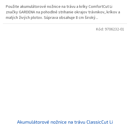
Použite akumulátorové nožnice na trávu a kríky ComfortCut Li
značky GARDENA na pohodlné strihanie okrajov trávnikov, kríkov a
malých živých plotov. Súprava obsahuje 8 cm široký...
Kód:
9706232-01
Akumulátorové nožnice na trávu ClassicCut Li