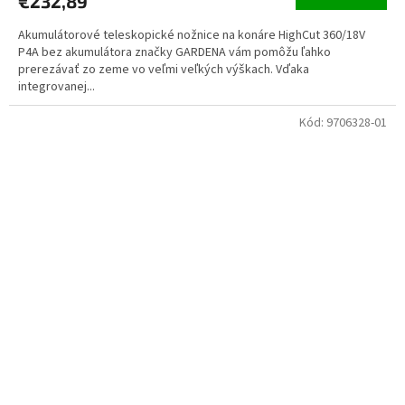
€232,89
Akumulátorové teleskopické nožnice na konáre HighCut 360/18V
P4A bez akumulátora značky GARDENA vám pomôžu ľahko
prerezávať zo zeme vo veľmi veľkých výškach. Vďaka
integrovanej...
Kód:
9706328-01