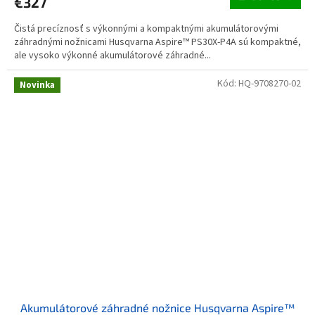
€327
Čistá precíznosť s výkonnými a kompaktnými akumulátorovými
záhradnými nožnicami Husqvarna Aspire™ PS30X-P4A sú kompaktné,
ale vysoko výkonné akumulátorové záhradné...
Kód:
HQ-9708270-02
Novinka
Akumulátorové záhradné nožnice Husqvarna Aspire™