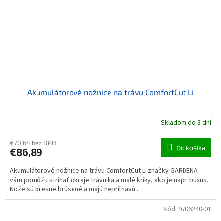
Akumulátorové nožnice na trávu ComfortCut Li
Skladom do 3 dní
€70,64 bez DPH
Do košíka
€86,89
Akumulátorové nožnice na trávu ComfortCut Li značky GARDENA
vám pomôžu strihať okraje trávnika a malé kríky, ako je napr. buxus.
Nože sú presne brúsené a majú nepriľnavú...
Kód:
9706240-01