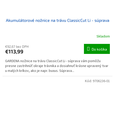
Akumulátorové nožnice na trávu ClassicCut Li - súprava
Skladom
€92,67 bez DPH
Do košíka
€113,99
GARDENA nožnice na trávu ClassicCut Li - súprava vám pomôžu
presne zastrihnúť okraje trávnika a dosiahnuť krásne upravený tvar
u malých kríkov, ako je napr. buxus. Súprava...
Kód:
9706236-01