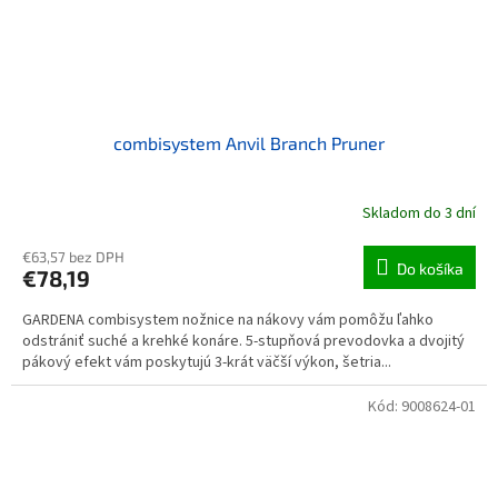
combisystem Anvil Branch Pruner
Skladom do 3 dní
€63,57 bez DPH
Do košíka
€78,19
GARDENA combisystem nožnice na nákovy vám pomôžu ľahko
odstrániť suché a krehké konáre. 5-stupňová prevodovka a dvojitý
pákový efekt vám poskytujú 3-krát väčší výkon, šetria...
Kód:
9008624-01