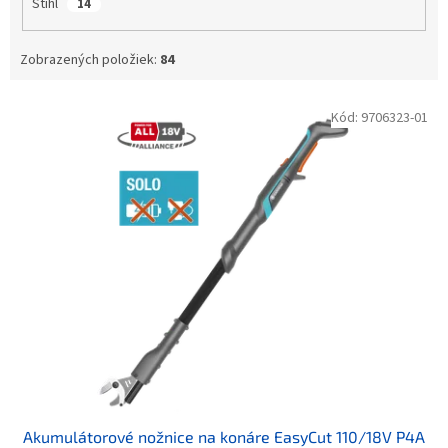
Stihl
14
Zobrazených položiek:
84
Výpis produktov
Kód:
9706323-01
Akumulátorové nožnice na konáre EasyCut 110/18V P4A