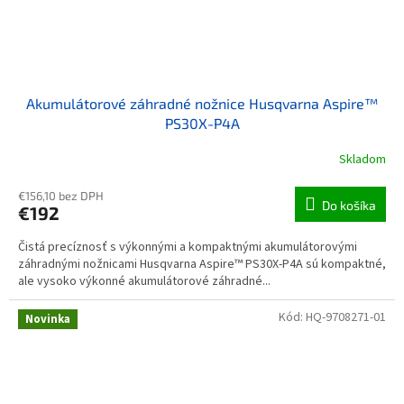
Akumulátorové záhradné nožnice Husqvarna Aspire™
PS30X-P4A
Skladom
€156,10 bez DPH
Do košíka
€192
Čistá precíznosť s výkonnými a kompaktnými akumulátorovými
záhradnými nožnicami Husqvarna Aspire™ PS30X-P4A sú kompaktné,
ale vysoko výkonné akumulátorové záhradné...
Kód:
HQ-9708271-01
Novinka