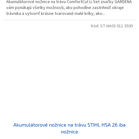
Akumulátorové nožnice na trávu ComfortCut Li Set značky GARDENA
vám ponúkajú všetky možnosti, ako pohodlne zastrihnúť okraje
trávnika a vytvoriť krásne tvarované malé kríky, ako...
Kód:
ST-HA03 011 3500
Akumulátorové nožnice na trávu STIHL HSA 26 iba
nožnice