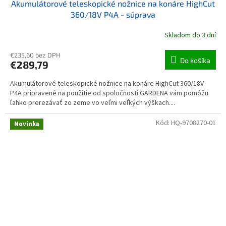
Akumulátorové teleskopické nožnice na konáre HighCut
360/18V P4A - súprava
Skladom do 3 dní
€235,60 bez DPH
Do košíka
€289,79
Akumulátorové teleskopické nožnice na konáre HighCut 360/18V
P4A pripravené na použitie od spoločnosti GARDENA vám pomôžu
ľahko prerezávať zo zeme vo veľmi veľkých výškach....
Kód:
HQ-9708270-01
Novinka