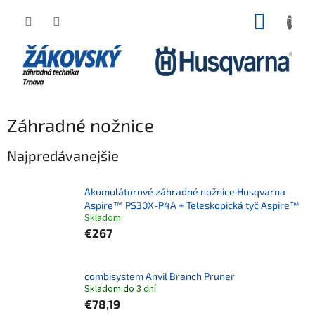
Prejsť na obsah
NÁKUP
Záhradné nožnice
Najpredávanejšie
Akumulátorové záhradné nožnice Husqvarna
Aspire™ PS30X-P4A + Teleskopická tyč Aspire™
Skladom
€267
combisystem Anvil Branch Pruner
Skladom do 3 dní
€78,19