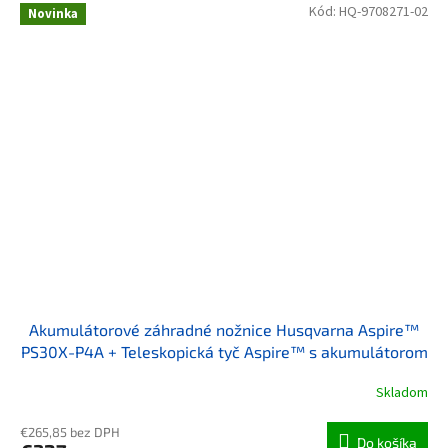
Kód:
HQ-9708271-02
Novinka
Akumulátorové záhradné nožnice Husqvarna Aspire™
PS30X-P4A + Teleskopická tyč Aspire™ s akumulátorom
a nabíjačkou
Skladom
€265,85 bez DPH
Do košíka