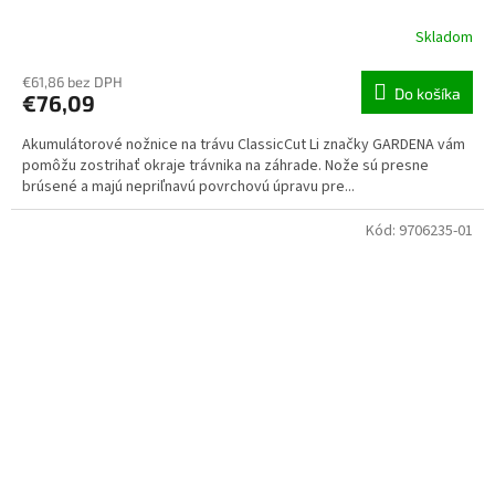
Skladom
€61,86 bez DPH
Do košíka
€76,09
Akumulátorové nožnice na trávu ClassicCut Li značky GARDENA vám
pomôžu zostrihať okraje trávnika na záhrade. Nože sú presne
brúsené a majú nepriľnavú povrchovú úpravu pre...
Kód:
9706235-01