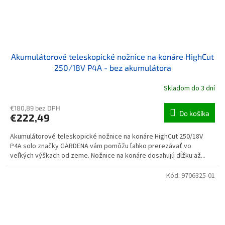
Akumulátorové teleskopické nožnice na konáre HighCut
250/18V P4A - bez akumulátora
Skladom do 3 dní
€180,89 bez DPH
Do košíka
€222,49
Akumulátorové teleskopické nožnice na konáre HighCut 250/18V
P4A solo značky GARDENA vám pomôžu ľahko prerezávať vo
veľkých výškach od zeme. Nožnice na konáre dosahujú dĺžku až...
Kód:
9706325-01