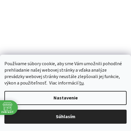
Používame súbory cookie, aby sme Vám umožnili pohodlné
Combisystem oblúková píla
prehliadanie našej webovej stránky a vďaka analýze
prevádzky webovej stránky neustále zlepšovali jej funkcie,
výkon a použiteľnosť.
Viac informácií
tu
.
Skladom do 3 dní
Nastavenie
€37,55 bez DPH
Do košíka
€46,19
Zobraziť
Oblúkovú pílu z radu GARDENA combisystem je možné použiť buď
Súhlasím
ako normálnu ručnú pílu, alebo je možné predĺžiť ju pridaním
niektorej z násad combisystem. Potom sa dá ľahko...