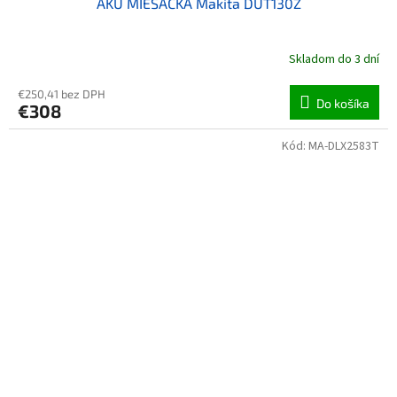
AKU MIEŠAČKA Makita DUT130Z
Skladom do 3 dní
€250,41 bez DPH
Do košíka
€308
Kód:
MA-DLX2583T