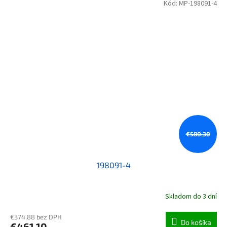
Kód:
MP-198091-4
€580,30
198091-4
Skladom do 3 dní
€374,88 bez DPH
Do košíka
€461,10