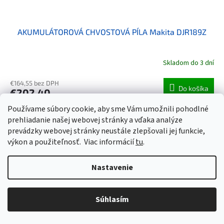
AKUMULÁTOROVÁ CHVOSTOVÁ PÍLA Makita DJR189Z
Skladom do 3 dní
€164,55 bez DPH
Do košíka
€202,40
Používame súbory cookie, aby sme Vám umožnili pohodlné
Kód:
MA-DJR360PT2
prehliadanie našej webovej stránky a vďaka analýze
prevádzky webovej stránky neustále zlepšovali jej funkcie,
výkon a použiteľnosť.
Viac informácií
tu
.
Nastavenie
Súhlasím