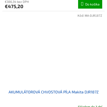
€386,34 bez DPH
Do košíka
€475,20
Kód:
MA-DJR187Z
AKUMULÁTOROVÁ CHVOSTOVÁ PÍLA Makita DJR187Z
Skladom do 3 dní