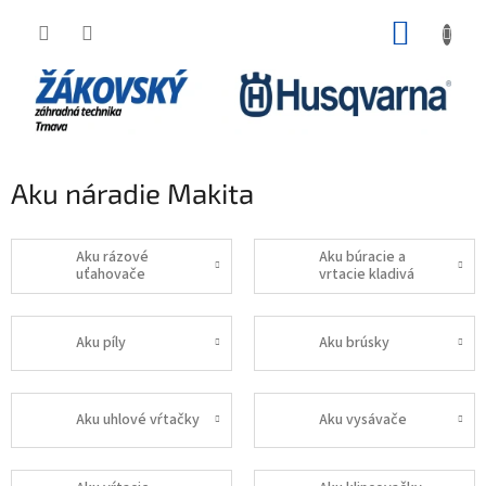
Prejsť na obsah
NÁKUP
Aku náradie Makita
Aku rázové
Aku búracie a
uťahovače
vrtacie kladivá
Aku píly
Aku brúsky
Aku uhlové vŕtačky
Aku vysávače