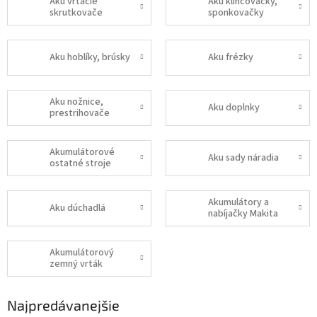
Aku vŕtacie
Aku klincovačky,
skrutkovače
sponkovačky
Aku hoblíky, brúsky
Aku frézky
Aku nožnice,
Aku doplnky
prestrihovače
Akumulátorové
Aku sady náradia
ostatné stroje
Akumulátory a
Aku dúchadlá
nabíjačky Makita
Akumulátorový
zemný vrták
Najpredávanejšie