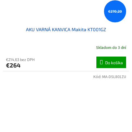
€270,20
AKU VARNÁ KANVICA Makita KT001GZ
Skladom do 3 dní
€214,63 bez DPH
Do košíka
€264
Kód:
MA-DSL801ZU