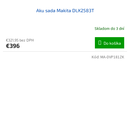
Aku sada Makita DLX2583T
Skladom do 3 dní
€321,95 bez DPH
Do košíka
€396
Kód:
MA-DVP181ZK