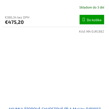
Skladom do 3 dní
€386,34 bez DPH
Do košíka
€475,20
Kód:
MA-DJR188Z
AKUMULÁTOROVÁ CHVOSTOVÁ PÍLA Makita DJR188Z