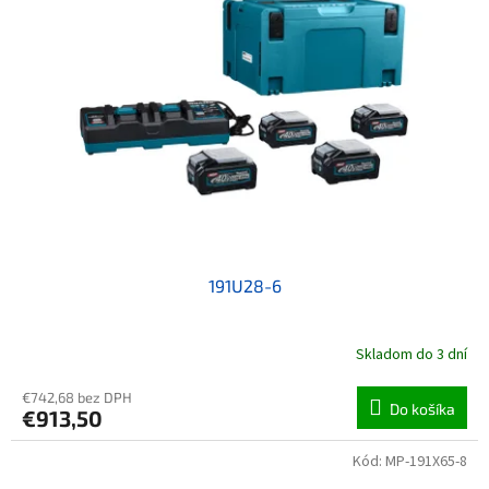
191U28-6
Skladom do 3 dní
€742,68 bez DPH
Do košíka
€913,50
Kód:
MP-191X65-8