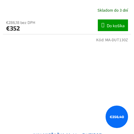
Skladom do 3 dní
€286,18 bez DPH
Do košíka
€352
Kód:
MA-DUT130Z
€356,40