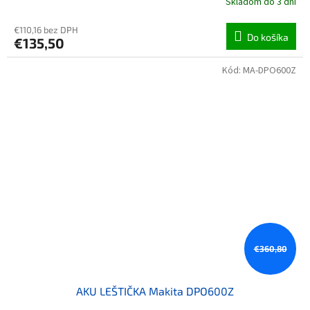
Skladom do 3 dní
€110,16 bez DPH
Do košíka
€135,50
Kód:
MA-DPO600Z
€360,80
AKU LEŠTIČKA Makita DPO600Z