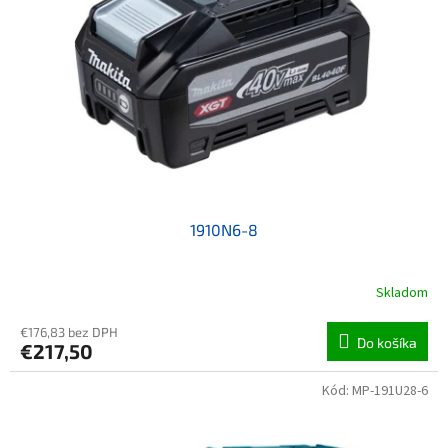
1910N6-8
Skladom
€176,83 bez DPH
Do košíka
€217,50
Kód:
MP-191U28-6