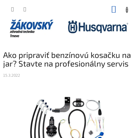
Prejsť na obsah
NÁKUP
Ako pripraviť benzínovú kosačku na
jar? Stavte na profesionálny servis
15.3.2022