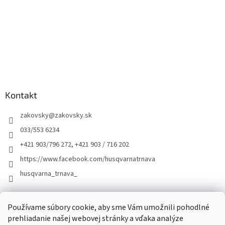
Kontakt
zakovsky
@
zakovsky.sk
033/553 6234
+421 903/796 272, +421 903 / 716 202
https://www.facebook.com/husqvarnatrnava
husqvarna_trnava_
Facebook
Používame súbory cookie, aby sme Vám umožnili pohodlné
prehliadanie našej webovej stránky a vďaka analýze