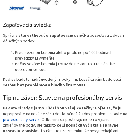
Zapaľovacia sviečka
Správna
starostlivosť o zapaľovaciu sviečku
pozostáva z dvoch
dôležitých bodov:
Pred sezónou kosenia alebo približne po 100 hodinách
prevádzky ju vymeňte.
Počas sezóny kosenia ju pravidelne kontrolujte a čistite
oceľovou kefkou.
Keď sa budete riadiť uvedenými pokynmi, kosačka vám bude celú
sezónu
bez problémov a hladko štartovať
.
Tip na záver: Stavte na profesionálny servis
Neviete si rady s
jarnou údržbou vašej kosačky
? Bojíte sa, že ju
nepripravíte na novú sezónu dostatočne? Žiadny problém – stavte na
profesionálny servis
! Odborníci sa postarajú nielen o vyššie
zmieňované body, ale takisto
celú kosačku vyčistia a správne
nastavia
. V súvislosti s tým stojí za zmienku, že nevynechajú ani