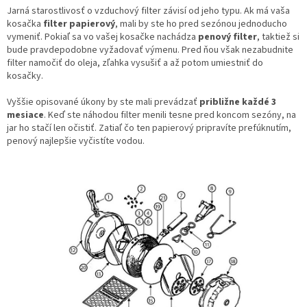
Jarná starostlivosť o vzduchový filter závisí od jeho typu. Ak má vaša
kosačka
filter papierový
, mali by ste ho pred sezónou jednoducho
vymeniť. Pokiaľ sa vo vašej kosačke nachádza
penový filter
, taktiež si
bude pravdepodobne vyžadovať výmenu. Pred ňou však nezabudnite
filter namočiť do oleja, zľahka vysušiť a až potom umiestniť do
kosačky.
Vyššie opisované úkony by ste mali prevádzať
približne každé 3
mesiace
. Keď ste náhodou filter menili tesne pred koncom sezóny, na
jar ho stačí len očistiť. Zatiaľ čo ten papierový pripravíte prefúknutím,
penový najlepšie vyčistíte vodou.