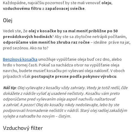
Každopádne, najväčšiu pozornosť by ste mali venovať
oleju
,
vzduchovému filtru
a
zapaľovacej sviečke
.
Olej
Vedeli ste, že
olej v kosačke by sa mal meniť približne po 50
prevádzkových hodinách
? Aby ste sa zbytočne netrápili počítaním,
odporúčame vám meniť ho zhruba raz ročne
– ideálne práve na jar,
pred sezónou. Ako na to?
Benzínová kosačka
umožňuje vypúšťanie oleja buď cez dno, alebo
hrdlo v hornej časti. Pokiaľ sa nachádza otvor na vypúšťanie oleja
navrchu, budete musieť kosačku pri vylievaní oleja nakloniť. V oboch
prípadoch však
postupujte presne podľa pokynov výrobcu
.
Náš tip
: Olej vylievajte z kosačky vždy zahriaty. Vtedy je totiž redší, čiže
dokážete z nádrže vyliať aj usadené nečistoty. Kosačku vám preto
odporúčame pred vylievaním oleja aspoň nachvíľu naštartovať
a zahriať. A pozor! Olej do kosačky nikdy nedolievajte, lebo by ste
podporovali hromadenie nečistôt v nádrži. Starý olej radšej zakaždým
vylejte a nahraďte ho novým – čistým.
Vzduchový filter