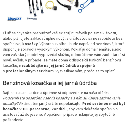
Či už sa chystáte prebúdzať váš existujúci trávnik po zime k životu,
alebo plánujete zakladať úplne nový, s určitosťou sa nezaobídete bez
spoľahlivej
kosačky
. Výbornou voľbou bude napríklad benzínová, ktorá
disponuje spravidla vysokým výkonom. Pokiaľ ju doma nemáte, alebo
vám váš starý model vypovedal službu, odporúčame vám zaobstarať si
novú. Avšak, v prípade, že máte doma k dispozícii funkčnú benzínovú
kosačku,
nezabúdajte na jej jarnú údržbu spojenú
s profesionálnym servisom
. Vysvetlíme vám, prečo sa to oplatí.
Benzínová kosačka a jej jarná údržba
Dajte si ruku na srdce a úprimne si odpovedzte na našu otázku:
Podcenili ste posezónny servis kosačky a s ním súvisiace zazimovanie
kosačky?
Ak áno, ten jarný určite nepokúšajte.
Pred sezónou musí byť
kosačka v 100-percentnej kondícii
, aby vám dokázala spoľahlivo
asistovať až do jesene. V opačnom prípade riskujete jej zbytočné
poškodenie.