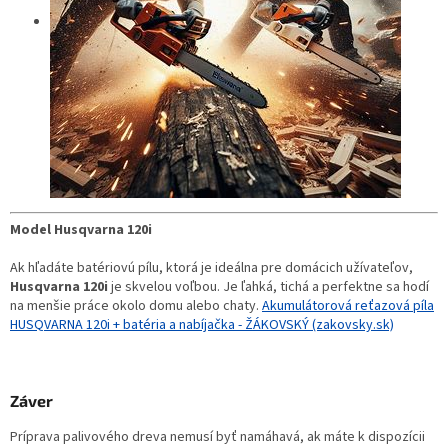
Model Husqvarna 120i
Ak hľadáte batériovú pílu, ktorá je ideálna pre domácich užívateľov,
Husqvarna 120i
je skvelou voľbou. Je ľahká, tichá a perfektne sa hodí
na menšie práce okolo domu alebo chaty.
Akumulátorová reťazová píla
HUSQVARNA 120i + batéria a nabíjačka - ŽÁKOVSKÝ (zakovsky.sk)
Záver
Príprava palivového dreva nemusí byť namáhavá, ak máte k dispozícii