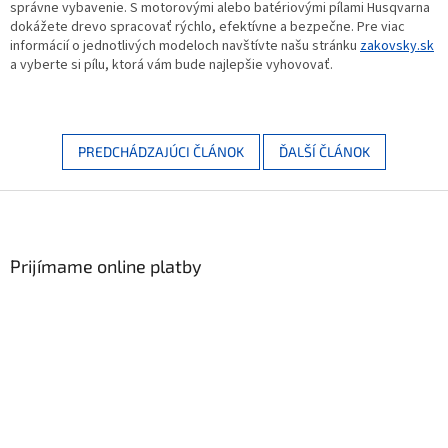
správne vybavenie. S motorovými alebo batériovými pílami Husqvarna
dokážete drevo spracovať rýchlo, efektívne a bezpečne. Pre viac
informácií o jednotlivých modeloch navštívte našu stránku
zakovsky
.sk
a vyberte si pílu, ktorá vám bude najlepšie vyhovovať.
PREDCHÁDZAJÚCI ČLÁNOK
ĎALŠÍ ČLÁNOK
Zápätie
Prijímame online platby