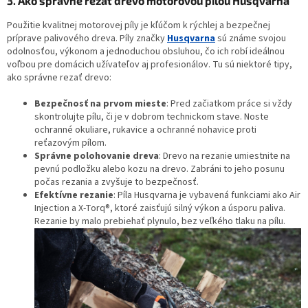
3. Ako správne rezať drevo motorovou pílou Husqvarna
Použitie kvalitnej motorovej píly je kľúčom k rýchlej a bezpečnej
príprave palivového dreva. Píly značky
Husqvarna
sú známe svojou
odolnosťou, výkonom a jednoduchou obsluhou, čo ich robí ideálnou
voľbou pre domácich užívateľov aj profesionálov. Tu sú niektoré tipy,
ako správne rezať drevo:
Bezpečnosť na prvom mieste
: Pred začiatkom práce si vždy
skontrolujte pílu, či je v dobrom technickom stave. Noste
ochranné okuliare, rukavice a ochranné nohavice proti
reťazovým pílom.
Správne polohovanie dreva
: Drevo na rezanie umiestnite na
pevnú podložku alebo kozu na drevo. Zabráni to jeho posunu
počas rezania a zvyšuje to bezpečnosť.
Efektívne rezanie
: Píla Husqvarna je vybavená funkciami ako Air
Injection a X-Torq®, ktoré zaisťujú silný výkon a úsporu paliva.
Rezanie by malo prebiehať plynulo, bez veľkého tlaku na pílu.