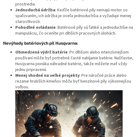
prostredia.
Jednoduchá údržba
: Keďže batériové píly nemajú motor so
spaľovaním, ich údržba je oveľa jednoduchšia a vyžaduje menej
starostlivosti.
Pohodlné ovládanie
: Batériové píly sú ľahké a jednoduchšie na
manipuláciu, čo oceníte pri dlhších pracovných úlohách.
Nevýhody batériových píl Husqvarna:
Obmedzená výdrž batérie
: Pri dlhšom alebo intenzívnejšom
používaní môže byť potrebné časté nabíjanie batérie. Našťastie,
Husqvarna ponúka náhradné batérie, takže môžete mať vždy
jednu pripravenú.
Menej vhodné na veľké projekty
: Pre náročné práce alebo
rezanie hrubších kmeňov môžu byť benzínové píly výkonnejšou
voľbou.