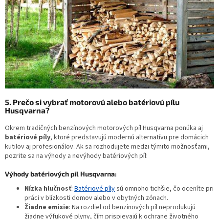
5. Prečo si vybrať motorovú alebo batériovú pílu
Husqvarna?
Okrem tradičných benzínových motorových píl Husqvarna ponúka aj
batériové píly
, ktoré predstavujú modernú alternatívu pre domácich
kutilov aj profesionálov. Ak sa rozhodujete medzi týmito možnosťami,
pozrite sa na výhody a nevýhody batériových píl:
Výhody batériových píl Husqvarna:
Nízka hlučnosť
:
Batériové píly
sú omnoho tichšie, čo oceníte pri
práci v blízkosti domov alebo v obytných zónach.
Žiadne emisie
: Na rozdiel od benzínových píl neprodukujú
žiadne výfukové plyny, čím prispievajú k ochrane životného