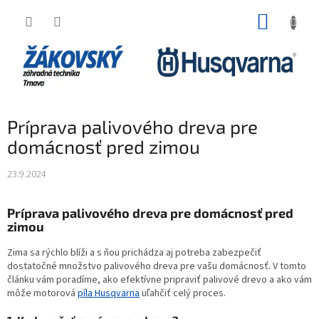
Prejsť na obsah
NÁKUP
Príprava palivového dreva pre
domácnosť pred zimou
23.9.2024
Príprava palivového dreva pre domácnosť pred
zimou
Zima sa rýchlo blíži a s ňou prichádza aj potreba zabezpečiť
dostatočné množstvo palivového dreva pre vašu domácnosť. V tomto
článku vám poradíme, ako efektívne pripraviť palivové drevo a ako vám
môže motorová
píla Husqvarna
uľahčiť celý proces.