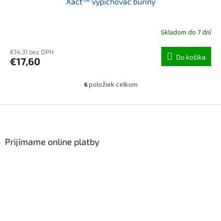
Xact™ vypichovač buriny
Skladom do 7 dní
€14,31 bez DPH
Do košíka
€17,60
6
položiek celkom
Ovládacie prvky výpisu
Zápätie
Prijímame online platby