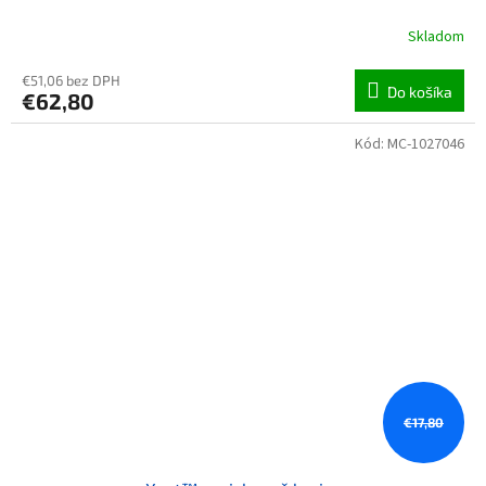
Skladom
€51,06 bez DPH
Do košíka
€62,80
Kód:
MC-1027046
€17,80