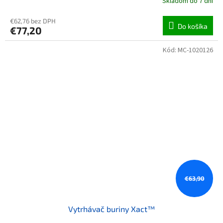
Skladom do 7 dní
€62,76 bez DPH
Do košíka
€77,20
Kód:
MC-1020126
€63,90
Vytrhávač buriny Xact™