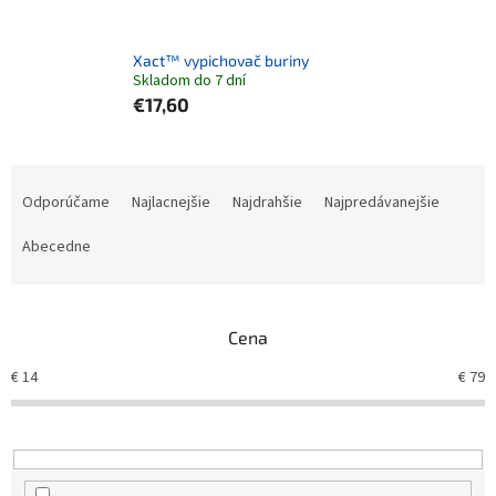
Xact™ vypichovač buriny
Skladom do 7 dní
€17,60
Radenie produktov
Odporúčame
Najlacnejšie
Najdrahšie
Najpredávanejšie
Abecedne
Cena
€
14
€
79