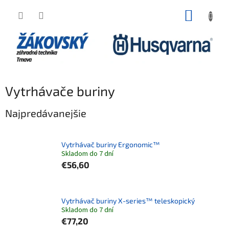
Prejsť na obsah
NÁKUP
Vytrhávače buriny
Najpredávanejšie
Vytrhávač buriny Ergonomic™
Skladom do 7 dní
€56,60
Vytrhávač buriny X-series™ teleskopický
Skladom do 7 dní
€77,20