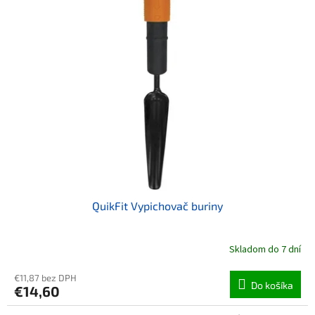
QuikFit Vypichovač buriny
Skladom do 7 dní
€11,87 bez DPH
Do košíka
€14,60