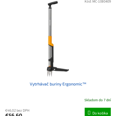
Kód:
MC-1080409
Vytrhávač buriny Ergonomic™
Skladom do 7 dní
€46,02 bez DPH
Do košíka
€56,60