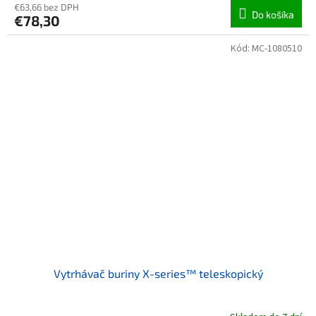
€63,66 bez DPH
Do košíka
€78,30
Kód:
MC-1080510
Vytrhávač buriny X-series™ teleskopický