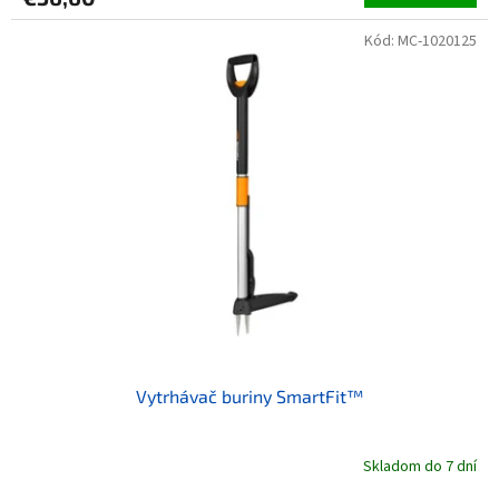
Kód:
MC-1020125
Vytrhávač buriny SmartFit™
Skladom do 7 dní