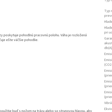
Typ 
Typ 
prev
Hladi
Hladi
pri u
zy poskytuje pohodlnú pracovnú polohu. Váha je rozložená
Gara
uje ešte väčšie pohodlie.
akus
db(A
Emis
Emis
(CO2 
Emis
(pri
Emis
(pri
Emis
(pri
Vibrá
Ekviv
oužitie buď s nožom na trávu alebo so strunovou hlavou, aby