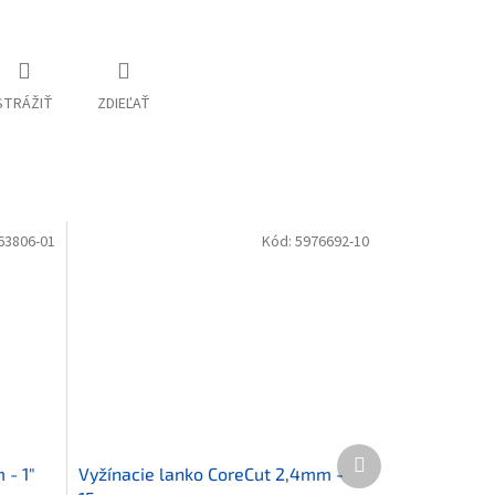
STRÁŽIŤ
ZDIEĽAŤ
63806-01
Kód:
5976692-10
Ďalší produkt
 - 1"
Vyžínacie lanko CoreCut 2,4mm -