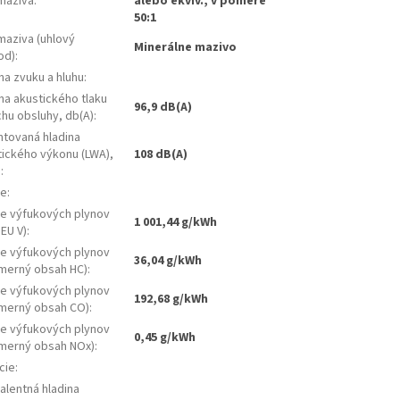
maziva
:
alebo ekviv., v pomere
50:1
maziva (uhlový
Minerálne mazivo
od)
:
na zvuku a hluhu
:
na akustického tlaku
96,9 dB(A)
chu obsluhy, db(A)
:
ntovaná hladina
tického výkonu (LWA),
108 dB(A)
)
:
ie
:
ie výfukových plynov
1 001,44 g/kWh
EU V)
:
ie výfukových plynov
36,04 g/kWh
emerný obsah HC)
:
ie výfukových plynov
192,68 g/kWh
emerný obsah CO)
:
ie výfukových plynov
0,45 g/kWh
emerný obsah NOx)
:
cie
:
alentná hladina