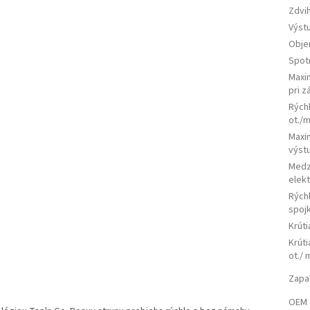
Zdvi
Výst
Obje
Spot
Maxi
pri z
Rých
ot./m
Maxim
výst
Medz
elek
Rých
spojk
Krút
Krúti
ot./ 
Zapa
OEM 