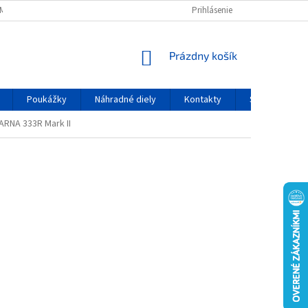
MIENKY OCHRANY OSOBNÝCH ÚDAJOV
Prihlásenie
NÁKUPNÝ KOŠÍK
Prázdny košík
Poukážky
Náhradné diely
Kontakty
Servis
RNA 333R Mark II