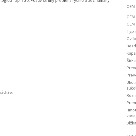
lógiou Tap'n Go. Posuv struny prebieha rýchlo a bez námahy
OEM 
OEM 
OEM 
Typ 
Ovlá
Bezd
Kapa
Šírk
Prev
Prev
Uhol
súkol
nádrže.
Rozm
Prie
Hmot
zaria
Dĺžka