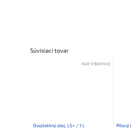
Súvisiaci tovar
Kód:
5780370-02
Dvojtaktný olej, LS+ / 1 L
Pílový