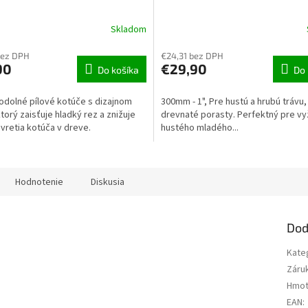
Skladom
bez DPH
€24,31 bez DPH
90
€29,90
Do košíka
Do 
odolné pílové kotúče s dizajnom
300mm - 1", Pre hustú a hrubú trávu,
torý zaisťuje hladký rez a znižuje
drevnaté porasty. Perfektný pre vy
ovretia kotúča v dreve.
hustého mladého...
Hodnotenie
Diskusia
Dod
Kate
Záru
Hmot
EAN
: