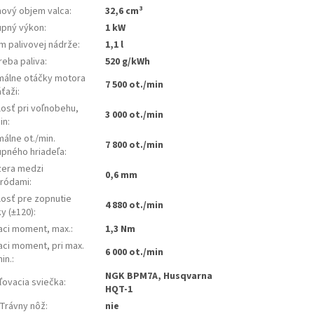
hový objem valca
:
32,6 cm³
upný výkon
:
1 kW
m palivovej nádrže
:
1,1 l
reba paliva
:
520 g/kWh
málne otáčky motora
7 500 ot./min
áťaži
:
losť pri voľnobehu,
3 000 ot./min
in
:
álne ot./min.
7 800 ot./min
upného hriadeľa
:
era medzi
0,6 mm
tródami
:
losť pre zopnutie
4 880 ot./min
y (±120)
:
iaci moment, max.
:
1,3 Nm
aci moment, pri max.
6 000 ot./min
min.
:
NGK BPM7A, Husqvarna
ľovacia sviečka
:
HQT-1
Trávny nôž
:
nie