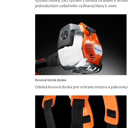
Vysoko odolný žací systém s dvoma strunami a techno
jednoduchým zatlačením vyžínacej hlavy k zemi.
Kovová klzná doska
Odolná kovová doska pre ochranu motora a palivovej 