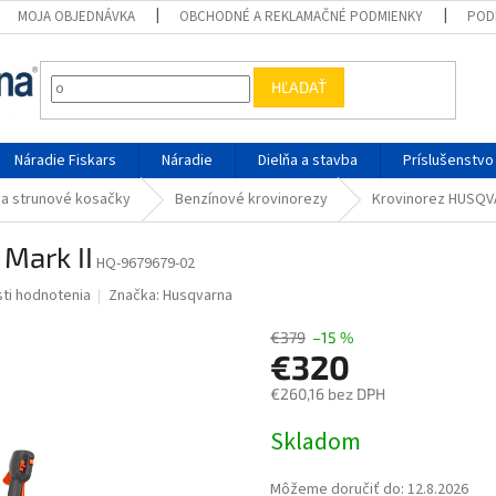
MOJA OBJEDNÁVKA
OBCHODNÉ A REKLAMAČNÉ PODMIENKY
POD
HĽADAŤ
Náradie Fiskars
Náradie
Dielňa a stavba
Príslušenstvo
 a strunové kosačky
Benzínové krovinorezy
Krovinorez HUSQVA
Mark II
HQ-9679679-02
ktu je 0,0 z 5 hviezdičiek.
ti hodnotenia
Značka:
Husqvarna
€379
–15 %
€320
€260,16 bez DPH
Jednotková cena:
Skladom
Môžeme doručiť do:
12.8.2026