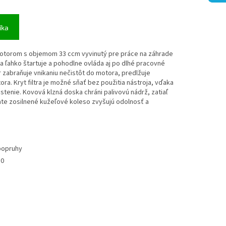
íka
motorom s objemom 33 ccm vyvinutý pre práce na záhrade
a ľahko štartuje a pohodlne ovláda aj po dlhé pracovné
r zabraňuje vnikaniu nečistôt do motora, predlžuje
ora. Kryt filtra je možné sňať bez použitia nástroja, vďaka
čistenie. Kovová klzná doska chráni palivovú nádrž, zatiaľ
iate zosilnené kužeľové koleso zvyšujú odolnosť a
popruhy
10