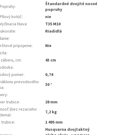
Štandardné dvojité nosné
Popruhy
:
popruhy
Pílový kotúč
:
nie
Vyžínacia hlava
:
T35 M10
rukoväte
:
Riadidlá
danie
:
rôtové pripojenie
:
Nie
cita
:
a záberu, cm
:
43 cm
odovka
:
odový pomer
:
0,74
 náklonu prevodového
30 °
ia
:
ery
:
mer trubice
:
28 mm
nosť (bez rezacieho
7,2 kg
denia)
:
 trubice
:
1 495 mm
Husqvarna dvojtaktný