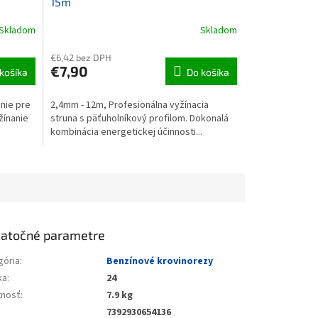
15m
Skladom
Skladom
€6,42 bez DPH
€7,90
košíka
Do košíka
 nie pre
2,4mm - 12m, Profesionálna vyžínacia
žínanie
struna s päťuholníkový profilom. Dokonalá
kombinácia energetickej účinnosti...
atočné parametre
gória
:
Benzínové krovinorezy
ka
:
24
nosť
:
7.9 kg
7392930654136