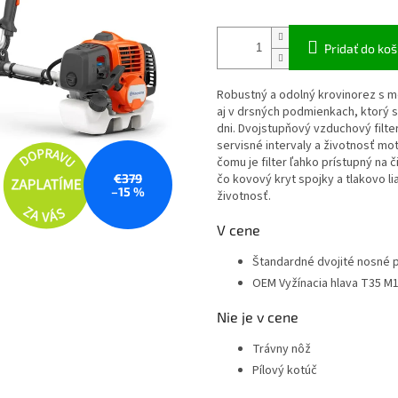
Pridať do koš
Robustný a odolný krovinorez s 
aj v drsných podmienkach, ktorý s
dni. Dvojstupňový vzduchový filte
servisné intervaly a životnosť mot
čomu je filter ľahko prístupný na 
€379
čo kovový kryt spojky a tlakovo l
–15 %
životnosť.
V cene
Štandardné dvojité nosné 
OEM Vyžínacia hlava
T35 M
Nie je v cene
Trávny nôž
Pílový kotúč