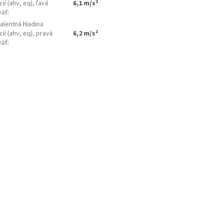
cií (ahv, eq), ľavá
6,1 m/s²
väť
:
alentná hladina
cií (ahv, eq), pravá
6,2 m/s²
väť
: