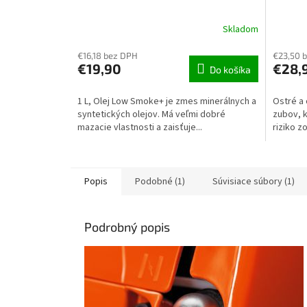
Skladom
€16,18 bez DPH
€23,50 
€19,90
€28,
Do košíka
1 L, Olej Low Smoke+ je zmes minerálnych a
Ostré a 
syntetických olejov. Má veľmi dobré
zubov, k
mazacie vlastnosti a zaisťuje...
riziko z
Popis
Podobné (1)
Súvisiace súbory (1)
Podrobný popis