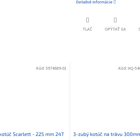
Detailné informácie
TLAČ
OPÝTAŤ SA
Kód:
5974689-01
Kód:
HQ-54
 kotúč Scarlett - 225 mm 24T
3-zubý kotúč na trávu 300mm