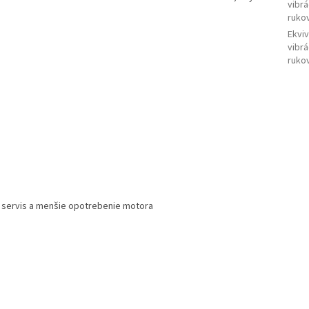
vibrá
ruko
Ekviv
vibrá
ruko
a servis a menšie opotrebenie motora