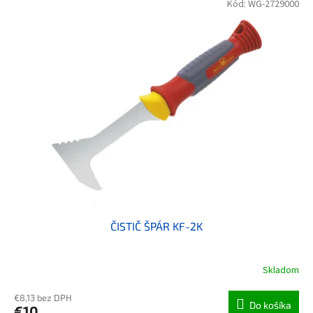
Kód:
WG-2729000
ČISTIČ ŠPÁR KF-2K
Skladom
€8,13 bez DPH
Do košíka
€10