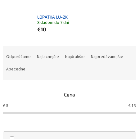
LOPATKA LU-2K
Skladom do 7 dní
€10
Radenie produktov
Odporúčame
Najlacnejšie
Najdrahšie
Najpredávanejšie
Abecedne
Cena
€
5
€
13