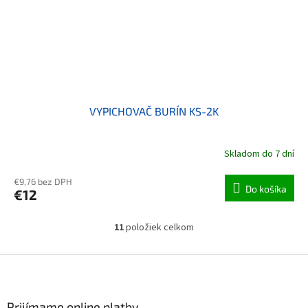
VYPICHOVAČ BURÍN KS-2K
Skladom do 7 dní
€9,76 bez DPH
Do košíka
€12
11
položiek celkom
Ovládacie prvky výpisu
Zápätie
Prijímame online platby