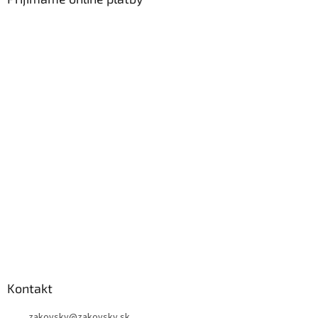
Kontakt
zakovsky
@
zakovsky.sk