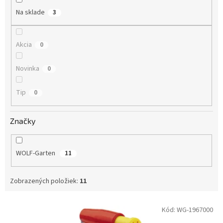
Na sklade
3
Akcia
0
Novinka
0
Tip
0
Značky
WOLF-Garten
11
Zobrazených položiek:
11
Výpis produktov
Kód:
WG-1967000