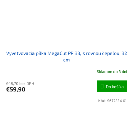
Vyvetvovacia pílka MegaCut PR 33, s rovnou čepeľou, 32
cm
Skladom do 3 dní
€48,70 bez DPH
Do košíka
€59,90
Kód:
9672384-01