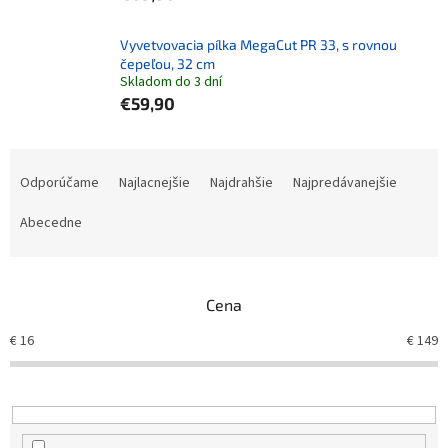
Vyvetvovacia pílka MegaCut PR 33, s rovnou
čepeľou, 32 cm
Skladom do 3 dní
€59,90
Radenie produktov
Odporúčame
Najlacnejšie
Najdrahšie
Najpredávanejšie
Abecedne
Cena
€
16
€
149