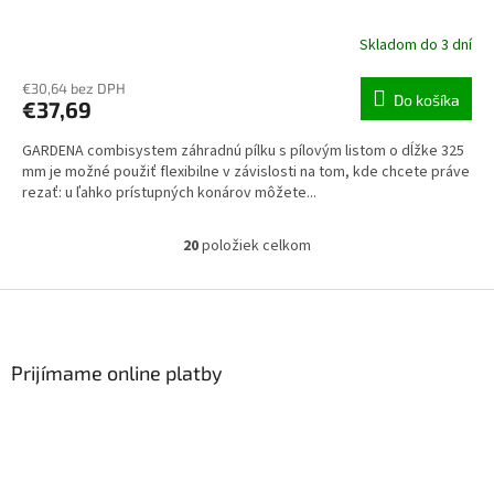
Skladom do 3 dní
€30,64 bez DPH
Do košíka
€37,69
GARDENA combisystem záhradnú pílku s pílovým listom o dĺžke 325
mm je možné použiť flexibilne v závislosti na tom, kde chcete práve
rezať: u ľahko prístupných konárov môžete...
20
položiek celkom
Ovládacie prvky výpisu
Zápätie
Prijímame online platby