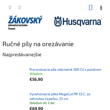
Prejsť na obsah
NÁKUP
Ručné píly na orezávanie
Najpredávanejšie
Prerezávacia píla zakrivená 300 CU s púzdrom
Skladom
€56,90
Vyvetvovacia pílka MegaCut PR 33 C, so
zahnutou čepeľou, 33 cm
Skladom do 3 dní
€69,90