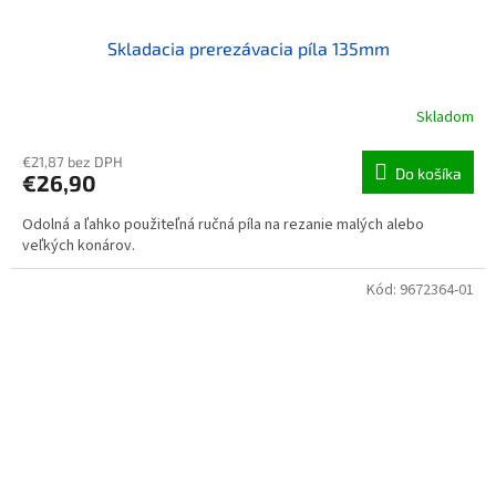
Skladacia prerezávacia píla 135mm
Skladom
€21,87 bez DPH
Do košíka
€26,90
Odolná a ľahko použiteľná ručná píla na rezanie malých alebo
veľkých konárov.
Kód:
9672364-01