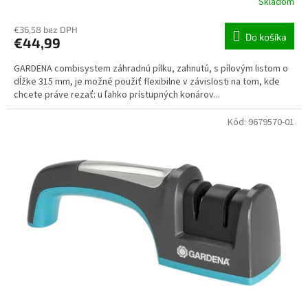
Skladom
€36,58 bez DPH
Do košíka
€44,99
GARDENA combisystem záhradnú pílku, zahnutú, s pílovým listom o
dĺžke 315 mm, je možné použiť flexibilne v závislosti na tom, kde
chcete práve rezať: u ľahko prístupných konárov...
Kód:
9679570-01