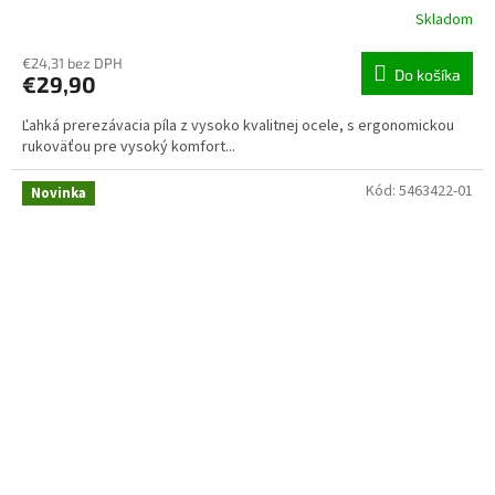
Skladom
€24,31 bez DPH
Do košíka
€29,90
Ľahká prerezávacia píla z vysoko kvalitnej ocele, s ergonomickou
rukoväťou pre vysoký komfort...
Kód:
5463422-01
Novinka