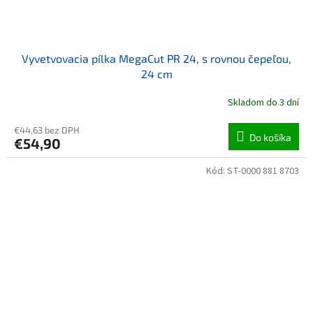
Vyvetvovacia pílka MegaCut PR 24, s rovnou čepeľou,
24 cm
Skladom do 3 dní
€44,63 bez DPH
Do košíka
€54,90
Kód:
ST-0000 881 8703