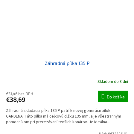
Záhradná pílka 135 P
Skladom do 3 dní
€31,46 bez DPH
Do košíka
€38,69
Záhradná skladacia pílka 135 P patrí k novej generácii pílok
GARDENA. Táto pílka má celkovú dĺžku 135 mm, a je všestranným
pomocníkom pri prerezávaní tenších konárov. Je ideálna...
Kód:
9672386-01