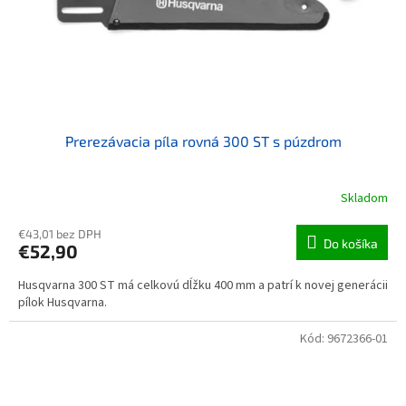
Prerezávacia píla rovná 300 ST s púzdrom
Skladom
€43,01 bez DPH
Do košíka
€52,90
Husqvarna 300 ST má celkovú dĺžku 400 mm a patrí k novej generácii
pílok Husqvarna.
Kód:
9672366-01