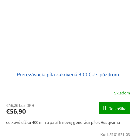
Prerezávacia píla zakrivená 300 CU s púzdrom
Skladom
€46,26 bez DPH
Do košíka
€56,90
celkovú dĺžku 400 mm a patrí k novej generácii pílok Husqvarna
Kód:
5101921-03