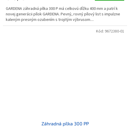
GARDENA záhradná pílka 300 P má celkovú dĺžku 400 mm a patrí k
novej generácii pílok GARDENA. Pevný, rovný pílový list s impulzne
kaleným presným ozubením s trojitým výbrusom....
Kód:
9672380-01
Záhradná pílka 300 PP