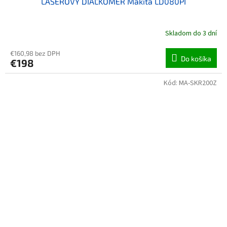
LASEROVÝ DIAĽKOMER Makita LD080PI
Skladom do 3 dní
€160,98 bez DPH
Do košíka
€198
Kód:
MA-SKR200Z