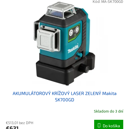
Kód:
MA-SK700GD
AKUMULÁTOROVÝ KRÍŽOVÝ LASER ZELENÝ Makita
SK700GD
Skladom do 3 dní
€513,01 bez DPH
Do košíka
€631