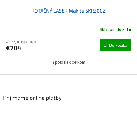
ROTAČNÝ LASER Makita SKR200Z
Skladom do 3 dní
€572,36 bez DPH
Do košíka
€704
7
položiek celkom
Ovládacie prvky výpisu
Zápätie
Prijímame online platby