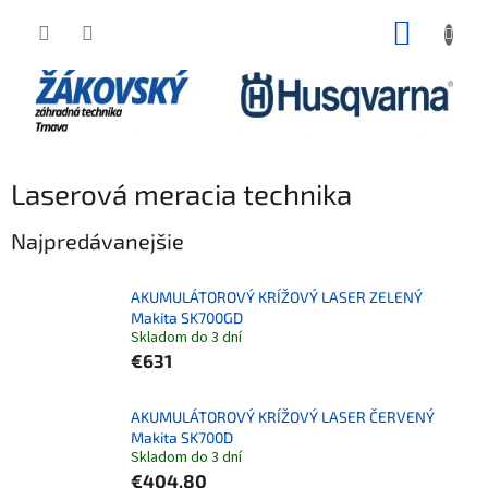
Prejsť na obsah
NÁKUP
Laserová meracia technika
Najpredávanejšie
AKUMULÁTOROVÝ KRÍŽOVÝ LASER ZELENÝ
Makita SK700GD
Skladom do 3 dní
€631
AKUMULÁTOROVÝ KRÍŽOVÝ LASER ČERVENÝ
Makita SK700D
Skladom do 3 dní
€404,80