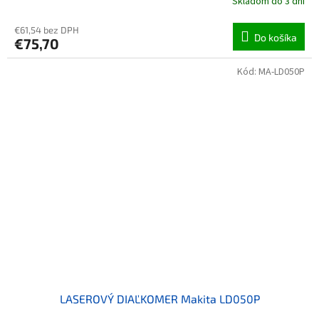
Skladom do 3 dní
€61,54 bez DPH
Do košíka
€75,70
Kód:
MA-LD050P
LASEROVÝ DIAĽKOMER Makita LD050P