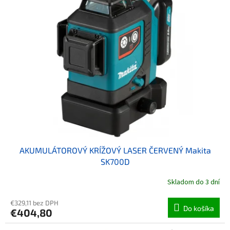
AKUMULÁTOROVÝ KRÍŽOVÝ LASER ČERVENÝ Makita
SK700D
Skladom do 3 dní
€329,11 bez DPH
Do košíka
€404,80