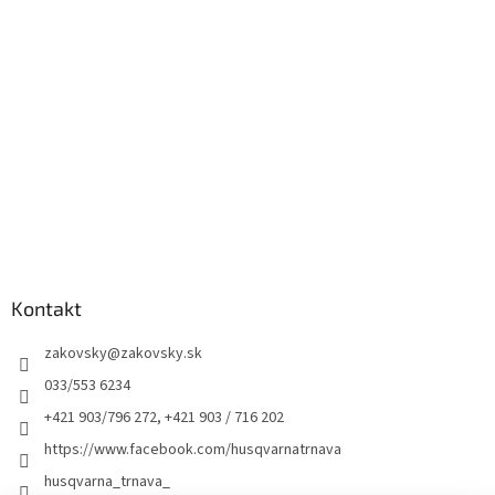
Kontakt
zakovsky
@
zakovsky.sk
033/553 6234
+421 903/796 272, +421 903 / 716 202
https://www.facebook.com/husqvarnatrnava
husqvarna_trnava_