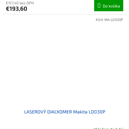
€157,40 bez DPH
Do košíka
€193,60
Kód:
MA-LD030P
LASEROVÝ DIAĽKOMER Makita LD030P