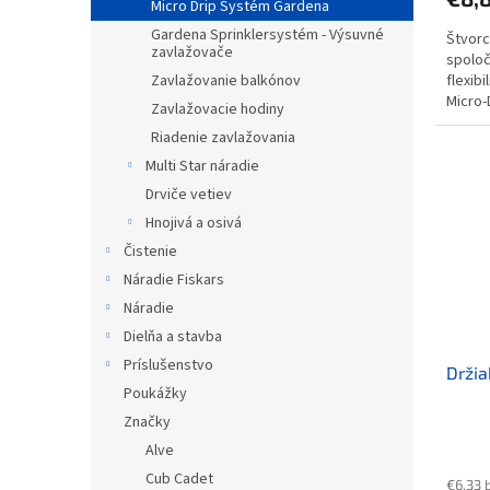
Micro Drip Systém Gardena
Gardena Sprinklersystém - Výsuvné
Štvorc
zavlažovače
spoloč
flexibi
Zavlažovanie balkónov
Micro-
Zavlažovacie hodiny
záhony,
Riadenie zavlažovania
Multi Star náradie
Drviče vetiev
Hnojivá a osivá
Čistenie
Náradie Fiskars
Náradie
Dielňa a stavba
Príslušenstvo
Držia
Poukážky
Značky
Alve
Cub Cadet
€6,33 