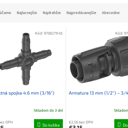
ie produktov
účame
Najlacnejšie
Najdrahšie
Najpredávanejšie
Abecedne
 produktov
Kód:
9706279-01
Kód:
97
tná spojka 4.6 mm (3/16")
Armatura 13 mm (1/2") – 3/4
Skladom do 3 dní
Skladom
bez DPH
€2,56 bez DPH
Do košíka
Do
85
€3,15