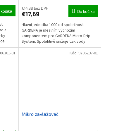
€14,38 bez DPH
 košíka
Do košíka
€17,69
ti
Hlavní jednotka 1000 od společnosti
ho a
GARDENA je ideálním výchozím
rky
komponentem pro GARDENA Micro-Drip-
ice
System. Spolehlivě snižuje tlak vody
vycházející z potrubí na cca 1,5 bar....
06301-01
Kód:
9706297-01
Mikro zavlažovač