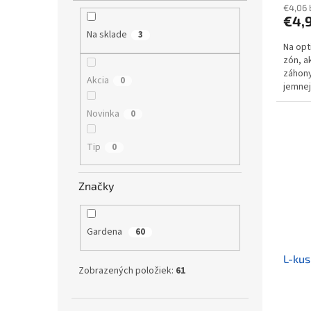
€4,06
€4,
Na sklade
3
Na opt
zón, a
záhon
Akcia
0
jemnej
koncov
Novinka
0
Tip
0
Značky
Gardena
60
L-kus
Zobrazených položiek:
61