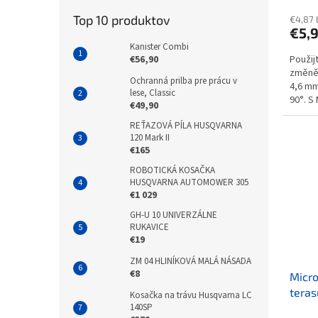
Top 10 produktov
€4,87
€5,
Kanister Combi
€56,90
Použij
změně 
Ochranná prilba pre prácu v
4,6 mm
lese, Classic
90°. S
€49,90
umožňu
REŤAZOVÁ PÍLA HUSQVARNA
120 Mark II
€165
ROBOTICKÁ KOSAČKA
HUSQVARNA AUTOMOWER 305
€1 029
GH-U 10 UNIVERZÁLNE
RUKAVICE
€19
ZM 04 HLINÍKOVÁ MALÁ NÁSADA
€8
Micro
teras
Kosačka na trávu Husqvarna LC
140SP