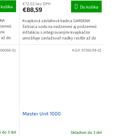
€72,02 bez DPH
 košíka
Do košíka
€88,59
ENA
Kvapková závlahová hadica GARDENA
dzemnú
šetriaca vodu na nadzemnú aj podzemnú
čmi
inštaláciu s integrovanými kvapkačmi
 až do
umožňuje zavlažovať riadky rastlín až do
dĺžky 50 m, ako sú živé...
06066-01
Kód:
9706194-01
Master Unit 1000
 do 3 dní
Skladom do 3 dní