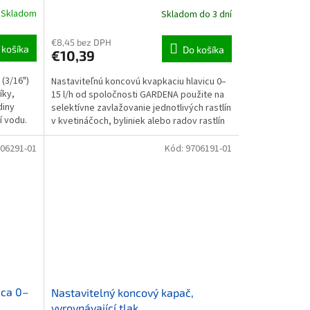
Skladom
Skladom do 3 dní
€8,45 bez DPH
 košíka
Do košíka
€10,39
(3/16")
Nastaviteľnú koncovú kvapkaciu hlavicu 0–
íky,
15 l/h od spoločnosti GARDENA použite na
diny
selektívne zavlažovanie jednotlivých rastlín
í vodu.
v kvetináčoch, byliniek alebo radov rastlín
v...
06291-01
Kód:
9706191-01
ica 0–
Nastavitelný koncový kapač,
vyrovnávající tlak