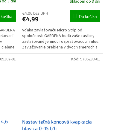
 do 3 dní
Skladom do 3 dní
€4,06 bez DPH
 košíka
Do košíka
€4,99
 GARDENA
Vďaka zavlažovaču Micro Strip od
rekovaní
spoločnosti GARDENA budú vaše rastliny
 v
zavlažované jemnou rozprašovacou hmlou.
² cielene
Zavlažovanie prebieha v dvoch smeroch a
je ideálne na efektívne...
09107-01
Kód:
9706283-01
 4,6
Nastaviteľná koncová kvapkacia
hlavica 0–15 l/h