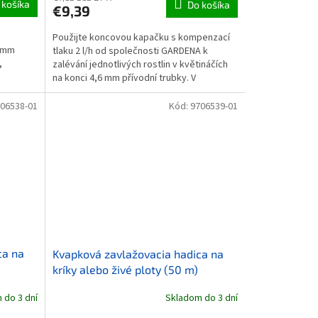
 košíka
Do košíka
€9,39
Použijte koncovou kapačku s kompenzací
6 mm
tlaku 2 l/h od společnosti GARDENA k
,
zalévání jednotlivých rostlin v květináčích
na konci 4,6 mm přívodní trubky. V
.
kombinaci s 13 mm...
06538-01
Kód:
9706539-01
ca na
Kvapková zavlažovacia hadica na
kríky alebo živé ploty (50 m)
 do 3 dní
Skladom do 3 dní