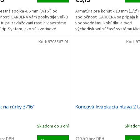
estná spojka 4,6 mm (3/16") od
Armatúra pre kohútik 13 mm (1/2") 
nosti GARDENA vám poskytuje veľkú
spoločnosti GARDENA sa pripája k
litu pri zavlažovaní rastlín v systéme
vodovodnému kohútiku a tvorí
Drip-System, ako sú kvetinové
východiskovú súčasť systému Micr
 živé ploty...
Po namontovaní armatúry na...
Kód:
9705567-01
Kód:
97
k na rúrky 3/16“
Koncová kvapkacia hlava 2 l
Skladom do 3 dní
Skladom
bez DPH
€10,40 bez DPH