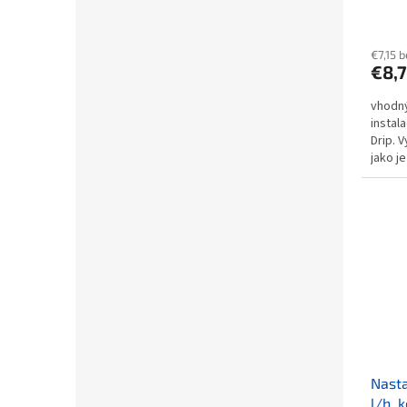
€7,15 
€8,
vhodný
instal
Drip. 
jako j
bezpro
Nasta
l/h, 