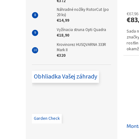
€372
Náhradné nožíky RotorCut (po
€67,96
20 ks)
€83
€14,99
Vyžínacia struna Opti Quadra
Sada n
€18,90
značky
rostlin
Krovinorez HUSQVARNA 333R
okamži
Mark II
potřeb
€320
Obhliadka Vašej záhrady
Garden Check
Montá