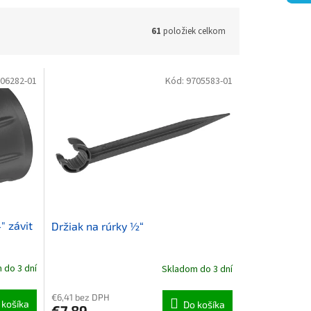
61
položiek celkom
06282-01
Kód:
9705583-01
" závit
Držiak na rúrky ½“
 do 3 dní
Skladom do 3 dní
€6,41 bez DPH
 košíka
Do košíka
€7,89