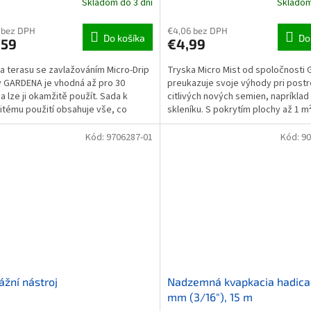
Skladom do 3 dní
Skladom
 bez DPH
€4,06 bez DPH
Do košíka
Do
,59
€4,99
a terasu se zavlažováním Micro-Drip
Tryska Micro Mist od spoločnosti
 GARDENA je vhodná až pro 30
preukazuje svoje výhody pri post
 a lze ji okamžitě použít. Sada k
citlivých nových semien, napríklad
tému použití obsahuje vše, co
skleníku. S pokrytím plochy až 1 m
ujete pro...
zavlažuje vaše...
Kód:
9706287-01
Kód:
90
žní nástroj
Nadzemná kvapkacia hadica
mm (3/16"), 15 m