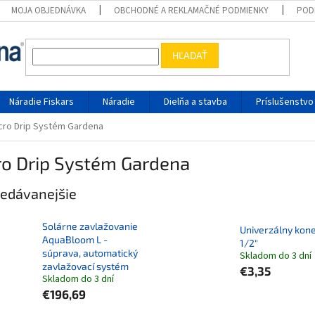
MOJA OBJEDNÁVKA
OBCHODNÉ A REKLAMAČNÉ PODMIENKY
POD
HĽADAŤ
Náradie Fiskars
Náradie
Dielňa a stavba
Príslušenstvo
cro Drip Systém Gardena
ro Drip Systém Gardena
edávanejšie
Solárne zavlažovanie
Univerzálny kon
AquaBloom L -
1/2"
súprava, automatický
Skladom do 3 dní
zavlažovací systém
€3,35
Skladom do 3 dní
€196,69