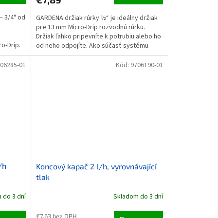
– 3/4" od
GARDENA držiak rúrky ½“ je ideálny držiak
pre 13 mm Micro-Drip rozvodnú rúrku.
Držiak ľahko pripevníte k potrubiu alebo ho
o-Drip.
od neho odpojíte. Ako súčasť systému
Micro-Drip...
06285-01
Kód:
9706190-01
/h
Koncový kapač 2 l/h, vyrovnávající
tlak
 do 3 dní
Skladom do 3 dní
€7,63 bez DPH