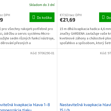
Skladom do 3 dní
bez DPH
€17,63 bez DPH
Do košíka
Do
79
€21,69
 pro všechny rukojeti potřebné pro
15 m dlhá kvapkacia hadica 4,6 mm 
aci, údržbu a servis systému Micro-
značky GARDENA zavlažuje vaše kr
Využijte sedm různých funkcí nástroje,
kvetinové záhony a chúlostivé plo
e děrování přesných a
spoľahlivo a spôsobom, ktorý šetr
blémových otvorů...
Potrubie sa veľmi...
Kód:
9706290-01
Kód:
97
viteľná kvapkacia hlava 1–8
Nastaviteľná kvapkacia hlav
kompenzácia tlaku
15 l/h