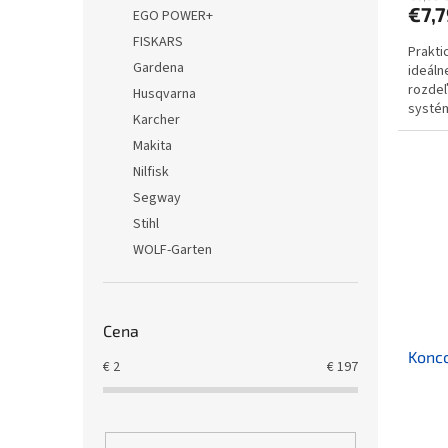
€7,7
EGO POWER+
FISKARS
Prakti
Gardena
ideáln
rozdeľ
Husqvarna
systém
Karcher
na rúrk
Makita
Nilfisk
Segway
Stihl
WOLF-Garten
Cena
Konco
€
2
€
197