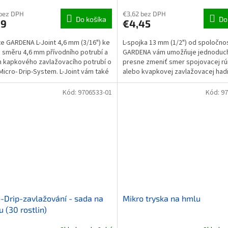
 bez DPH
€3,62 bez DPH
Do košíka
Do
99
€4,45
te GARDENA L-Joint 4,6 mm (3/16") ke
L-spojka 13 mm (1/2") od spoločnos
směru 4,6 mm přívodního potrubí a
GARDENA vám umožňuje jednoduc
 kapkového zavlažovacího potrubí o
presne zmeniť smer spojovacej rú
 Micro- Drip-System. L-Joint vám také
alebo kvapkovej zavlažovacej had
je...
systému Micro-Drip. Dva L-spoje,...
Kód:
9706533-01
Kód:
97
-Drip-zavlažování - sada na
Mikro tryska na hmlu
u (30 rostlin)