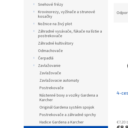
Snehové frézy
Raden
Krovinorezy, vyžínače a strunové
Odpor
kosačky
Nožnice na živý plot
Výpis
Záhradné vysávače, fúkače na lístie a
postrekovače
Záhradné kultivátory
Odmachovače
Čerpadlá
Zavlažovanie
Zavlažovače
Zavlažovacie automaty
Postrekovače
4-ces
Nástenné boxy a vozíky Gardena a
Karcher
Originál Gardena systém spojok
Postrekovače a záhradné sprchy
Hadice Gardena a Karcher
€7,20 
€8,