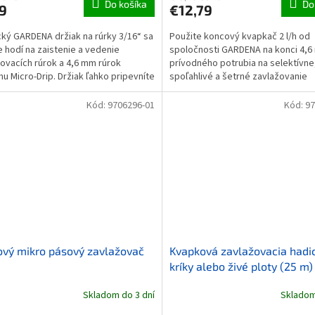
Do košíka
Do
9
€12,79
cký GARDENA držiak na rúrky 3/16“ sa
Použite koncový kvapkač 2 l/h od
e hodí na zaistenie a vedenie
spoločnosti GARDENA na konci 4,
ovacích rúrok a 4,6 mm rúrok
prívodného potrubia na selektívne
u Micro-Drip. Držiak ľahko pripevníte
spoľahlivé a šetrné zavlažovanie
u a rovnako...
jednotlivých rastlín v kvetináčoch...
Kód:
9706296-01
Kód:
97
vý mikro pásový zavlažovač
Kvapková zavlažovacia hadi
kríky alebo živé ploty (25 m)
Skladom do 3 dní
Skladom