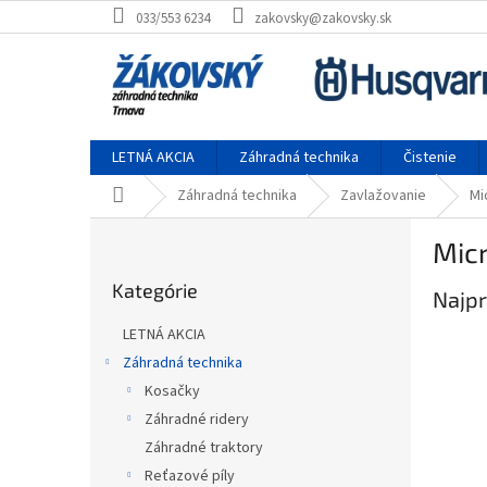
Prejsť na obsah
033/553 6234
zakovsky@zakovsky.sk
LETNÁ AKCIA
Záhradná technika
Čistenie
Domov
Záhradná technika
Zavlažovanie
Mi
Bočný panel
Mic
Preskočiť kategórie
Kategórie
Najpr
LETNÁ AKCIA
Záhradná technika
Kosačky
Záhradné ridery
Záhradné traktory
Reťazové píly