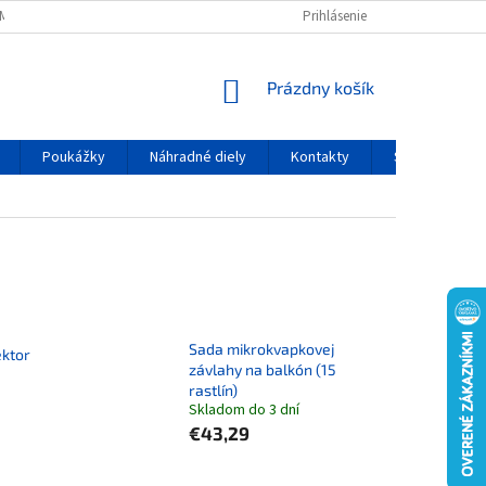
MIENKY OCHRANY OSOBNÝCH ÚDAJOV
Prihlásenie
NÁKUPNÝ KOŠÍK
Prázdny košík
Poukážky
Náhradné diely
Kontakty
Servis
Sada mikrokvapkovej
ektor
závlahy na balkón (15
rastlín)
Skladom do 3 dní
€43,29