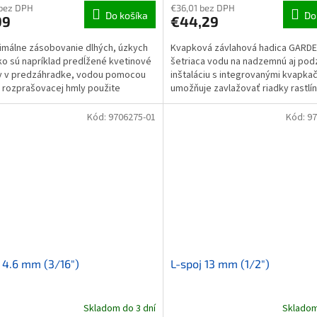
 bez DPH
€36,01 bez DPH
Do košíka
Do
99
€44,29
imálne zásobovanie dlhých, úzkych
Kvapková závlahová hadica GARD
ko sú napríklad predĺžené kvetinové
šetriaca vodu na nadzemnú aj po
y v predzáhradke, vodou pomocou
inštaláciu s integrovanými kvapka
 rozprašovacej hmly použite
umožňuje zavlažovať riadky rastlín
ý mikro pásový...
dĺžky 25 m, ako sú živé...
Kód:
9706275-01
Kód:
97
 4.6 mm (3/16")
L-spoj 13 mm (1/2")
Skladom do 3 dní
Skladom