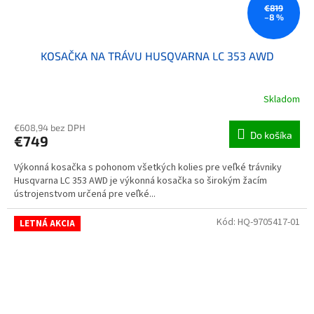
€819
–8 %
KOSAČKA NA TRÁVU HUSQVARNA LC 353 AWD
Skladom
€608,94 bez DPH
Do košíka
€749
Výkonná kosačka s pohonom všetkých kolies pre veľké trávniky
Husqvarna LC 353 AWD je výkonná kosačka so širokým žacím
ústrojenstvom určená pre veľké...
Kód:
HQ-9705417-01
LETNÁ AKCIA