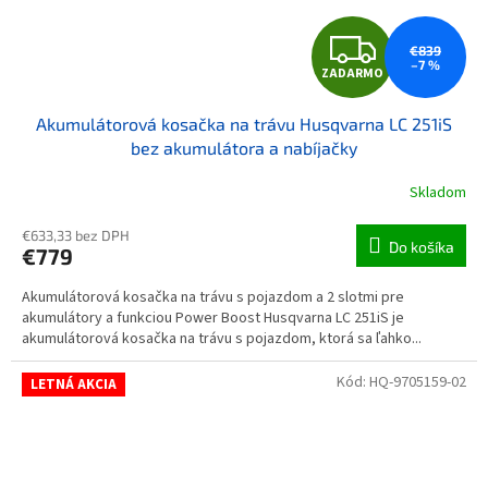
ZAD
€839
–7 %
ZADARMO
Akumulátorová kosačka na trávu Husqvarna LC 251iS
bez akumulátora a nabíjačky
Skladom
€633,33 bez DPH
Do košíka
€779
Akumulátorová kosačka na trávu s pojazdom a 2 slotmi pre
akumulátory a funkciou Power Boost Husqvarna LC 251iS je
akumulátorová kosačka na trávu s pojazdom, ktorá sa ľahko...
Kód:
HQ-9705159-02
LETNÁ AKCIA