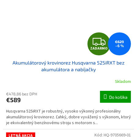
ZAD
€629
–6 %
ZADARMO
Akumulátorový krovinorez Husqvarna 525iRXT bez
akumulátora a nabíjačky
Skladom
€478,86 bez DPH
Do košíka
€589
Husqvarna 525iRXT je robustný, vysoko výkonný profesionálny
akumulátorový krovinorez. Ľahký, dobre vyvážený s výkonom, ktorý
je ekvivalentný benzínovému stroju s motorom s...
Kód:
HQ-9705669-01
LETNÁ AKCIA