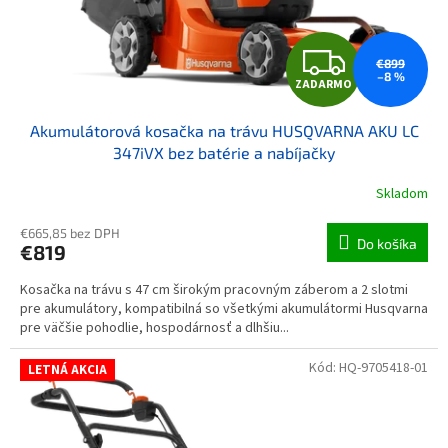
ZAD
€899
–8 %
ZADARMO
Akumulátorová kosačka na trávu HUSQVARNA AKU LC
347iVX bez batérie a nabíjačky
Skladom
€665,85 bez DPH
Do košíka
€819
Kosačka na trávu s 47 cm širokým pracovným záberom a 2 slotmi
pre akumulátory, kompatibilná so všetkými akumulátormi Husqvarna
pre väčšie pohodlie, hospodárnosť a dlhšiu...
Kód:
HQ-9705418-01
LETNÁ AKCIA