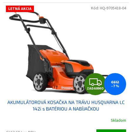
Kód:
HQ-9705418-04
LETNÁ AKCIA
ZAD
€612
–7 %
ZADARMO
AKUMULÁTOROVÁ KOSAČKA NA TRÁVU HUSQVARNA LC
142i s BATÉRIOU A NABÍJAČKOU
Skladom