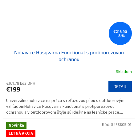
€216,90
–8 %
Nohavice Husqvarna Functional s protiporezovou
ochranou
Skladom
€161,79 bez DPH
DETAIL
€199
Univerzálne nohavice na prácu s reťazovou pílou s outdoorovým
vzhľadomNohavice Husqvarna Functional s protiporezovou
ochranou a v outdoorovom štýle sú ideálne na lesnícke práce....
Kód:
5488809-01
Novinka
LETNÁ AKCIA