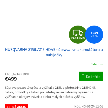
ZAD
€549
–9 %
ZADARMO
HUSQVARNA 215iL/215iHD45 súprava, vr. akumulátora a
nabíjačky
Skladom
€405,69 bez DPH
Do košíka
€499
Súprava pozostávajúca z vyžínača 215iL a plotostrihu 215iHD45.
Ľahký, pohodlný a ľahko použiteľný akumulátorový vyžínač na
vyžínanie okrajov trávnika alebo malých plôch s vyššou...
Kód:
HQ-9705412-01
LETNÁ AKCIA