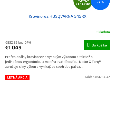
–7 %
ZADARMO
Krovinorez HUSQVARNA 545RX
Skladom
€852,85 bez DPH
Do košíka
€1 049
Profesionálny krovinorez s vysokým výkonom a taktiež s
jedinečnou ergonómiou a manévrovateľnosťou. Motor X-Torq®
zaručuje silný výkon a vynikajúcu spotrebu paliva....
Kód:
5464234-42
LETNÁ AKCIA