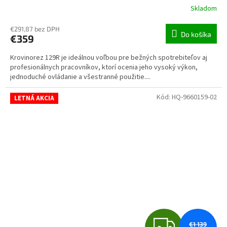
Skladom
€291,87 bez DPH
Do košíka
€359
Krovinorez 129R je ideálnou voľbou pre bežných spotrebiteľov aj
profesionálnych pracovníkov, ktorí ocenia jeho vysoký výkon,
jednoduché ovládanie a všestranné použitie....
Kód:
HQ-9660159-02
LETNÁ AKCIA
ZAD
€1 139