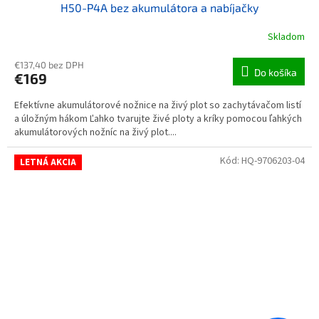
H50-P4A bez akumulátora a nabíjačky
Skladom
€137,40 bez DPH
Do košíka
€169
Efektívne akumulátorové nožnice na živý plot so zachytávačom listí
a úložným hákom Ľahko tvarujte živé ploty a kríky pomocou ľahkých
akumulátorových nožníc na živý plot....
Kód:
HQ-9706203-04
LETNÁ AKCIA