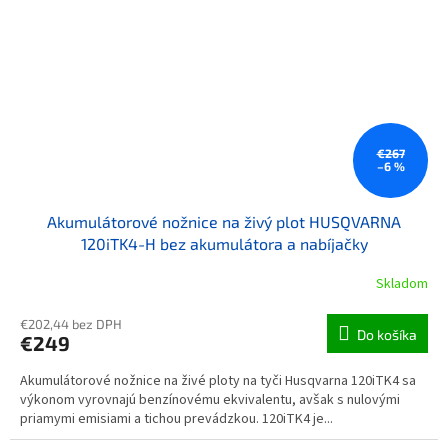
€267
–6 %
Akumulátorové nožnice na živý plot HUSQVARNA
120iTK4-H bez akumulátora a nabíjačky
Skladom
€202,44 bez DPH
Do košíka
€249
Akumulátorové nožnice na živé ploty na tyči Husqvarna 120iTK4 sa
výkonom vyrovnajú benzínovému ekvivalentu, avšak s nulovými
priamymi emisiami a tichou prevádzkou. 120iTK4 je...