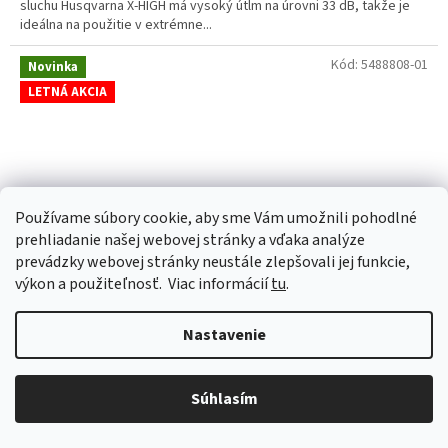
sluchu Husqvarna X-HIGH má vysoký útlm na úrovni 33 dB, takže je
ideálna na použitie v extrémne...
Kód:
5488808-01
Novinka
LETNÁ AKCIA
Používame súbory cookie, aby sme Vám umožnili pohodlné
prehliadanie našej webovej stránky a vďaka analýze
prevádzky webovej stránky neustále zlepšovali jej funkcie,
výkon a použiteľnosť.
Viac informácií
tu
.
€26,90
–11 %
Nastavenie
Ochrana sluchu Husqvarna X-LOW, hlavový pás
Súhlasím
Skladom