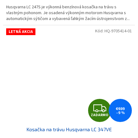
Husqvarna LC 247S je výkonná benzínová kosačka na trávu s
vlastným pohonom. Je osadená výkonným motorom Husqvarna s
automatickým sýtičom a vybavená ľahkým žacím ústrojenstvom z...
Kód:
HQ-9705414-01
LETNÁ AKCIA
ZAD
€939
–9 %
ZADARMO
Kosačka na trávu Husqvarna LC 347VE