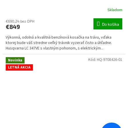
Skladom
€690,24 bez DPH
Do košíka
€849
Výkonná, odolná a kvalitná benzínová kosačka na trávu, vďaka
ktorej bude váš stredne veľký trávnik vyzerať čisto a úhľadne.
Husqvarna LC 347VE s vlastným pohonom, s elektrickým...
Kód:
HQ-9708426-01
Novinka
LETNÁ AKCIA