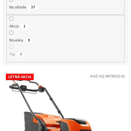
Na sklade
37
Akcia
1
Novinka
9
Tip
0
Výpis produktov
Kód:
HQ-9678623-01
LETNÁ AKCIA