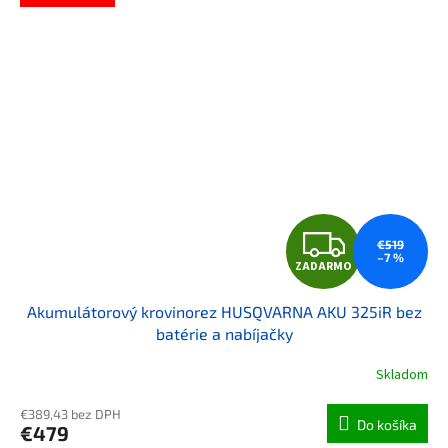
ZAD
€519
–7 %
ZADARMO
Akumulátorový krovinorez HUSQVARNA AKU 325iR bez
batérie a nabíjačky
Skladom
€389,43 bez DPH
Do košíka
€479