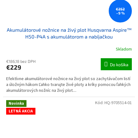
€252
–9 %
Akumulátorové nožnice na živý plot Husqvarna Aspire™
H50-P4A s akumulátorom a nabíjačkou
Skladom
€186,18 bez DPH
Do košíka
€229
Efektívne akumulátorové nožnice na živý plot so zachytávačom listí
a úložným hákom Ľahko tvarujte živé ploty a kríky pomocou ľahkých
akumulátorových nožníc na živý plot....
Kód:
HQ-9705514-01
Novinka
LETNÁ AKCIA