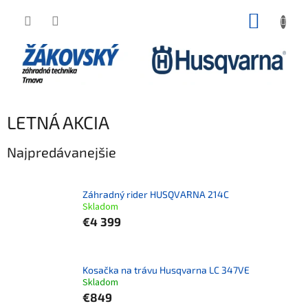
Prejsť na obsah
NÁKUP
LETNÁ AKCIA
Najpredávanejšie
Záhradný rider HUSQVARNA 214C
Skladom
€4 399
Kosačka na trávu Husqvarna LC 347VE
Skladom
€849