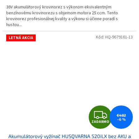
36V akumulátorový krovinorez s výkonom ekvivalentným
benzínovému krovinorezu s objemom motora 25 ccm. Tento
krovinorez profesionálnej kvality a výkonu si účinne poradí s
hustou...
Kód:
HQ-9679161-13
LETNÁ AKCIA
ZAD
€482
–6 %
ZADARMO
Akumulátorový vyžínač HUSQVARNA 520iLX bez AKU a