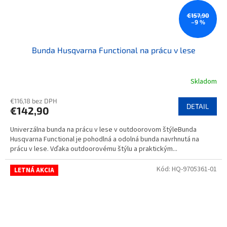
€157,90
–9 %
Bunda Husqvarna Functional na prácu v lese
Skladom
€116,18 bez DPH
DETAIL
€142,90
Univerzálna bunda na prácu v lese v outdoorovom štýleBunda
Husqvarna Functional je pohodlná a odolná bunda navrhnutá na
prácu v lese. Vďaka outdoorovému štýlu a praktickým...
Kód:
HQ-9705361-01
LETNÁ AKCIA