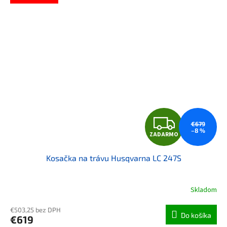
ZAD
€679
–8 %
ZADARMO
Kosačka na trávu Husqvarna LC 247S
Skladom
€503,25 bez DPH
Do košíka
€619