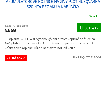
AKUMULÁTOROVÉ NOŽNICE NA ŽIVÝ PLOT HUSQVARNA
520IHT4 BEZ AKU A NABÍJAČKY
Skladom
€535,77 bez DPH
Do košíka
€659
Husqvarna 520iHT4 sú vysoko výkonné teleskopické nožnice na
živé ploty s dosahom až 4,5 m, určené pre profesionálne použitie.
Vďaka teleskopickej rúre s nastaviteľnou dĺžkou a...
Kód:
HQ-9707226-01
LETNÁ AKCIA