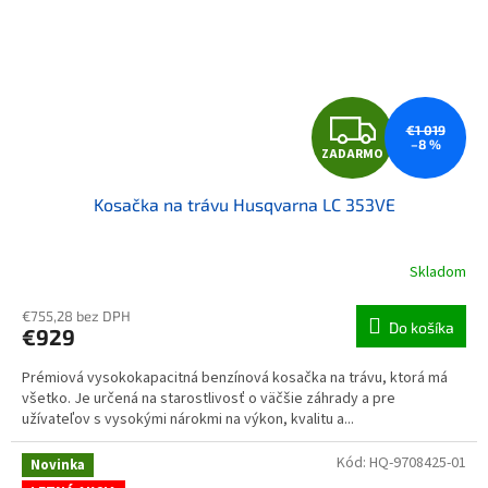
ZAD
€1 019
–8 %
ZADARMO
Kosačka na trávu Husqvarna LC 353VE
Skladom
€755,28 bez DPH
Do košíka
€929
Prémiová vysokokapacitná benzínová kosačka na trávu, ktorá má
všetko. Je určená na starostlivosť o väčšie záhrady a pre
užívateľov s vysokými nárokmi na výkon, kvalitu a...
Kód:
HQ-9708425-01
Novinka