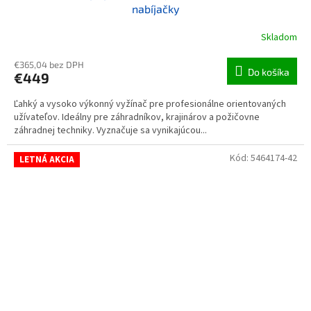
nabíjačky
Skladom
€365,04 bez DPH
Do košíka
€449
Ľahký a vysoko výkonný vyžínač pre profesionálne orientovaných
užívateľov. Ideálny pre záhradníkov, krajinárov a požičovne
záhradnej techniky. Vyznačuje sa vynikajúcou...
Kód:
5464174-42
LETNÁ AKCIA