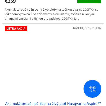
€359
Akumulátorové nožnice na živé ploty na tyči Husqvarna 120iTK4 sa
výkonom vyrovnajú benzínovému ekvivalentu, avšak s nulovými
priamymi emisiami a tichou prevádzkou. 120iTK4 je...
Kód:
HQ-9706203-02
LETNÁ AKCIA
€182
–7 %
Akumulátorové nožnice na živý plot Husqvarna Aspire™