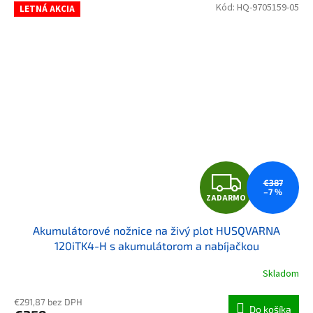
Kód:
HQ-9705159-05
LETNÁ AKCIA
ZAD
€387
–7 %
ZADARMO
Akumulátorové nožnice na živý plot HUSQVARNA
120iTK4-H s akumulátorom a nabíjačkou
Skladom
€291,87 bez DPH
Do košíka