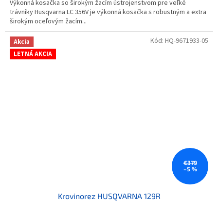
Výkonná kosačka so širokým žacím ústrojenstvom pre veľké
trávniky Husqvarna LC 356V je výkonná kosačka s robustným a extra
širokým oceľovým žacím...
Kód:
HQ-9671933-05
Akcia
LETNÁ AKCIA
€379
–5 %
Krovinorez HUSQVARNA 129R