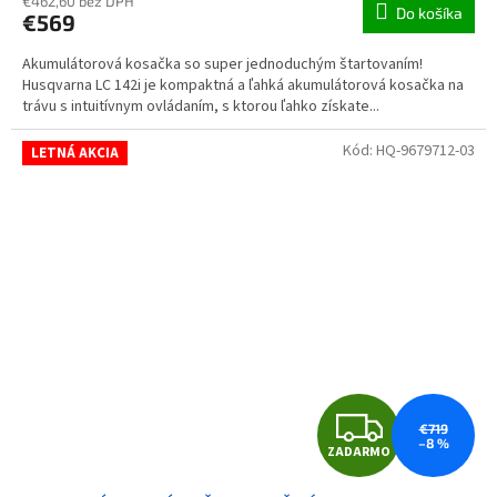
€462,60 bez DPH
Do košíka
€569
Akumulátorová kosačka so super jednoduchým štartovaním!
Husqvarna LC 142i je kompaktná a ľahká akumulátorová kosačka na
trávu s intuitívnym ovládaním, s ktorou ľahko získate...
Kód:
HQ-9679712-03
LETNÁ AKCIA
ZAD
€719
–8 %
ZADARMO