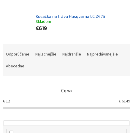
Kosačka na trávu Husqvarna LC 247S
Skladom
€619
Radenie produktov
Odporúčame
Najlacnejšie
Najdrahšie
Najpredávanejšie
Abecedne
Cena
€
12
€
6149