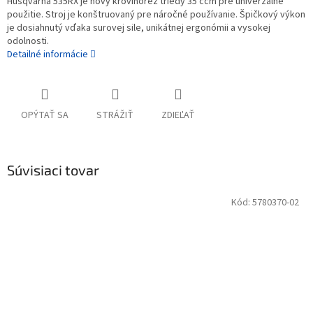
Husqvarna 535RX je nový krovinorez triedy 35 ccm pre univerzálne
použitie. Stroj je konštruovaný pre náročné používanie. Špičkový výkon
je dosiahnutý vďaka surovej sile, unikátnej ergonómii a vysokej
odolnosti.
Detailné informácie
OPÝTAŤ SA
STRÁŽIŤ
ZDIEĽAŤ
Súvisiaci tovar
Kód:
5780370-02