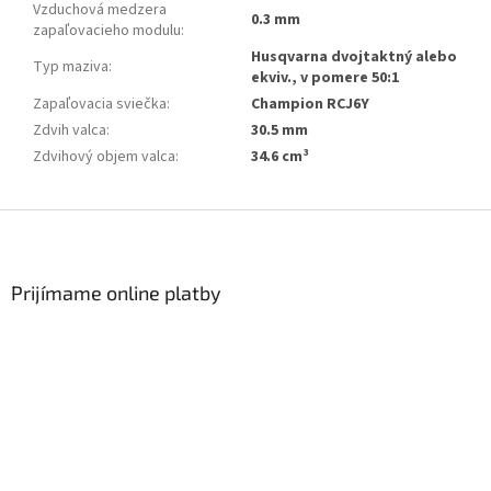
Vzduchová medzera
0.3 mm
zapaľovacieho modulu
:
Husqvarna dvojtaktný alebo
Typ maziva
:
ekviv., v pomere 50:1
Zapaľovacia sviečka
:
Champion RCJ6Y
Zdvih valca
:
30.5 mm
Zdvihový objem valca
:
34.6 cm³
Zápätie
Prijímame online platby