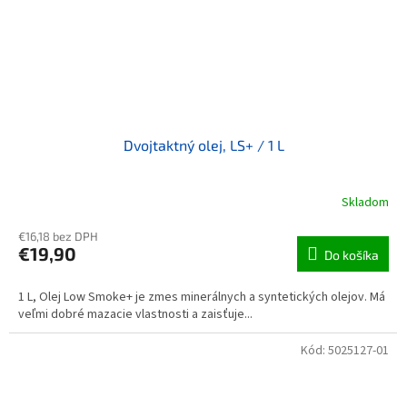
Dvojtaktný olej, LS+ / 1 L
Skladom
€16,18 bez DPH
€19,90
Do košíka
1 L, Olej Low Smoke+ je zmes minerálnych a syntetických olejov. Má
veľmi dobré mazacie vlastnosti a zaisťuje...
Kód:
5025127-01