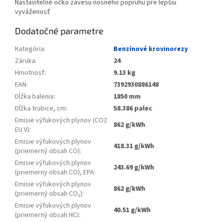
Nastaviteľné očko závesu nosného popruhu pre lepšiu
vyváženosť
Dodatočné parametre
Kategória
:
Benzínové krovinorezy
Záruka
:
24
Hmotnosť
:
9.13 kg
EAN
:
7392930886148
Dĺžka balenia
:
1850 mm
Dĺžka trubice, cm
:
58.386 palec
Emisie výfukových plynov (CO2
862 g/kWh
EU V)
:
Emisie výfukových plynov
418.31 g/kWh
(priemerný obsah CO)
:
Emisie výfukových plynov
243.69 g/kWh
(priemerny obsah CO), EPA
:
Emisie výfukových plynov
862 g/kWh
(priemerný obsah CO₂)
:
Emisie výfukových plynov
40.51 g/kWh
(priemerný obsah HC)
: