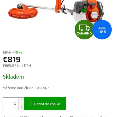
ZAD
€919
–10 %
ZADARMO
€919
–10 %
€819
€665,85 bez DPH
Jednotková cena:
Skladom
Môžeme doručiť do:
10.8.2026
Pridať do košíka