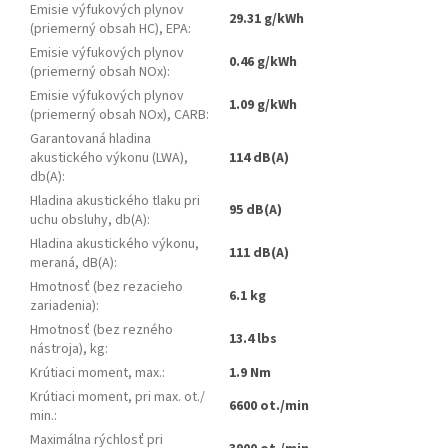
Emisie výfukových plynov
29.31 g/kWh
(priemerný obsah HC), EPA
:
Emisie výfukových plynov
0.46 g/kWh
(priemerný obsah NOx)
:
Emisie výfukových plynov
1.09 g/kWh
(priemerný obsah NOx), CARB
:
Garantovaná hladina
akustického výkonu (LWA),
114 dB(A)
db(A)
:
Hladina akustického tlaku pri
95 dB(A)
uchu obsluhy, db(A)
:
Hladina akustického výkonu,
111 dB(A)
meraná, dB(A)
:
Hmotnosť (bez rezacieho
6.1 kg
zariadenia)
:
Hmotnosť (bez rezného
13.4 lbs
nástroja), kg
:
Krútiaci moment, max.
:
1.9 Nm
Krútiaci moment, pri max. ot./
6600 ot./min
min.
:
Maximálna rýchlosť pri