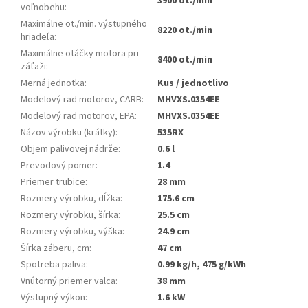
3900 ot./min
voľnobehu
:
Maximálne ot./min. výstupného
8220 ot./min
hriadeľa
:
Maximálne otáčky motora pri
8400 ot./min
záťaži
:
Merná jednotka
:
Kus / jednotlivo
Modelový rad motorov, CARB
:
MHVXS.0354EE
Modelový rad motorov, EPA
:
MHVXS.0354EE
Názov výrobku (krátky)
:
535RX
Objem palivovej nádrže
:
0.6 l
Prevodový pomer
:
1.4
Priemer trubice
:
28 mm
Rozmery výrobku, dĺžka
:
175.6 cm
Rozmery výrobku, šírka
:
25.5 cm
Rozmery výrobku, výška
:
24.9 cm
Šírka záberu, cm
:
47 cm
Spotreba paliva
:
0.99 kg/h, 475 g/kWh
Vnútorný priemer valca
:
38 mm
Výstupný výkon
:
1.6 kW