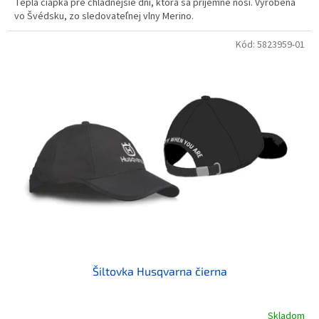
Teplá čiapka pre chladnejšie dni, ktorá sa príjemne nosí. Vyrobená
vo Švédsku, zo sledovateľnej vlny Merino.
Kód:
5823959-01
Šiltovka Husqvarna čierna
Skladom