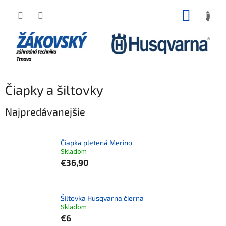
Prejsť na obsah
NÁKUP
Čiapky a šiltovky
Najpredávanejšie
Čiapka pletená Merino
Skladom
€36,90
Šiltovka Husqvarna čierna
Skladom
€6