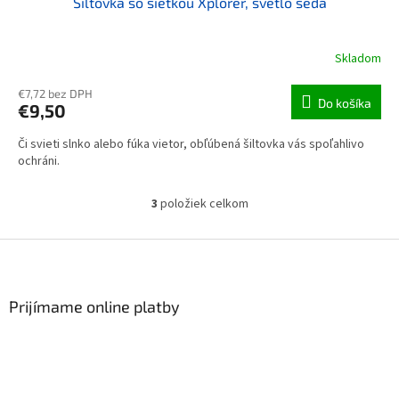
Šiltovka so sieťkou Xplorer, svetlo šedá
Skladom
€7,72 bez DPH
Do košíka
€9,50
Či svieti slnko alebo fúka vietor, obľúbená šiltovka vás spoľahlivo
ochráni.
3
položiek celkom
Ovládacie prvky výpisu
Zápätie
Prijímame online platby