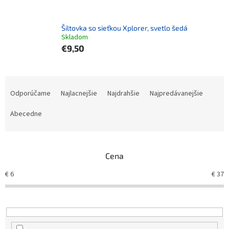
Šiltovka so sieťkou Xplorer, svetlo šedá
Skladom
€9,50
Radenie produktov
Odporúčame
Najlacnejšie
Najdrahšie
Najpredávanejšie
Abecedne
Cena
€
6
€
37