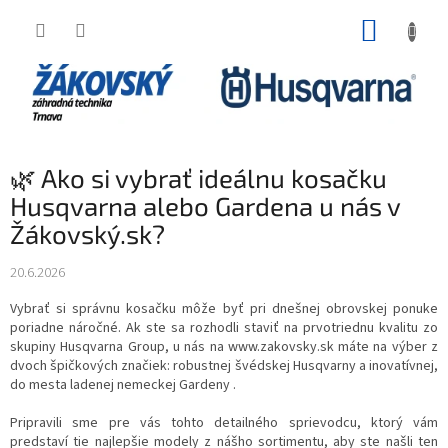
Prejsť na obsah
NÁKUP
🌿 Ako si vybrať ideálnu kosačku
Husqvarna alebo Gardena u nás v
Žákovský.sk?
20.6.2026
Vybrať si správnu kosačku môže byť pri dnešnej obrovskej ponuke
poriadne náročné. Ak ste sa rozhodli staviť na prvotriednu kvalitu zo
skupiny Husqvarna Group, u nás na www.zakovsky.sk máte na výber z
dvoch špičkových značiek: robustnej švédskej Husqvarny a inovatívnej,
do mesta ladenej nemeckej Gardeny .
Pripravili sme pre vás tohto detailného sprievodcu, ktorý vám
predstaví tie najlepšie modely z nášho sortimentu, aby ste našli ten