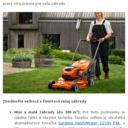
pravý stroj presne pre vašu záhradu.
Zhodnoťte veľkosť a členitosť vašej záhrady
Mini a malé záhrady (do 300 m²):
Pre tieto podmienky je
ideálna ľahká a obratná technika. Skvelou voľbou je ultraľahká
akumulátorová kosačka
Gardena HandyMower 22/18V P4A
, s