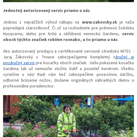
Jednotný autorizovaný servis priamo u nás
Jednou z najväčších výhod nákupu na
www.zakovsky.sk
je naša
popredajná starostlivosť. Či už sa rozhodnete pre prémiovú švédsku
Husqvarnu, alebo pre tichú a obľúbenú nemeckú Gardenu,
servis
oboch týchto značiek robíme rovnako, a to priamo u nás
.
Ako autorizovaný predajca a certifikované servisné stredisko INTEC -
Juraj Žákovský v Trnave zabezpečujeme kompletný z
áručný aj
pozáručný servis
pre kosačky oboch značiek . Vašu pokazenú kosačku
Gardena tak už nemusíte zložito baliť a posielať kuriérom. Všetko
vyriešite u nás! Radi vám tiež zabezpečíme posezónnu údržbu,
odborné brúsenie nožov, dodanie originálnych náhradných dielov a
profesionálne poradenstvo .