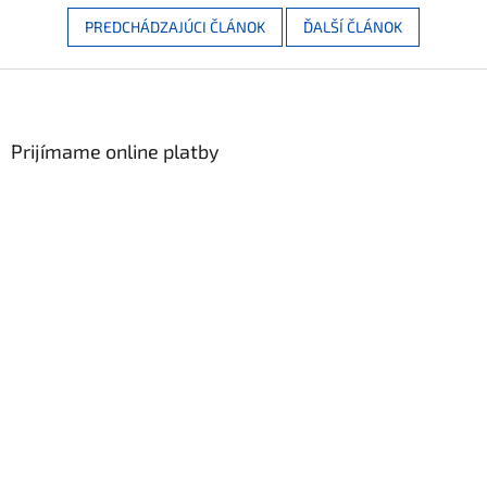
PREDCHÁDZAJÚCI ČLÁNOK
ĎALŠÍ ČLÁNOK
Zápätie
Prijímame online platby