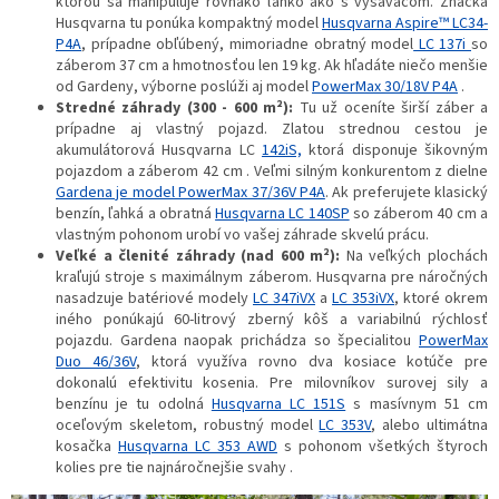
ktorou sa manipuluje rovnako ľahko ako s vysávačom. Značka
Husqvarna tu ponúka kompaktný model
Husqvarna Aspire™ LC34-
P4A
, prípadne obľúbený, mimoriadne obratný model
LC 137i
so
záberom 37 cm a hmotnosťou len 19 kg. Ak hľadáte niečo menšie
od Gardeny, výborne poslúži aj model
PowerMax 30/18V P4A
.
Stredné záhrady (300 - 600 m²):
Tu už oceníte širší záber a
prípadne aj vlastný pojazd. Zlatou strednou cestou je
akumulátorová Husqvarna LC
142iS,
ktorá disponuje šikovným
pojazdom a záberom 42 cm . Veľmi silným konkurentom z dielne
Gardena je model PowerMax 37/36V P4A
. Ak preferujete klasický
benzín, ľahká a obratná
Husqvarna LC 140SP
so záberom 40 cm a
vlastným pohonom urobí vo vašej záhrade skvelú prácu.
Veľké a členité záhrady (nad 600 m²):
Na veľkých plochách
kraľujú stroje s maximálnym záberom. Husqvarna pre náročných
nasadzuje batériové modely
LC 347iVX
a
LC 353iVX
, ktoré okrem
iného ponúkajú 60-litrový zberný kôš a variabilnú rýchlosť
pojazdu. Gardena naopak prichádza so špecialitou
PowerMax
Duo 46/36V
, ktorá využíva rovno dva kosiace kotúče pre
dokonalú efektivitu kosenia. Pre milovníkov surovej sily a
benzínu je tu odolná
Husqvarna LC 151S
s masívnym 51 cm
oceľovým skeletom, robustný model
LC 353V
, alebo ultimátna
kosačka
Husqvarna LC 353 AWD
s pohonom všetkých štyroch
kolies pre tie najnáročnejšie svahy .