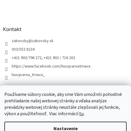
Kontakt
zakovsky
@
zakovsky.sk
033/553 6234
+421 903/796 272, +421 903 / 716 202
https://www.facebook.com/husqvarnatrnava
husqvarna_trnava_
Facebook
Používame súbory cookie, aby sme Vám umožnili pohodlné
prehliadanie našej webovej stránky a vďaka analýze
prevádzky webovej stránky neustále zlepšovali jej funkcie,
výkon a použiteľnosť.
Viac informácií
tu
.
Nastavenie
Vytvoril Shoptet