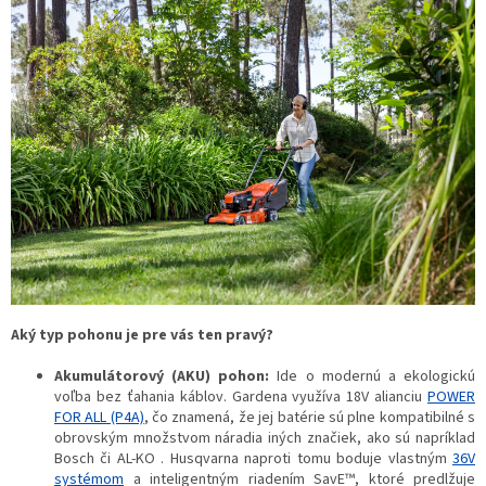
Aký typ pohonu je pre vás ten pravý?
Akumulátorový (AKU) pohon:
Ide o modernú a ekologickú
voľba bez ťahania káblov. Gardena využíva 18V alianciu
POWER
FOR ALL (P4A)
, čo znamená, že jej batérie sú plne kompatibilné s
obrovským množstvom náradia iných značiek, ako sú napríklad
Bosch či AL-KO . Husqvarna naproti tomu boduje vlastným
36V
systémom
a inteligentným riadením SavE™, ktoré predlžuje