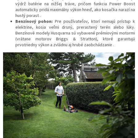
výdrž batérie na nižšej tráve, pričom funkcia Power Boost
automaticky pridá maximálny výkon hneď, ako kosačka narazí na
hustý porast .
Benzínový pohon:
Pre používateľov, ktorí nemajú prístup k
elektrine, kosia veľmi drsný, prerastený terén alebo lúky.
Benzínové modely Husqvarna sú vybavené prémiovými motormi
(vrátane motorov Briggs & Stratton), ktoré garantujú
prvotriedny výkon a zvládnu aj hrubé zaobchádzanie .