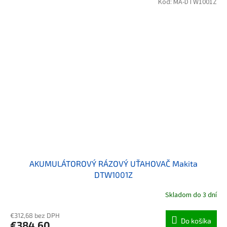
Kód:
MA-DTW1001Z
AKUMULÁTOROVÝ RÁZOVÝ UŤAHOVAČ Makita
DTW1001Z
Skladom do 3 dní
€312,68 bez DPH
Do košíka
€384,60