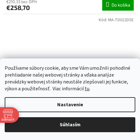
€210,33 bez DPH
Do košíka
€258,70
Kód:
MA-TD022DSE
Používame súbory cookie, aby sme Vám umožnili pohodlné
prehliadanie našej webovej stránky a vďaka analýze
prevádzky webovej stránky neustále zlepšovali jej funkcie,
výkon a použiteľnosť.
Viac informácií
tu
.
€184,80
Nastavenie
AKUMULÁTOROVÝ RÁZOVÝ UŤAHOVAČ Makita
Zobraziť
Súhlasím
TD022DSE
Skladom do 3 dní