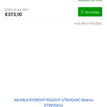
Skladom do 3 dní
€303,33 bez DPH
Do košíka
€373,10
Kód:
MA-DTW1004Z
AKUMULÁTOROVÝ RÁZOVÝ UŤAHOVAČ Makita
DTW1004Z