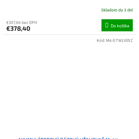
Skladom do 3 dní
€307,64 bez DPH
Do košíka
€378,40
Kód:
MA-DTW1005Z