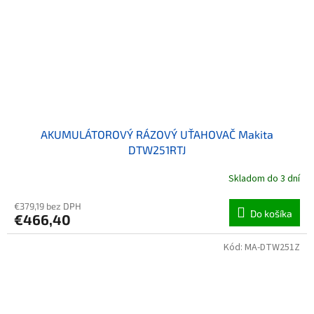
AKUMULÁTOROVÝ RÁZOVÝ UŤAHOVAČ Makita
DTW251RTJ
Skladom do 3 dní
€379,19 bez DPH
Do košíka
€466,40
Kód:
MA-DTW251Z