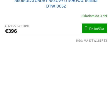
AKUMULÁTOROVÝ RÁZOVÝ UŤAHOVAČ Makita
DTW1005Z
Skladom do 3 dní
€321,95 bez DPH
Do košíka
€396
Kód:
MA-DTW181RTJ