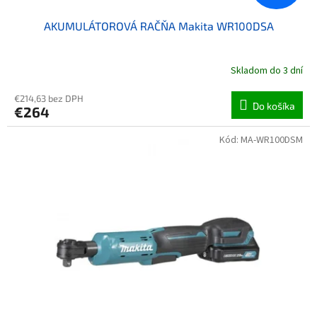
AKUMULÁTOROVÁ RAČŇA Makita WR100DSA
Skladom do 3 dní
€214,63 bez DPH
Do košíka
€264
Kód:
MA-WR100DSM