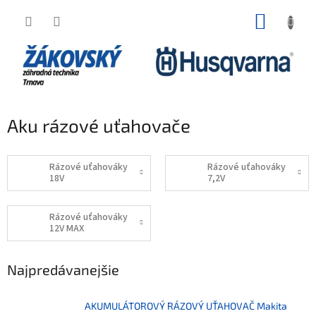
Prejsť na obsah
NÁKUP
Aku rázové uťahovače
Rázové uťahováky
Rázové uťahováky
18V
7,2V
Rázové uťahováky
12V MAX
Najpredávanejšie
AKUMULÁTOROVÝ RÁZOVÝ UŤAHOVAČ Makita