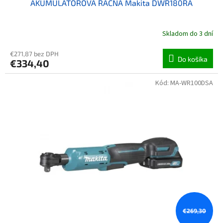
AKUMULÁTOROVÁ RAČŇA Makita DWR180RA
Skladom do 3 dní
€271,87 bez DPH
Do košíka
€334,40
Kód:
MA-WR100DSA
€269,30