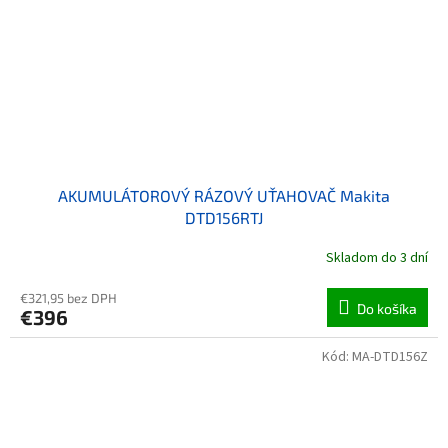
AKUMULÁTOROVÝ RÁZOVÝ UŤAHOVAČ Makita
DTD156RTJ
Skladom do 3 dní
€321,95 bez DPH
Do košíka
€396
Kód:
MA-DTD156Z