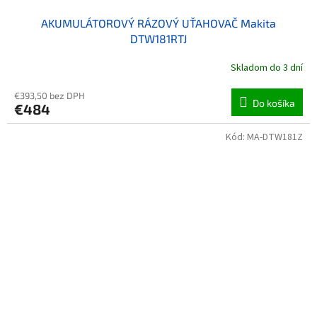
AKUMULÁTOROVÝ RÁZOVÝ UŤAHOVAČ Makita
DTW181RTJ
Skladom do 3 dní
€393,50 bez DPH
Do košíka
€484
Kód:
MA-DTW181Z