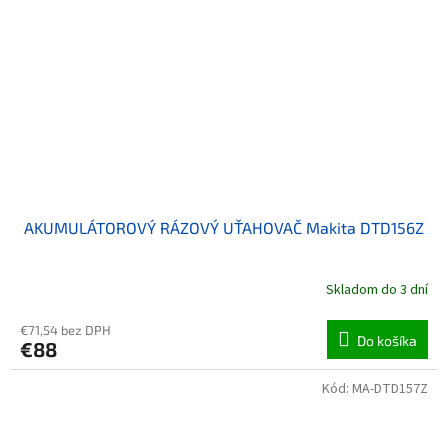
AKUMULÁTOROVÝ RÁZOVÝ UŤAHOVAČ Makita DTD156Z
Skladom do 3 dní
€71,54 bez DPH
Do košíka
€88
Kód:
MA-DTD157Z