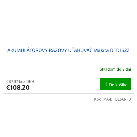
AKUMULÁTOROVÝ RÁZOVÝ UŤAHOVAČ Makita DTD152Z
Skladom do 3 dní
€87,97 bez DPH
Do košíka
€108,20
Kód:
MA-DTD156RTJ