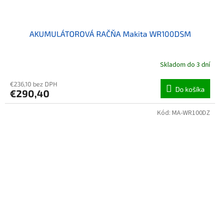
AKUMULÁTOROVÁ RAČŇA Makita WR100DSM
Skladom do 3 dní
€236,10 bez DPH
Do košíka
€290,40
Kód:
MA-WR100DZ