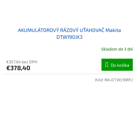
AKUMULÁTOROVÝ RÁZOVÝ UŤAHOVAČ Makita
DTW190JX3
Skladom do 3 dní
€307,64 bez DPH
Do košíka
€378,40
Kód:
MA-DTW190RFJ