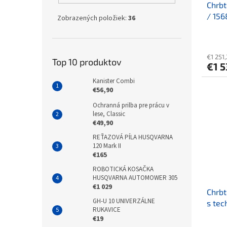
Chrbt
/ 156
Zobrazených položiek:
36
Batér
€1 251
Top 10 produktov
€1 5
Kanister Combi
€56,90
Ochranná prilba pre prácu v
lese, Classic
€49,90
REŤAZOVÁ PÍLA HUSQVARNA
120 Mark II
€165
ROBOTICKÁ KOSAČKA
HUSQVARNA AUTOMOWER 305
€1 029
Chrbt
GH-U 10 UNIVERZÁLNE
s te
RUKAVICE
€19