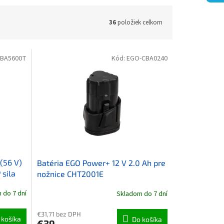
36
položiek celkom
-BA5600T
Kód:
EGO-CBA0240
(56 V)
Batéria EGO Power+ 12 V 2.0 Ah pre
 sila
nožnice CHT2001E
 do 7 dní
Skladom do 7 dní
€31,71 bez DPH
 košíka
Do košíka
€39