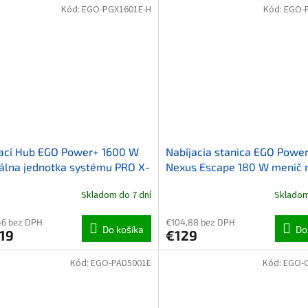
Kód:
EGO-PGX1601E-H
Kód:
EGO-
jací Hub EGO Power+ 1600 W
Nabíjacia stanica EGO Powe
álna jednotka systému PRO X-
Nexus Escape 180 W menič 
s 3portovými nabíjacími
230 V
Skladom do 7 dní
Skladom
i
46 bez DPH
€104,88 bez DPH
Do košíka
Do
19
€129
Kód:
EGO-PAD5001E
Kód:
EGO-