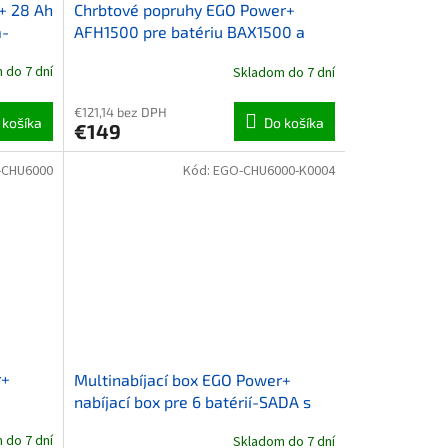
+ 28 Ah
Chrbtové popruhy EGO Power+
a-
AFH1500 pre batériu BAX1500 a
érom
nosič BHX1000
 do 7 dní
Skladom do 7 dní
€121,14 bez DPH
 košíka
Do košíka
€149
-CHU6000
Kód:
EGO-CHU6000-K0004
r+
Multinabíjací box EGO Power+
nabíjací box pre 6 batérií-SADA s
nabíjačkou
 do 7 dní
Skladom do 7 dní