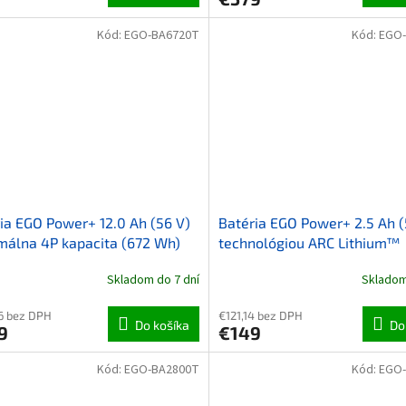
Kód:
EGO-BA6720T
Kód:
EGO
ia EGO Power+ 12.0 Ah (56 V)
Batéria EGO Power+ 2.5 Ah (
álna 4P kapacita (672 Wh)
technológiou ARC Lithium™
Skladom do 7 dní
Skladom
6 bez DPH
€121,14 bez DPH
Do košíka
Do
9
€149
Kód:
EGO-BA2800T
Kód:
EGO