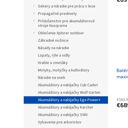
Sekery a náradie pre prácu v lese
Propagačné predmety
Príslušenstvo pre akumulátorové
stroje Husqvarna
Oblečenie Xplorer outdoor
Záhradné nožnice
Násady na náradie
Lopaty, rýle a vidly
Hrable a zmetáky
Motyky, motyčky a kultivátory
Batér
maxim
Náradie na sneh
Akumulátory a nabíjačky Cub Cadet
Akumulátory a nabíjačky Wolf Garten
Akumulátory a nabíjačky Ego Power+
€560,1
€68
Akumulátory a nabíjačky Karcher
Akumulátory a nabíjačky Stihl
Vybavenie pre arboristov