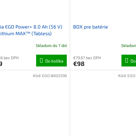
ia EGO Power+ 8.0 Ah (56 V)
BOX pre batérie
Lithium MAX™ (Tabless)
Skladom do 7 dní
Skladom
86 bez DPH
€79,67 bez DPH
Do košíka
Do
9
€98
Kód:
EGO-BAX1500
Kód:
EGO