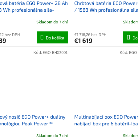
ová batéria EGO Power+ 28 Ah
Chrbtová batéria EGO Power
8 Wh profesionálna sila-
/ 1568 Wh profesionálna sil
ia
Batéria s popruhmi a adapt
Skladom do 7 dní
Skladom
,22 bez DPH
€1 316,26 bez DPH
Do košíka
Do
39
€1 619
Kód:
EGO-BHX2001
Kód:
EGO
ový nosič EGO Power+ duálny
Multinabíjací box EGO Powe
chnológiou Peak Power™
nabíjací box pre 6 batérií-Iba
nabíjací kufor
Skladom do 7 dní
Skladom