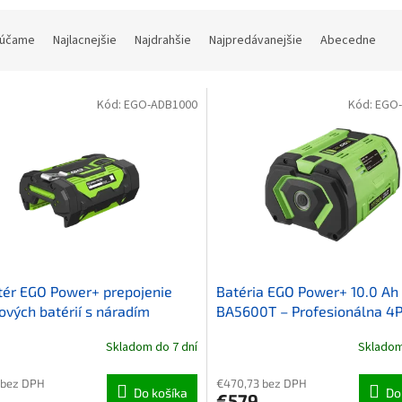
ie produktov
účame
Najlacnejšie
Najdrahšie
Najpredávanejšie
Abecedne
 produktov
Kód:
EGO-ADB1000
Kód:
EGO
ér EGO Power+ prepojenie
Batéria EGO Power+ 10.0 Ah 
ových batérií s náradím
BA5600T – Profesionálna 4P
(560 Wh)
Skladom do 7 dní
Skladom
 bez DPH
€470,73 bez DPH
Do košíka
Do
€579