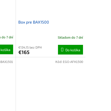
Box pre BAX1500
 do 7 dní
Skladom do 7 dní
€134,15 bez DPH
 košíka
Do košíka
€165
-BAX1501
Kód:
EGO-AFH1500