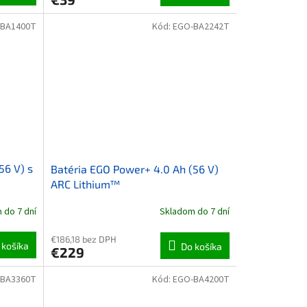
-BA1400T
Kód:
EGO-BA2242T
56 V) s
Batéria EGO Power+ 4.0 Ah (56 V)
ARC Lithium™
 do 7 dní
Skladom do 7 dní
€186,18 bez DPH
 košíka
Do košíka
€229
-BA3360T
Kód:
EGO-BA4200T