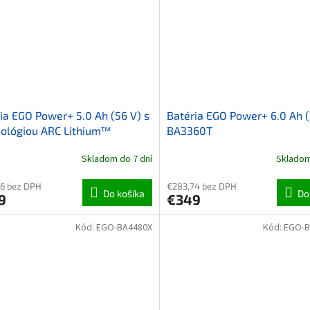
ia EGO Power+ 5.0 Ah (56 V) s
Batéria EGO Power+ 6.0 Ah (
ológiou ARC Lithium™
BA3360T
Skladom do 7 dní
Skladom
6 bez DPH
€283,74 bez DPH
Do košíka
Do
9
€349
Kód:
EGO-BA4480X
Kód:
EGO-B