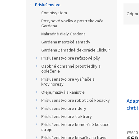
Príslušenstvo
Raden
Combisystem
Odpor
Posypové vozíky a postrekovače
Gardena
Výpis
Náhradné diely Gardena
Gardena mestské záhrady
Gardena Záhradné dekorácie ClickUP
Príslušenstvo pre reťazové píly
Osobné ochranné prostriedky a
oblečenie
Príslušenstvo pre vyžínače a
krovinorezy
Oleje,mazivá a kanistre
Príslušenstvo pre robotické kosačky
Adapt
chrbt
Príslušenstvo pre ridery
Príslušenstvo pre traktrory
Príslušenstvo pre komerčné kosiace
stroje
€56,10
€69
Príslušenstvo pre kosačky na trávu