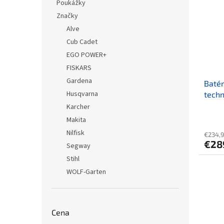
Poukážky
Značky
Alve
Cub Cadet
EGO POWER+
FISKARS
Gardena
Batér
Husqvarna
techn
Karcher
Makita
Nilfisk
€234,9
€28
Segway
Stihl
WOLF-Garten
Cena