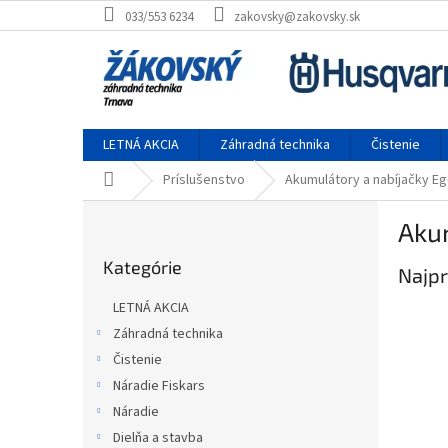
Prejsť na obsah
033/553 6234
zakovsky@zakovsky.sk
LETNÁ AKCIA
Záhradná technika
Čistenie
Domov
Príslušenstvo
Akumulátory a nabíjačky E
Bočný panel
Aku
Preskočiť kategórie
Kategórie
Najpr
LETNÁ AKCIA
Záhradná technika
Čistenie
Náradie Fiskars
Náradie
Dielňa a stavba