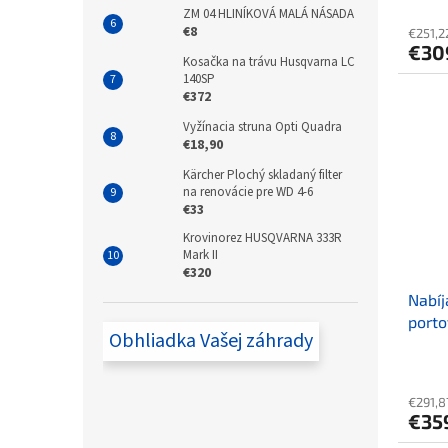
ZM 04 HLINÍKOVÁ MALÁ NÁSADA
€8
€251,2
€30
Kosačka na trávu Husqvarna LC
140SP
€372
Vyžínacia struna Opti Quadra
€18,90
Kärcher Plochý skladaný filter
na renovácie pre WD 4-6
€33
Krovinorez HUSQVARNA 333R
Mark II
€320
Nabíj
porto
Obhliadka Vašej záhrady
syst
€291,8
€35