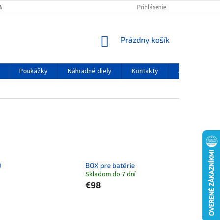
MIENKY OCHRANY OSOBNÝCH ÚDAJOV
Prihlásenie
NÁKUPNÝ KOŠÍK
Prázdny košík
Poukážky
Náhradné diely
Kontakty
Servis
0
BOX pre batérie
Skladom do 7 dní
€98