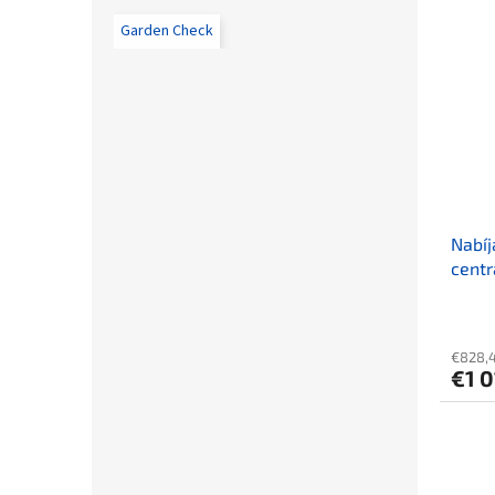
Garden Check
Nabí
centr
SADA 
slotm
€828,
€1 0