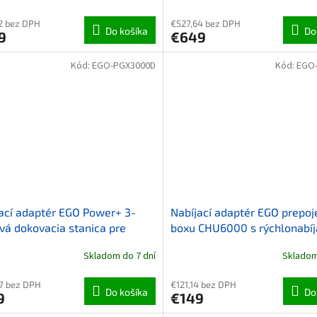
2 bez DPH
€527,64 bez DPH
Do košíka
Do
9
€649
Kód:
EGO-PGX3000D
Kód:
EGO
ací adaptér EGO Power+ 3-
Nabíjací adaptér EGO prepoj
vá dokovacia stanica pre
boxu CHU6000 s rýchlonabí
ém PGX
Skladom do 7 dní
Skladom
7 bez DPH
€121,14 bez DPH
Do košíka
Do
9
€149