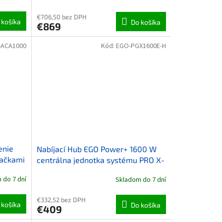
€706,50 bez DPH
 košíka
Do košíka
€869
-ACA1000
Kód:
EGO-PGX1600E-H
enie
Nabíjací Hub EGO Power+ 1600 W
jačkami
centrálna jednotka systému PRO X-
Nabíjací hub
 do 7 dní
Skladom do 7 dní
€332,52 bez DPH
 košíka
Do košíka
€409