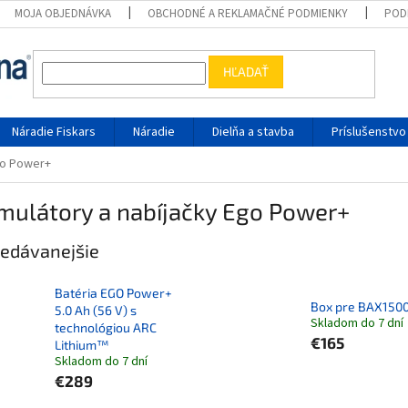
MOJA OBJEDNÁVKA
OBCHODNÉ A REKLAMAČNÉ PODMIENKY
POD
HĽADAŤ
Náradie Fiskars
Náradie
Dielňa a stavba
Príslušenstvo
go Power+
mulátory a nabíjačky Ego Power+
edávanejšie
Batéria EGO Power+
Box pre BAX150
5.0 Ah (56 V) s
Skladom do 7 dní
technológiou ARC
€165
Lithium™
Skladom do 7 dní
€289