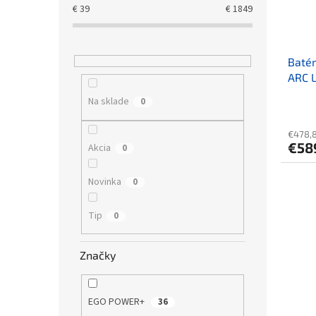
€
39
€
1849
Batér
ARC 
Na sklade
0
€478,
€58
Akcia
0
Novinka
0
Tip
0
Značky
EGO POWER+
36