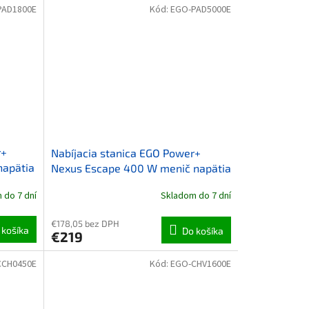
PAD1800E
Kód:
EGO-PAD5000E
r+
Nabíjacia stanica EGO Power+
napätia
Nexus Escape 400 W menič napätia
230 V-Zariadenie
 do 7 dní
Skladom do 7 dní
€178,05 bez DPH
 košíka
Do košíka
€219
CCH0450E
Kód:
EGO-CHV1600E