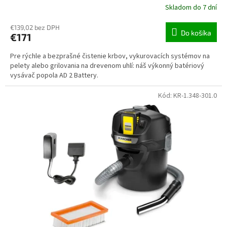
Skladom do 7 dní
€139,02 bez DPH
Do košíka
€171
Pre rýchle a bezprašné čistenie krbov, vykurovacích systémov na
pelety alebo grilovania na drevenom uhlí: náš výkonný batériový
vysávač popola AD 2 Battery.
Kód:
KR-1.348-301.0