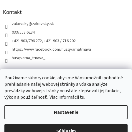
Kontakt
zakovsky
@
zakovsky.sk
033/553 6234
+421 903/796 272, +421 903 / 716 202
https://www.facebook.com/husqvarnatrnava
husqvarna_trnava_
Facebook
Používame súbory cookie, aby sme Vám umožnili pohodlné
prehliadanie našej webovej stránky a vďaka analýze
prevádzky webovej stránky neustále zlepšovali jej funkcie,
výkon a použiteľnosť.
Viac informácií
tu
.
Nastavenie
Vytvoril Shoptet
Súhlasím
Copyright 2026
ŽÁKOVSKÝ
. Všetky práva vyhradené.