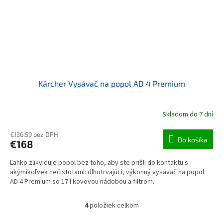
Kärcher Vysávač na popol AD 4 Premium
Skladom do 7 dní
€136,59 bez DPH
Do košíka
€168
Ľahko zlikviduje popol bez toho, aby ste prišli do kontaktu s
akýmikoľvek nečistotami: dlhotrvajúci, výkonný vysávač na popol
AD 4 Premium so 17 l kovovou nádobou a filtrom.
4
položiek celkom
Ovládacie prvky výpisu