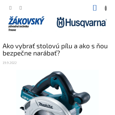
Prejsť na obsah
NÁKUP
Ako vybrať stolovú pílu a ako s ňou
bezpečne narábať?
19.9.2022