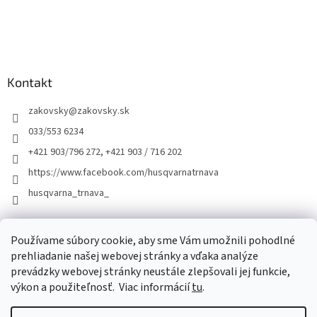
Kontakt
zakovsky
@
zakovsky.sk
033/553 6234
+421 903/796 272, +421 903 / 716 202
https://www.facebook.com/husqvarnatrnava
husqvarna_trnava_
Facebook
Používame súbory cookie, aby sme Vám umožnili pohodlné
prehliadanie našej webovej stránky a vďaka analýze
prevádzky webovej stránky neustále zlepšovali jej funkcie,
výkon a použiteľnosť.
Viac informácií
tu
.