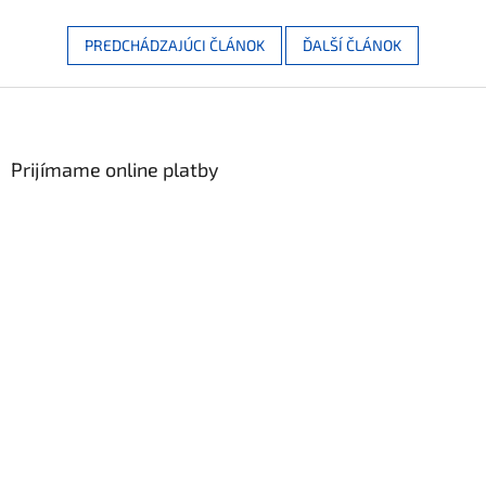
PREDCHÁDZAJÚCI ČLÁNOK
ĎALŠÍ ČLÁNOK
Zápätie
Prijímame online platby