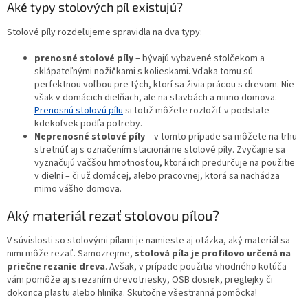
Aké typy stolových píl existujú?
Stolové píly rozdeľujeme spravidla na dva typy:
prenosné stolové píly
– bývajú vybavené stolčekom a
sklápateľnými nožičkami s kolieskami. Vďaka tomu sú
perfektnou voľbou pre tých, ktorí sa živia prácou s drevom. Nie
však v domácich dielňach, ale na stavbách a mimo domova.
Prenosnú stolovú pílu
si totiž môžete rozložiť v podstate
kdekoľvek podľa potreby.
Neprenosné stolové píly
– v tomto prípade sa môžete na trhu
stretnúť aj s označením stacionárne stolové píly. Zvyčajne sa
vyznačujú väčšou hmotnosťou, ktorá ich predurčuje na použitie
v dielni – či už domácej, alebo pracovnej, ktorá sa nachádza
mimo vášho domova.
Aký materiál rezať stolovou pílou?
V súvislosti so stolovými pílami je namieste aj otázka, aký materiál sa
nimi môže rezať. Samozrejme,
stolová píla je profilovo určená na
priečne rezanie dreva
. Avšak, v prípade použitia vhodného kotúča
vám pomôže aj s rezaním drevotriesky, OSB dosiek, preglejky či
dokonca plastu alebo hliníka. Skutočne všestranná pomôcka!