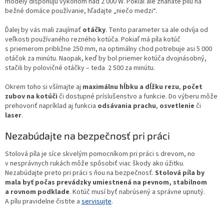
modely disponujú výkonom nad 2 000 W. Pokiaľ ale zháňate pílu na
bežné domáce používanie, hľadajte „niečo medzi“.
Ďalej by vás mali zaujímať
otáčky
. Tento parameter sa ale odvíja od
veľkosti používaného rezného kotúča. Pokiaľ má píla kotúč
s priemerom približne 250 mm, na optimálny chod potrebuje asi 5 000
otáčok za minútu. Naopak, keď by bol priemer kotúča dvojnásobný,
stačili by polovičné otáčky – teda 2 500 za minútu.
Okrem toho si všímajte aj
maximálnu hĺbku a dĺžku rezu
,
počet
zubov na kotúči
či dostupné príslušenstvo a funkcie. Do výberu môže
prehovoriť napríklad aj funkcia
odsávania prachu
,
osvetlenie
či
laser
.
Nezabúdajte na bezpečnosť pri práci
Stolová píla je síce skvelým pomocníkom pri práci s drevom, no
v nesprávnych rukách môže spôsobiť viac škody ako úžitku.
Nezabúdajte preto pri práci s ňou na bezpečnosť.
Stolová píla by
mala byť počas prevádzky umiestnená na pevnom, stabilnom
a rovnom podklade
. Kotúč musí byť nabrúsený a správne upnutý.
A pílu pravidelne čistite a
servisujte
.