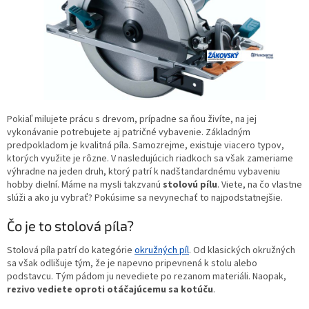
Pokiaľ milujete prácu s drevom, prípadne sa ňou živíte, na jej
vykonávanie potrebujete aj patričné vybavenie. Základným
predpokladom je kvalitná píla. Samozrejme, existuje viacero typov,
ktorých využite je rôzne. V nasledujúcich riadkoch sa však zameriame
výhradne na jeden druh, ktorý patrí k nadštandardnému vybaveniu
hobby dielní. Máme na mysli takzvanú
stolovú pílu
. Viete, na čo vlastne
slúži a ako ju vybrať? Pokúsime sa nevynechať to najpodstatnejšie.
Čo je to stolová píla?
Stolová píla patrí do kategórie
okružných píl
. Od klasických okružných
sa však odlišuje tým, že je napevno pripevnená k stolu alebo
podstavcu. Tým pádom ju nevediete po rezanom materiáli. Naopak,
rezivo vediete oproti otáčajúcemu sa kotúču
.