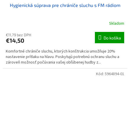
Hygienická súprava pre chrániče sluchu s FM rádiom
Skladom
€11,79 bez DPH
Do košíka
€14,50
Komfortné chrániče sluchu, ktorých konštrukcia umožňuje 20%
nastavenie prítlaku na hlavu. Poskytujú potrebnú ochranu sluchu a
zároveň možnosť počúvania vašej obľúbenej hudby z...
Kód:
5964894-01