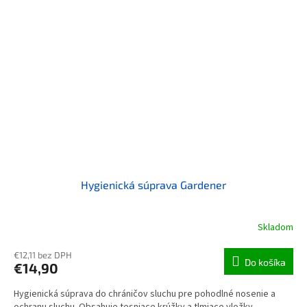
Hygienická súprava Gardener
Skladom
€12,11 bez DPH
Do košíka
€14,90
Hygienická súprava do chráničov sluchu pre pohodlné nosenie a
ochranu sluchu. Obsahuje tesniace krúžky a tlmiace vložky.