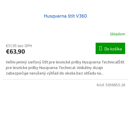
Husqvarna štít V360
Skladom
€51,95 bez DPH
Do košíka
€63,90
Veľmi jemný sieťový štít pre lesnické prilby Husqvarna TechnicalŠtít
pre lesnícke prilby Husqvarna Technical. Unikátny dizajn
zabezpečuje nerušený výhľad do okolia bez ohľadu na...
Kód:
5056653-26