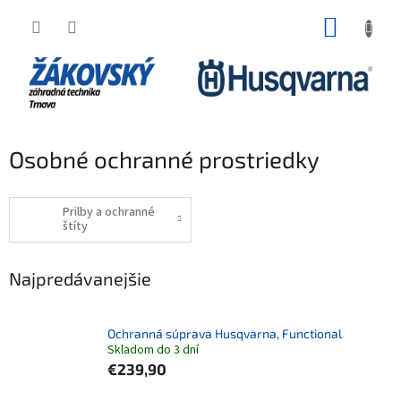
Prejsť na obsah
NÁKUP
Osobné ochranné prostriedky
Prilby a ochranné
štíty
Najpredávanejšie
Ochranná súprava Husqvarna, Functional
Skladom do 3 dní
€239,90