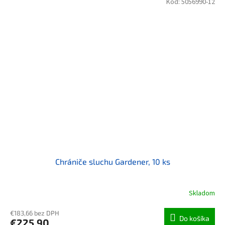
Kód:
5056990-12
Chrániče sluchu Gardener, 10 ks
Skladom
€183,66 bez DPH
Do košíka
€225,90