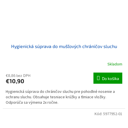
Hygienická súprava do mušľových chráničov sluchu
Skladom
€8,86 bez DPH
Do košíka
€10,90
Hygienická súprava do chráničov sluchu pre pohodlné nosenie a
ochranu sluchu. Obsahuje tesniace krúžky a tlmiace vložky.
Odporúča sa výmena 2x ročne.
Kód:
5977952-01