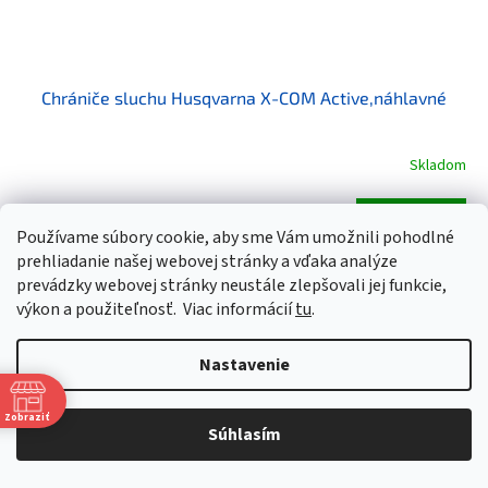
Chrániče sluchu Husqvarna X-COM Active,náhlavné
Skladom
€634,07 bez DPH
Do košíka
€779,90
Používame súbory cookie, aby sme Vám umožnili pohodlné
prehliadanie našej webovej stránky a vďaka analýze
Profesionálna ochrana sluchu s interkomomChrániče sluchu
prevádzky webovej stránky neustále zlepšovali jej funkcie,
Husqvarna X-COM Active chránia váš sluch a zároveň umožňujú
výkon a použiteľnosť.
Viac informácií
tu
.
spoľahlivý a krištáľovo čistý interkom. Táto robustná a...
Kód:
5369139-01
Nastavenie
Zobraziť
Súhlasím