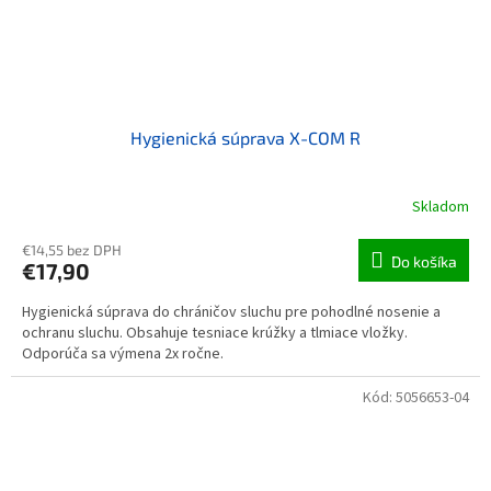
Hygienická súprava X-COM R
Skladom
€14,55 bez DPH
Do košíka
€17,90
Hygienická súprava do chráničov sluchu pre pohodlné nosenie a
ochranu sluchu. Obsahuje tesniace krúžky a tlmiace vložky.
Odporúča sa výmena 2x ročne.
Kód:
5056653-04