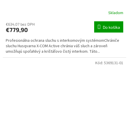
Skladom
€634,07 bez DPH
Do košíka
€779,90
Profesionálna ochrana sluchu s interkomovým systémomChrániče
sluchu Husqvarna X-COM Active chránia váš sluch a zároveň
umožňujú spoľahlivý a krištáľovo čistý interkom. Táto...
Kód:
5369131-01