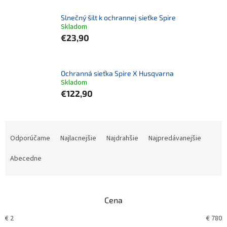
Slnečný šilt k ochrannej sieťke Spire
Skladom
€23,90
Ochranná sieťka Spire X Husqvarna
Skladom
€122,90
Radenie produktov
Odporúčame
Najlacnejšie
Najdrahšie
Najpredávanejšie
Abecedne
Cena
€
2
€
780