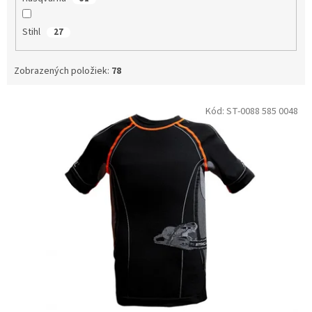
Stihl
27
Zobrazených položiek:
78
Výpis produktov
Kód:
ST-0088 585 0048