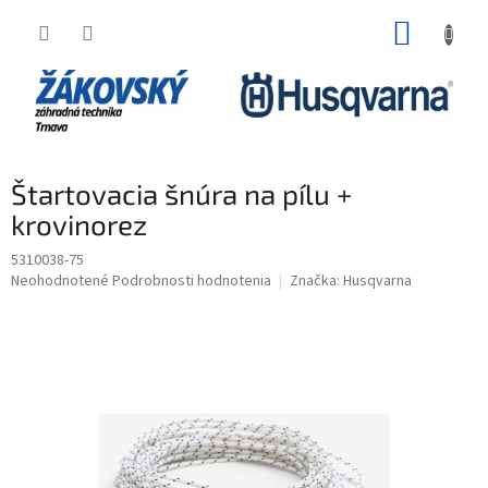
Prejsť na obsah
NÁKUP
Štartovacia šnúra na pílu +
krovinorez
5310038-75
Priemerné hodnotenie produktu je 0,0 z 5 hviezdičiek.
Neohodnotené
Podrobnosti hodnotenia
Značka:
Husqvarna