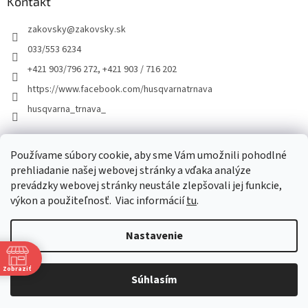
Kontakt
zakovsky
@
zakovsky.sk
033/553 6234
+421 903/796 272, +421 903 / 716 202
https://www.facebook.com/husqvarnatrnava
husqvarna_trnava_
Facebook
Používame súbory cookie, aby sme Vám umožnili pohodlné
prehliadanie našej webovej stránky a vďaka analýze
prevádzky webovej stránky neustále zlepšovali jej funkcie,
výkon a použiteľnosť.
Viac informácií
tu
.
Nastavenie
Vytvoril Shoptet
Zobraziť
Súhlasím
Copyright 2026
ŽÁKOVSKÝ
. Všetky práva vyhradené.