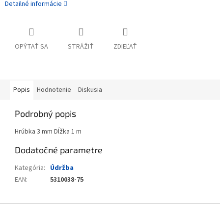
Detailné informácie
OPÝTAŤ SA
STRÁŽIŤ
ZDIEĽAŤ
Popis
Hodnotenie
Diskusia
Podrobný popis
Hrúbka 3 mm Dĺžka 1 m
Dodatočné parametre
Kategória
:
Údržba
EAN
:
5310038-75
Zápätie