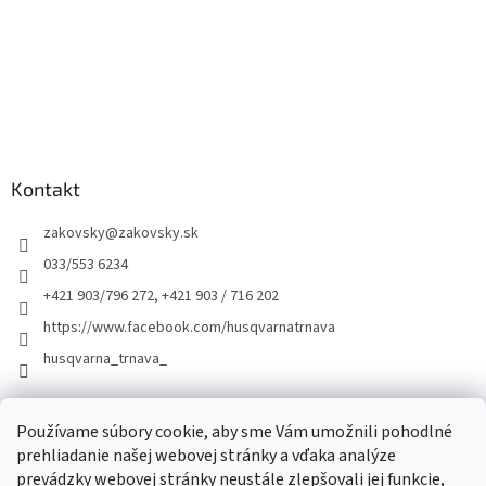
Kontakt
zakovsky
@
zakovsky.sk
033/553 6234
+421 903/796 272, +421 903 / 716 202
https://www.facebook.com/husqvarnatrnava
husqvarna_trnava_
Facebook
Používame súbory cookie, aby sme Vám umožnili pohodlné
prehliadanie našej webovej stránky a vďaka analýze
prevádzky webovej stránky neustále zlepšovali jej funkcie,