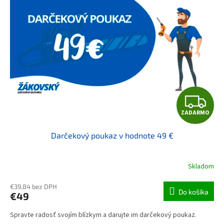
Z
ZADARMO
Darčekový poukaz v hodnote 49 €
Skladom
€39,84 bez DPH
Do košíka
€49
Spravte radosť svojím blízkym a darujte im darčekový poukaz.