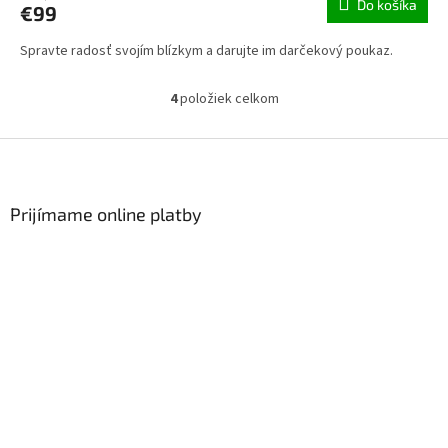
Do košíka
€99
Spravte radosť svojím blízkym a darujte im darčekový poukaz.
4
položiek celkom
Ovládacie prvky výpisu
Zápätie
Prijímame online platby