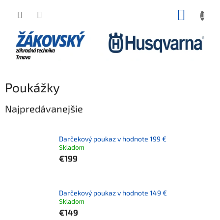
Prejsť na obsah
NÁKUP
Poukážky
Najpredávanejšie
Darčekový poukaz v hodnote 199 €
Skladom
€199
Darčekový poukaz v hodnote 149 €
Skladom
€149