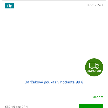
Kód:
21523
Tip
Z
ZADARMO
Darčekový poukaz v hodnote 99 €
Skladom
€80,49 bez DPH