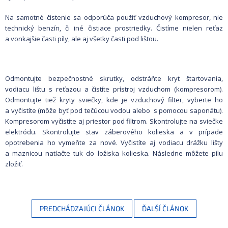
Na samotné čistenie sa odporúča použiť vzduchový kompresor, nie
technický benzín, či iné čistiace prostriedky. Čistíme nielen reťaz
a vonkajšie časti píly, ale aj všetky časti pod lištou.
Odmontujte bezpečnostné skrutky, odstráňte kryt štartovania,
vodiacu lištu s reťazou a čistíte prístroj vzduchom (kompresorom).
Odmontujte tiež kryty sviečky, kde je vzduchový filter, vyberte ho
a vyčistíte (môže byť pod tečúcou vodou alebo s pomocou saponátu).
Kompresorom vyčistíte aj priestor pod filtrom. Skontrolujte na sviečke
elektródu. Skontrolujte stav záberového kolieska a v prípade
opotrebenia ho vymeňte za nové. Vyčistíte aj vodiacu drážku lišty
a maznicou natlačte tuk do ložiska kolieska. Následne môžete pílu
zložiť.
PREDCHÁDZAJÚCI ČLÁNOK
ĎALŠÍ ČLÁNOK