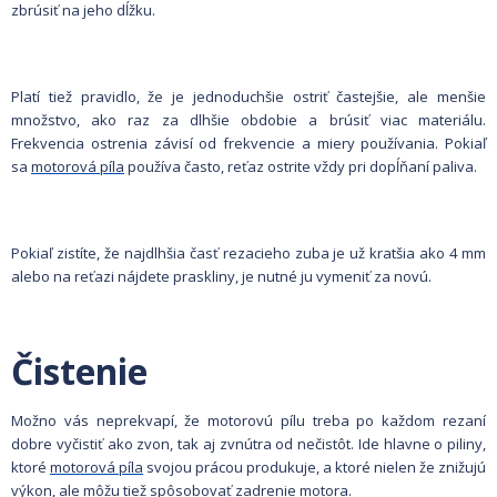
zbrúsiť na jeho dĺžku.
Platí tiež pravidlo, že je jednoduchšie ostriť častejšie, ale menšie
množstvo, ako raz za dlhšie obdobie a brúsiť viac materiálu.
Frekvencia ostrenia závisí od frekvencie a miery používania. Pokiaľ
sa
motorová píla
používa často, reťaz ostrite vždy pri dopĺňaní paliva.
Pokiaľ zistíte, že najdlhšia časť rezacieho zuba je už kratšia ako 4 mm
alebo na reťazi nájdete praskliny, je nutné ju vymeniť za novú.
Čistenie
Možno vás neprekvapí, že motorovú pílu treba po každom rezaní
dobre vyčistiť ako zvon, tak aj zvnútra od nečistôt. Ide hlavne o piliny,
ktoré
motorová píla
svojou prácou produkuje, a ktoré nielen že znižujú
výkon, ale môžu tiež spôsobovať zadrenie motora.