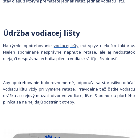
stav oleja, s ktorým premažete jednak reťaz, jednak vodiacu lištu.
Údržba vodiacej lišty
Na rýchle opotrebovanie
vodiacej lišty
má vplyv niekoľko faktorov.
Nielen spomínané nesprávne napnutie reťaze, ale aj nedostatok
oleja, či nesprávna technika pílenia vedia skrátiť jej životnosť.
Aby opotrebovanie bolo rovnomerné, odporúča sa starostlivo otáčať
vodiacu lištu vždy pri výmene reťaze. Pravidelne tiež čistíte vodiacu
drážku a olejový mazací otvor vo vodiacej lište. S pomocou plochého
pilníka sa na nej dajú odstrániť otrepy.