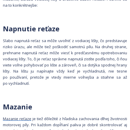
na to konkrétnejšie:
Napnutie reťaze
Slabo napnutá reťaz sa môže uvoľniť z vodiacej lišty, čo predstavuje
riziko úrazu, ale môže tiež poškodiť samotnú pílu. Na druhej strane,
prehnane napnutá reťaz môže viesť k predčasnému opotrebovaniu
vodiacej lišty. To, či je reťaz správne napnutá zistíte podľa toho, či ňou
viete voľne pohybovať po lište a zároveň, či sa dotýka spodnej hrany
lišty. Na lištu ju napínajte vždy keď je vychladnutá, nie tesne
po používaní, pretože je vtedy mierne voľnejšia a stiahne sa až
po vychladnutí.
Mazanie
Mazanie reťaze
je tiež dôležité z hľadiska zachovania dlhej životnosti
motorovej píly. Pri každom dopĺňaní paliva je dobré skontrolovať aj