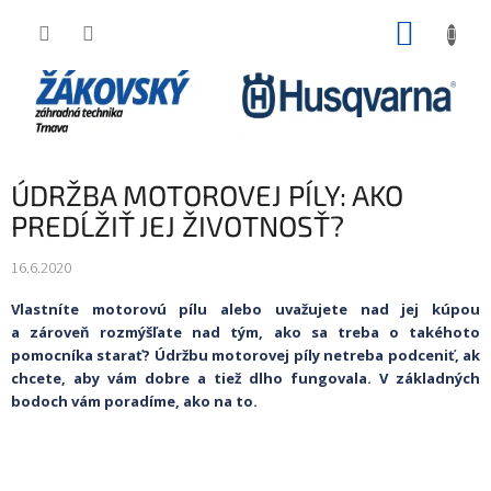
Prejsť na obsah
NÁKUP
ÚDRŽBA MOTOROVEJ PÍLY: AKO
PREDĹŽIŤ JEJ ŽIVOTNOSŤ?
16.6.2020
Vlastníte motorovú pílu alebo uvažujete nad jej kúpou
a zároveň rozmýšľate nad tým, ako sa treba o takéhoto
pomocníka starať? Údržbu motorovej píly netreba podceniť, ak
chcete, aby vám dobre a tiež dlho fungovala. V základných
bodoch vám poradíme, ako na to.