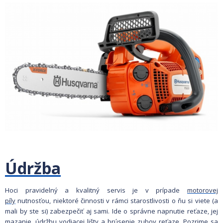
Údržba
Hoci pravidelný a kvalitný servis je v prípade
motorovej
píly
nutnosťou, niektoré činnosti v rámci starostlivosti o ňu si viete (a
mali by ste si) zabezpečiť aj sami. Ide o správne napnutie reťaze, jej
mazanie, údržbu vodiacej lišty a brúsenie zubov reťaze. Pozrime sa