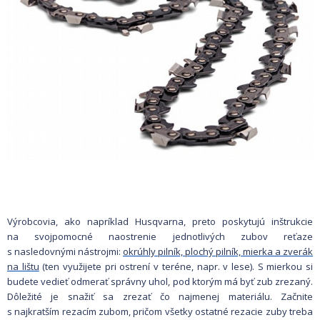
Výrobcovia, ako napríklad Husqvarna, preto poskytujú inštrukcie
na svojpomocné naostrenie jednotlivých zubov reťaze
s nasledovnými nástrojmi:
okrúhly pilník, plochý pilník, mierka a zverák
na lištu
(ten využijete pri ostrení v teréne, napr. v lese). S mierkou si
budete vedieť odmerať správny uhol, pod ktorým má byť zub zrezaný.
Dôležité je snažiť sa zrezať čo najmenej materiálu. Začnite
s najkratším rezacím zubom, pričom všetky ostatné rezacie zuby treba