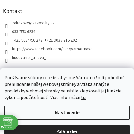
Kontakt
zakovsky
@
zakovsky.sk
033/553 6234
+421 903/796 272, +421 903 / 716 202
https://www.facebook.com/husqvarnatrnava
husqvarna_trnava_
Facebook
Používame súbory cookie, aby sme Vám umožnili pohodlné
prehliadanie našej webovej stránky a vďaka analýze
prevádzky webovej stránky neustále zlepšovali jej funkcie,
výkon a použiteľnosť.
Viac informácií
tu
.
Nastavenie
Vytvoril Shoptet
Zobraziť
Súhlasím
Copyright 2026
ŽÁKOVSKÝ
. Všetky práva vyhradené.