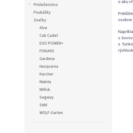
o aku vŕ
Príslušenstvo
Poukážky
Priblíž
osobne 
Značky
Alve
Naprík
Cub Cadet
s kovov
EGO POWER+
s funkc
rýchlos
FISKARS
Gardena
Husqvarna
Karcher
Makita
Nilfisk
Segway
Stihl
WOLF-Garten