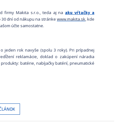
 firmy Makita s.r.o., teda aj na
aku vŕtačky a
 30 dní od nákupu na stránke
www.makita.sk
, kde
 vašom účte samostatne.
y o jeden rok navyše (spolu 3 roky). Pri prípadnej
redĺžení reklamácie, doklad o zakúpení náradia
produkty: batérie, nabíjačky batérií, pneumatické
 ČLÁNOK