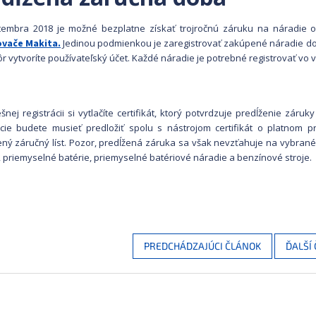
embra 2018 je možné bezplatne získať trojročnú záruku na náradie od
ovače Makita.
Jedinou podmienkou je zaregistrovať zakúpené náradie do
ôr vytvoríte používateľský účet. Každé náradie je potrebné registrovať vo
nej registrácii si vytlačíte certifikát, ktorý potvrdzuje predĺženie záruk
cie budete musieť predložiť spolu s nástrojom certifikát o platnom p
ný záručný líst. Pozor, predĺžená záruka sa však nevzťahuje na vybrané 
 priemyselné batérie, priemyselné batériové náradie a benzínové stroje.
PREDCHÁDZAJÚCI ČLÁNOK
ĎALŠÍ