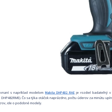
ovnaní s napríklad modelom
Makita DHP482 RAE
je rozdiel badateľný v
a DHP482RME). Čo sa týka otáčok naprázdno, počtu úderov za minútu upín
rov, ide o podobné modely.