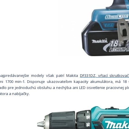
ajpredávanejšie modely však patrí
Makita
DF331DZ, vŕtací skrutkov
ni 1700 min-1. Disponuje ukazovateľom kapacity akumulátora, má 18
adlo pre jednoduchú obsluhu a nechýba ani LED osvetlenie pracovnej pl
tora a nabíjačky.