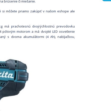
 na brúsenie či miešanie.
ré si môžete priamo zakúpiť v našom eshope ale
5kg má prachotesnú dvojrýchlostnú prevodovku
4 pólovým motorom a má dvojité LED osvetlenie
vaný s dvoma akumulátormi (4 Ah), nabíjačkou,