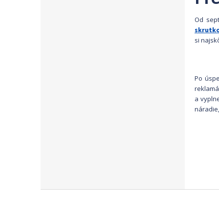
Od sept
skrutk
si najsk
Po úspeš
reklamá
a vyplne
náradie,
Zápätie