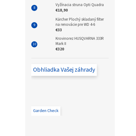
Vyžínacia struna Opti Quadra
€18,90
Kärcher Plochý skladaný filter
na renovácie pre WD 4-6
€33
Krovinorez HUSQVARNA 333R
Mark II
€320
Obhliadka Vašej záhrady
Garden Check