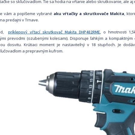
tačke so skľučovadlom. Tie sa hodia na vŕtanie alebo skrutkovanie, ale aj
ime vám a popíšeme vybrané
aku vŕtačky a skrutkovače Makita
, kto
na predajni v Trnave.
lad,
príklepový vŕtací skrutkovač Makita DHP482RME
,
o
h
motnosti 1,
ými prevodmi (ozubenými kolesami). Disponuje ľahkým a kompaktným 
iou dosvitu. Krútiaci moment je nastaviteľný v 18 stupňoch. Je dodá
kľučovadlom a prepravným kufrom.