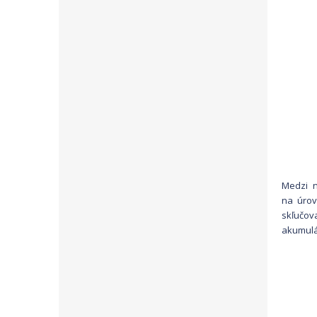
Medzi n
na úrov
skľučov
akumulá