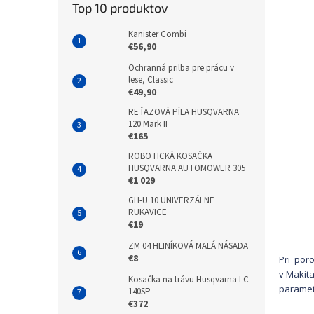
Top 10 produktov
Kanister Combi
€56,90
Ochranná prilba pre prácu v
lese, Classic
€49,90
REŤAZOVÁ PÍLA HUSQVARNA
120 Mark II
€165
ROBOTICKÁ KOSAČKA
HUSQVARNA AUTOMOWER 305
€1 029
GH-U 10 UNIVERZÁLNE
RUKAVICE
€19
ZM 04 HLINÍKOVÁ MALÁ NÁSADA
€8
Pri por
v Makit
Kosačka na trávu Husqvarna LC
paramet
140SP
€372