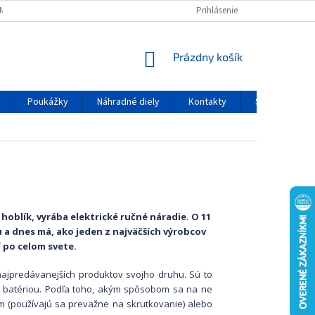
MIENKY OCHRANY OSOBNÝCH ÚDAJOV
Prihlásenie
NÁKUPNÝ KOŠÍK
Prázdny košík
Poukážky
Náhradné diely
Kontakty
Servis
hoblík, vyrába elektrické ručné náradie. O 11
u a dnes má, ako jeden z najväčších výrobcov
 po celom svete.
najpredávanejších produktov svojho druhu. Sú to
- batériou. Podľa toho, akým spôsobom sa na ne
m (používajú sa prevažne na skrutkovanie) alebo