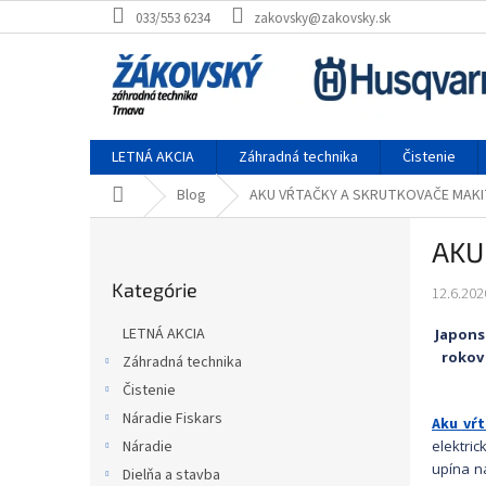
Prejsť na obsah
033/553 6234
zakovsky@zakovsky.sk
LETNÁ AKCIA
Záhradná technika
Čistenie
Domov
Blog
AKU VŔTAČKY A SKRUTKOVAČE MAKI
Bočný panel
AKU
Preskočiť kategórie
Kategórie
12.6.202
LETNÁ AKCIA
Japonsk
rokov 
Záhradná technika
Čistenie
Náradie Fiskars
Aku vŕ
elektri
Náradie
upína n
Dielňa a stavba