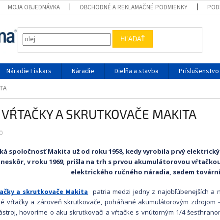
MOJA OBJEDNÁVKA
OBCHODNÉ A REKLAMAČNÉ PODMIENKY
POD
HĽADAŤ
Náradie Fiskars
Náradie
Dielňa a stavba
Príslušenstvo
TA
 VŔTAČKY A SKRUTKOVAČE MAKITA
0
á spoločnosť Makita už od roku 1958, kedy vyrobila prvý elektrický 
neskôr, v roku 1969, prišla na trh s prvou akumulátorovou vŕtačko
elektrického ručného náradia, sedem tovární
tačky a skrutkovače Makita
patria medzi jedny z najobľúbenejších a 
cké vŕtačky a zároveň skrutkovače, poháňané akumulátorovým zdrojom 
ástroj, hovoríme o aku skrutkovači a vŕtačke s vnútorným 1/4 šesťhrano