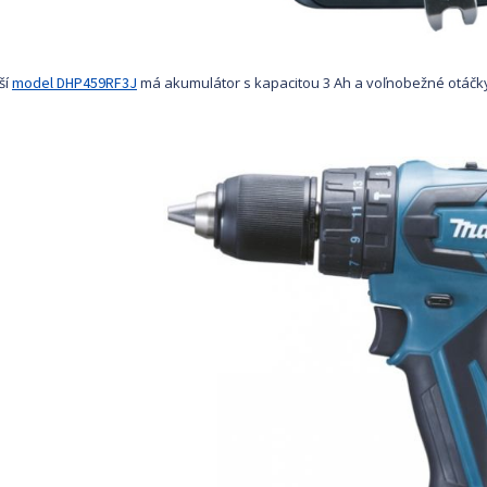
ší
model DHP459RF3J
má akumulátor s kapacitou 3 Ah a voľnobežné otáčky