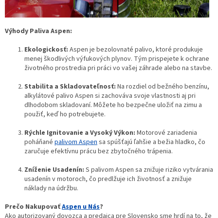
Výhody Paliva Aspen:
Ekologickosť:
Aspen je bezolovnaté palivo, ktoré produkuje
menej škodlivých výfukových plynov. Tým prispejete k ochrane
životného prostredia pri práci vo vašej záhrade alebo na stavbe.
Stabilita a Skladovateľnosť:
Na rozdiel od bežného benzínu,
alkylátové palivo Aspen si zachováva svoje vlastnosti aj pri
dlhodobom skladovaní. Môžete ho bezpečne uložiť na zimu a
použiť, keď ho potrebujete.
Rýchle Ignitovanie a Vysoký Výkon:
Motorové zariadenia
poháňané
palivom Aspen
sa spúšťajú ľahšie a bežia hladko, čo
zaručuje efektívnu prácu bez zbytočného trápenia.
Zníženie Usadenín:
S palivom Aspen sa znižuje riziko vytvárania
usadenín v motoroch, čo predlžuje ich životnosť a znižuje
náklady na údržbu.
Prečo Nakupovať
Aspen u Nás
?
Ako autorizovaný dovozca a predajca pre Slovensko sme hrdí na to, že