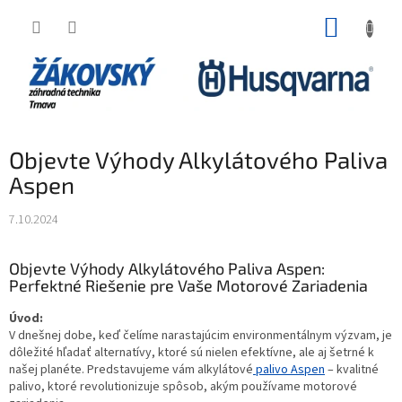
Prejsť na obsah
NÁKUP
Objevte Výhody Alkylátového Paliva
Aspen
7.10.2024
Objevte Výhody Alkylátového Paliva Aspen:
Perfektné Riešenie pre Vaše Motorové Zariadenia
Úvod:
V dnešnej dobe, keď čelíme narastajúcim environmentálnym výzvam, je
dôležité hľadať alternatívy, ktoré sú nielen efektívne, ale aj šetrné k
našej planéte. Predstavujeme vám alkylátové
palivo Aspen
– kvalitné
palivo, ktoré revolutionizuje spôsob, akým používame motorové