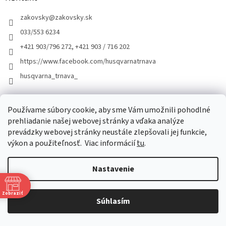
zakovsky
@
zakovsky.sk
033/553 6234
+421 903/796 272, +421 903 / 716 202
https://www.facebook.com/husqvarnatrnava
husqvarna_trnava_
Facebook
Používame súbory cookie, aby sme Vám umožnili pohodlné
prehliadanie našej webovej stránky a vďaka analýze
prevádzky webovej stránky neustále zlepšovali jej funkcie,
výkon a použiteľnosť.
Viac informácií
tu
.
Nastavenie
Vytvoril Shoptet
Zobraziť
Súhlasím
Copyright 2026
ŽÁKOVSKÝ
. Všetky práva vyhradené.