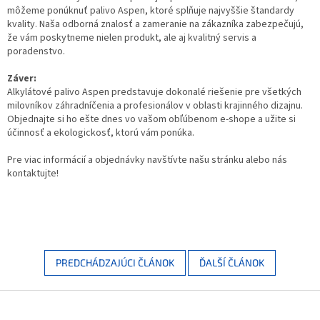
môžeme ponúknuť palivo Aspen, ktoré splňuje najvyššie štandardy
kvality. Naša odborná znalosť a zameranie na zákazníka zabezpečujú,
že vám poskytneme nielen produkt, ale aj kvalitný servis a
poradenstvo.
Záver:
Alkylátové palivo Aspen predstavuje dokonalé riešenie pre všetkých
milovníkov záhradníčenia a profesionálov v oblasti krajinného dizajnu.
Objednajte si ho ešte dnes vo vašom obľúbenom e-shope a užite si
účinnosť a ekologickosť, ktorú vám ponúka.
Pre viac informácií a objednávky navštívte našu stránku alebo nás
kontaktujte!
PREDCHÁDZAJÚCI ČLÁNOK
ĎALŠÍ ČLÁNOK
Zápätie