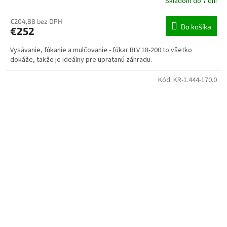
Skladom do 7 dní
€204,88 bez DPH
Do košíka
€252
Vysávanie, fúkanie a mulčovanie - fúkar BLV 18-200 to všetko
dokáže, takže je ideálny pre upratanú záhradu.
Kód:
KR-1.444-170.0