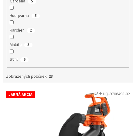
Gardena
5
Husqvarna
5
Karcher
2
Makita
3
Stihl
6
Zobrazených položiek:
23
Výpis produktov
Kód:
HQ-9706498-02
JARNÁ AKCIA