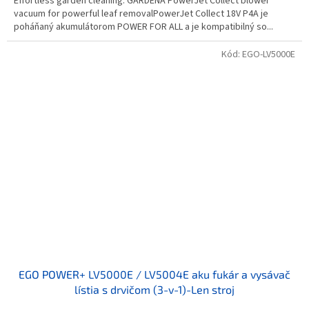
Effortless garden cleaning: GARDENA PowerJet Collect blower
vacuum for powerful leaf removalPowerJet Collect 18V P4A je
poháňaný akumulátorom POWER FOR ALL a je kompatibilný so...
Kód:
EGO-LV5000E
EGO POWER+ LV5000E / LV5004E aku fukár a vysávač
lístia s drvičom (3-v-1)-Len stroj