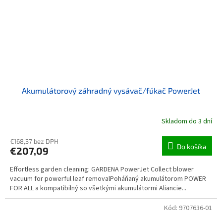
Akumulátorový záhradný vysávač/fúkač PowerJet
Skladom do 3 dní
€168,37 bez DPH
Do košíka
€207,09
Effortless garden cleaning: GARDENA PowerJet Collect blower
vacuum for powerful leaf removalPoháňaný akumulátorom POWER
FOR ALL a kompatibilný so všetkými akumulátormi Aliancie...
Kód:
9707636-01