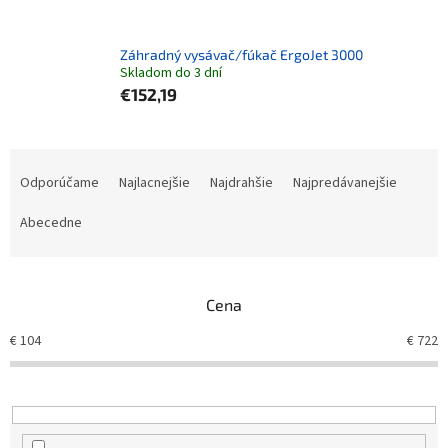
Záhradný vysávač/fúkač ErgoJet 3000
Skladom do 3 dní
€152,19
Radenie produktov
Odporúčame
Najlacnejšie
Najdrahšie
Najpredávanejšie
Abecedne
Cena
€
104
€
722