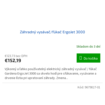
Záhradný vysávač/fúkač ErgoJet 3000
Skladom do 3 dní
€123,73 bez DPH
Do košíka
€152,19
Výkonný a ľahko používatelný elektrický záhradný vysávač / fúkač
Gardena ErgoJet 3000 sa skvelo hodí pre sfúkavanie, vysávanie a
drvenie lístia pri upratovaní záhrady. Zmena...
Kód:
9679827-01