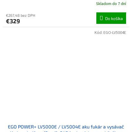
Skladom do 7 dní
€267,48 bez DPH
Do košíka
€329
Kód:
EGO-LV5004E
EGO POWER+ LV5000E / LV5004E aku fukár a vysávač