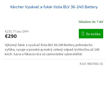
Kärcher Vysávač a fukár lístia BLV 36-240 Battery
Skladom do 7 dní
€235,77 bez DPH
Do košíka
€290
Výkonný fukár a vysávač lístia BLV 36-240 Battery jednoducho
vyfúka, vysaje a poseká aj mokrý zelený odpad rýchlosťou až 240
km/h. Sacia a fúkacia rúra sú samostatne vyberateľné.
Kód:
9667861-01