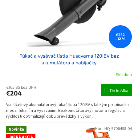
€232
–12 %
Fúkač a vysávač lístia Husqvarna 120iBV bez
akumulátora a nabíjačky
Skladom
€165,85 bez DPH
Do košíka
€204
Viacúčelový akumulátorový fúkač lístia 120iBV s ľahkým prepínaním
medzi fúkaním a vysávaním. Bezkomutátorový motor a regulácia
rýchlosti optimalizujú dobu prevádzky a výkon,...
Kód:
HQ-9706498-04
Novinka
JARNÁ AKCIA