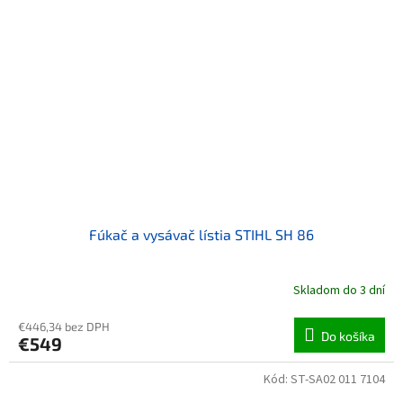
Fúkač a vysávač lístia STIHL SH 86
Skladom do 3 dní
€446,34 bez DPH
Do košíka
€549
Kód:
ST-SA02 011 7104