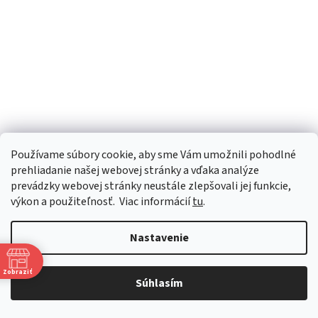
Používame súbory cookie, aby sme Vám umožnili pohodlné
Kontakt
prehliadanie našej webovej stránky a vďaka analýze
prevádzky webovej stránky neustále zlepšovali jej funkcie,
zakovsky
@
zakovsky.sk
výkon a použiteľnosť.
Viac informácií
tu
.
033/553 6234
+421 903/796 272, +421 903 / 716 202
Nastavenie
https://www.facebook.com/husqvarnatrnava
husqvarna_trnava_
Zobraziť
Súhlasím
Facebook