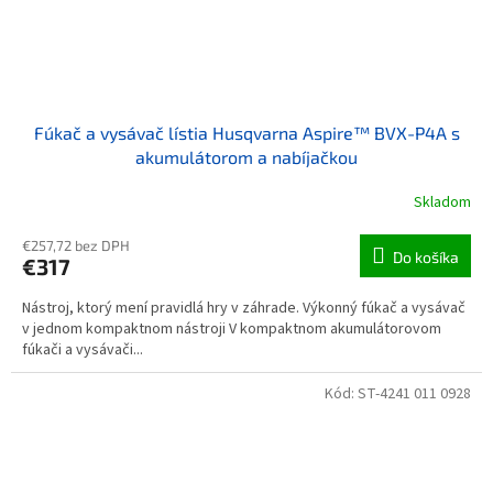
Fúkač a vysávač lístia Husqvarna Aspire™ BVX-P4A s
akumulátorom a nabíjačkou
Skladom
€257,72 bez DPH
Do košíka
€317
Nástroj, ktorý mení pravidlá hry v záhrade. Výkonný fúkač a vysávač
v jednom kompaktnom nástroji V kompaktnom akumulátorovom
fúkači a vysávači...
Kód:
ST-4241 011 0928