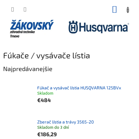
Prejsť na obsah
NÁKUP
Fúkače / vysávače lístia
Najpredávanejšie
Fúkač a vysávač lístia HUSQVARNA 125BVx
Skladom
€484
Zberač lístia a trávy 3565-20
Skladom do 3 dní
€186,29