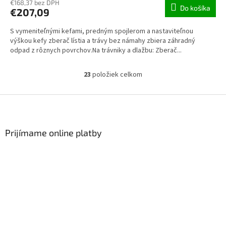
€168,37 bez DPH
Do košíka
€207,09
S vymeniteľnými kefami, predným spojlerom a nastaviteľnou
výškou kefy zberač lístia a trávy bez námahy zbiera záhradný
odpad z rôznych povrchov.Na trávniky a dlažbu: Zberač...
23
položiek celkom
Ovládacie prvky výpisu
Zápätie
Prijímame online platby