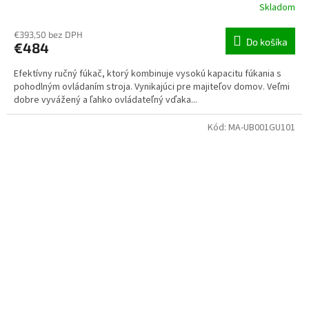
Skladom
€393,50 bez DPH
Do košíka
€484
Efektívny ručný fúkač, ktorý kombinuje vysokú kapacitu fúkania s
pohodlným ovládaním stroja. Vynikajúci pre majiteľov domov. Veľmi
dobre vyvážený a ľahko ovládateľný vďaka...
Kód:
MA-UB001GU101