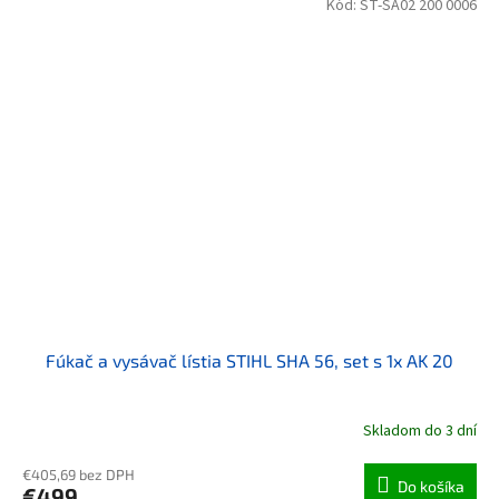
Kód:
ST-SA02 200 0006
Fúkač a vysávač lístia STIHL SHA 56, set s 1x AK 20
Skladom do 3 dní
€405,69 bez DPH
Do košíka
€499