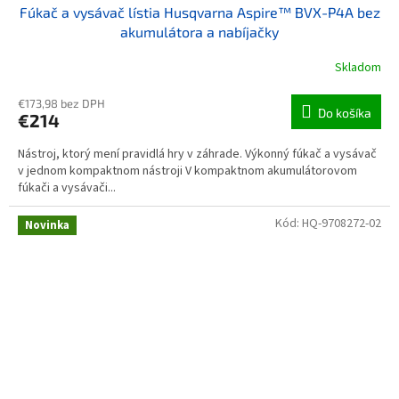
Fúkač a vysávač lístia Husqvarna Aspire™ BVX-P4A bez
akumulátora a nabíjačky
Skladom
€173,98 bez DPH
Do košíka
€214
Nástroj, ktorý mení pravidlá hry v záhrade. Výkonný fúkač a vysávač
v jednom kompaktnom nástroji V kompaktnom akumulátorovom
fúkači a vysávači...
Kód:
HQ-9708272-02
Novinka