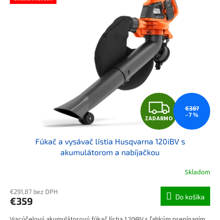
ZAD
€387
–7 %
ZADARMO
Fúkač a vysávač lístia Husqvarna 120iBV s
akumulátorom a nabíjačkou
Skladom
€291,87 bez DPH
Do košíka
€359
Viacúčelový akumulátorový fúkač lístia 120iBV s ľahkým prepínaním