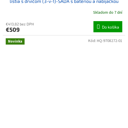
lístia s drvičom (3-v-1)-SADA s batériou a nabíjačkou
Skladom do 7 dní
€413,82 bez DPH
Do košíka
€509
Kód:
HQ-9708272-01
Novinka