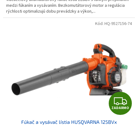
medzi fúkaním a vysávaním. Bezkomutátorový motor a regulácia
rýchlosti optimalizujú dobu prevádzky a výkon,...
Kód:
HQ-9527156-74
Z
ZADARMO
Fúkač a vysávač lístia HUSQVARNA 125BVx