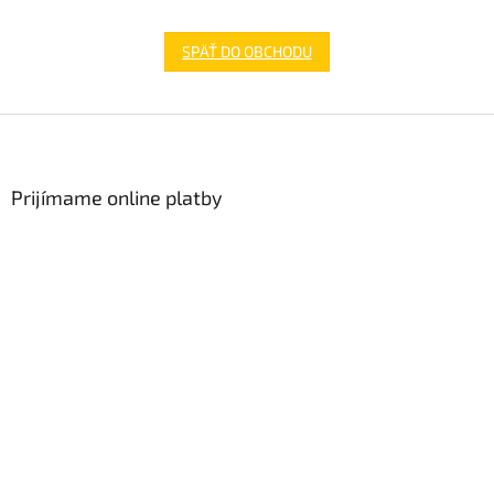
SPÄŤ DO OBCHODU
Zápätie
Prijímame online platby