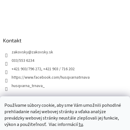
Kontakt
zakovsky
@
zakovsky.sk
033/553 6234
+421 903/796 272, +421 903 / 716 202
https://www.facebook.com/husqvarnatrnava
husqvarna_trnava_
Facebook
Používame súbory cookie, aby sme Vám umožnili pohodlné
prehliadanie našej webovej stránky a vďaka analýze
prevádzky webovej stránky neustále zlepšovali jej funkcie,
výkon a použiteľnosť.
Viac informácií
tu
.