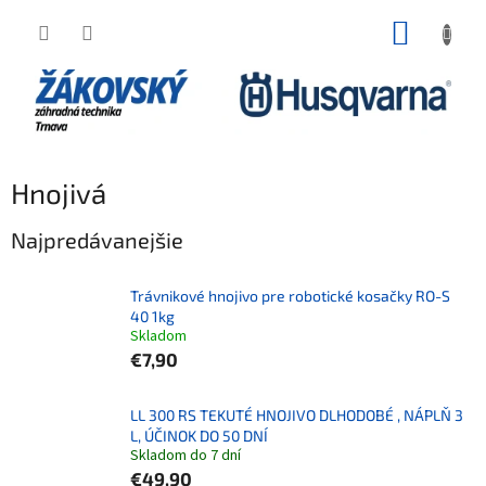
Prejsť na obsah
NÁKUP
Hnojivá
Najpredávanejšie
Trávnikové hnojivo pre robotické kosačky RO-S
40 1kg
Skladom
€7,90
LL 300 RS TEKUTÉ HNOJIVO DLHODOBÉ , NÁPLŇ 3
L, ÚČINOK DO 50 DNÍ
Skladom do 7 dní
€49,90