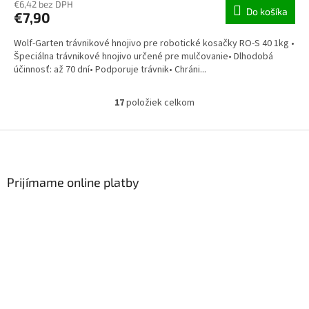
€6,42 bez DPH
Do košíka
€7,90
Wolf-Garten trávnikové hnojivo pre robotické kosačky RO-S 40 1kg •
Špeciálna trávnikové hnojivo určené pre mulčovanie• Dlhodobá
účinnosť: až 70 dní• Podporuje trávnik• Chráni...
17
položiek celkom
Ovládacie prvky výpisu
Zápätie
Prijímame online platby