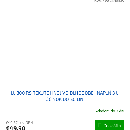
Kód:
WG-3845830
LL 300 RS TEKUTÉ HNOJIVO DLHODOBÉ , NÁPLŇ 3 L,
ÚČINOK DO 50 DNÍ
Skladom do 7 dní
€40,57 bez DPH
Do košíka
€49,90