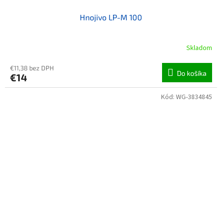
Hnojivo LP-M 100
Skladom
€11,38 bez DPH
Do košíka
€14
Kód:
WG-3834845