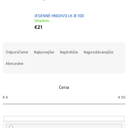
JESENNÉ HNOJIVO LK-B 100
Skladom
€21
Radenie produktov
Odporúčame
Najlacnejšie
Najdrahšie
Najpredávanejšie
Abecedne
Cena
€
6
€
50