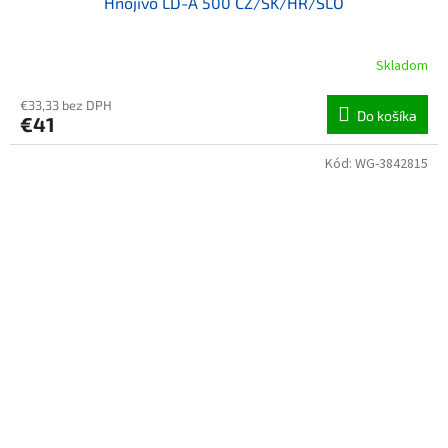
Hnojivo LD-A 500 CZ/SK/HR/SLO
Skladom
€33,33 bez DPH
Do košíka
€41
Kód:
WG-3842815