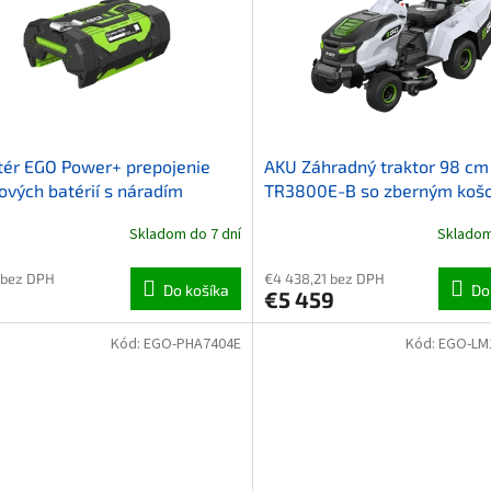
ér EGO Power+ prepojenie
AKU Záhradný traktor 98 cm
ových batérií s náradím
TR3800E-B so zberným koš
cene je: traktor; rýchlonabíj
Skladom do 7 dní
Skladom
1600W; mulčovací klin AMP
4ks 10Ah batérií
 bez DPH
€4 438,21 bez DPH
Do košíka
Do
€5 459
Kód:
EGO-PHA7404E
Kód:
EGO-LM