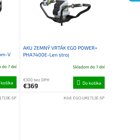
AKU ZEMNÝ VRTÁK EGO POWER+
om-V
PHA7400E-Len stroj
ačka
 do 7 dní
Skladom do 7 dní
3800T,
€300 bez DPH
 košíka
Do košíka
€369
1710E-SP
Kód:
EGO-LM1712E-SP