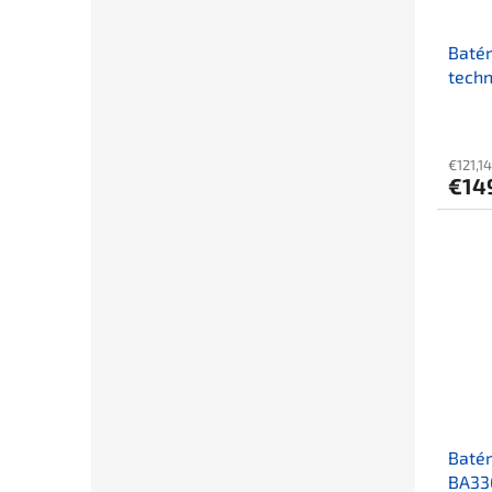
Batér
techn
€121,1
€14
Batér
BA33