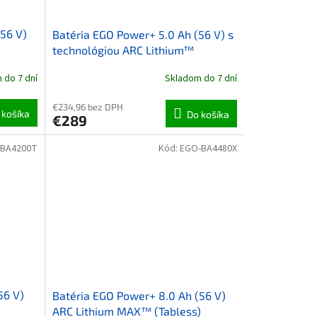
56 V)
Batéria EGO Power+ 5.0 Ah (56 V) s
technológiou ARC Lithium™
 do 7 dní
Skladom do 7 dní
€234,96 bez DPH
 košíka
Do košíka
€289
-BA4200T
Kód:
EGO-BA4480X
56 V)
Batéria EGO Power+ 8.0 Ah (56 V)
ARC Lithium MAX™ (Tabless)