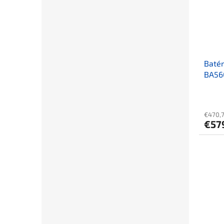
Batér
BA560
(560
€470,
€57