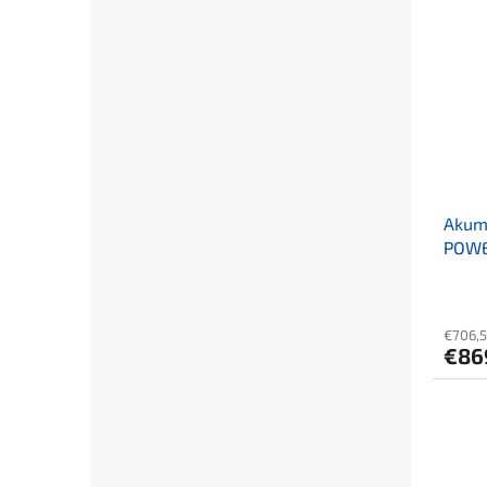
Akum
POWE
stroj
€706,
€86