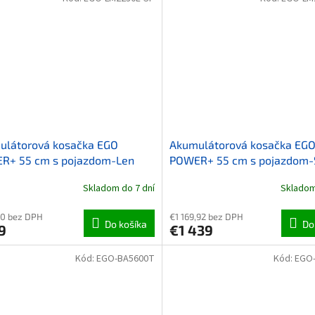
ulátorová kosačka EGO
Akumulátorová kosačka EG
R+ 55 cm s pojazdom-Len
POWER+ 55 cm s pojazdom-
batériou a nabíjačkou
Skladom do 7 dní
Skladom
50 bez DPH
€1 169,92 bez DPH
Do košíka
Do
9
€1 439
Kód:
EGO-BA5600T
Kód:
EGO