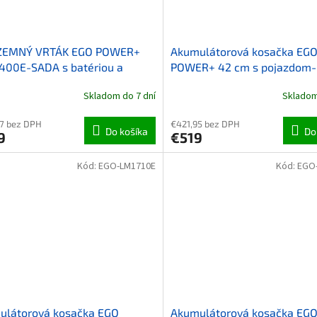
ZEMNÝ VRTÁK EGO POWER+
Akumulátorová kosačka EG
400E-SADA s batériou a
POWER+ 42 cm s pojazdom-
ačkou
stroj
Skladom do 7 dní
Skladom
7 bez DPH
€421,95 bez DPH
Do košíka
Do
9
€519
Kód:
EGO-LM1710E
Kód:
EGO
ulátorová kosačka EGO
Akumulátorová kosačka EG