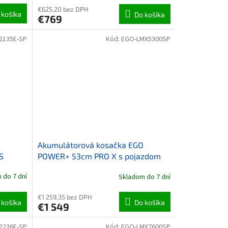
€625,20 bez DPH
 košíka
Do košíka
€769
2135E-SP
Kód:
EGO-LMX5300SP
O
Akumulátorová kosačka EGO
S
POWER+ 53cm PRO X s pojazdom
 do 7 dní
Skladom do 7 dní
€1 259,35 bez DPH
 košíka
Do košíka
€1 549
2236E-SP
Kód:
EGO-LMX7600SP