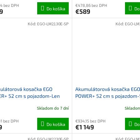
24 bez DPH
€478,86 bez DPH
Do košíka
Do
9
€589
Kód:
EGO-LM2130E-SP
Kód:
EGO-LM
ulátorová kosačka EGO
Akumulátorová kosačka EG
R+ 52 cm s pojazdom-Len
POWER+ 52 cm s pojazdom-
batériou a nabíjačkou
Skladom do 7 dní
Skladom
1 bez DPH
€934,15 bez DPH
Do košíka
Do
9
€1 149
Kód:
EGO-LM2230E-SP
Kód:
EGO-LM