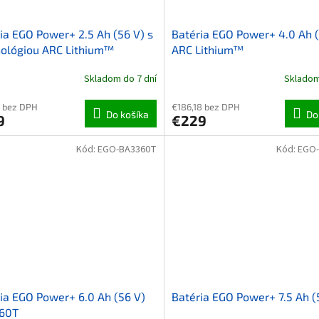
ia EGO Power+ 2.5 Ah (56 V) s
Batéria EGO Power+ 4.0 Ah (
ológiou ARC Lithium™
ARC Lithium™
Skladom do 7 dní
Skladom
4 bez DPH
€186,18 bez DPH
Do košíka
Do
9
€229
Kód:
EGO-BA3360T
Kód:
EGO
ia EGO Power+ 6.0 Ah (56 V)
Batéria EGO Power+ 7.5 Ah (
60T