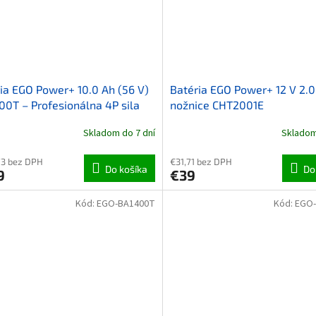
ia EGO Power+ 10.0 Ah (56 V)
Batéria EGO Power+ 12 V 2.0
0T – Profesionálna 4P sila
nožnice CHT2001E
 Wh)
Skladom do 7 dní
Skladom
73 bez DPH
€31,71 bez DPH
Do košíka
Do
9
€39
Kód:
EGO-BA1400T
Kód:
EGO