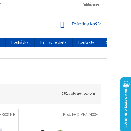
MIENKY OCHRANY OSOBNÝCH ÚDAJOV
Prihlásenie
NÁKUPNÝ KOŠÍK
Prázdny košík
Poukážky
Náhradné diely
Kontakty
Servis
161
položiek celkom
R3801E-B
Kód:
EGO-PHA7400E