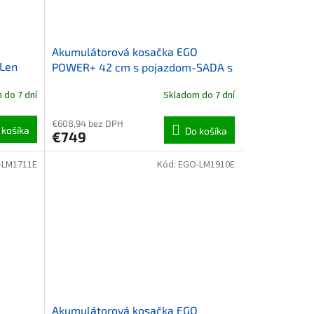
O
Akumulátorová kosačka EGO
Len
POWER+ 42 cm s pojazdom-SADA s
batériou a nabíjačkou
 do 7 dní
Skladom do 7 dní
€608,94 bez DPH
 košíka
Do košíka
€749
-LM1711E
Kód:
EGO-LM1910E
O
Akumulátorová kosačka EGO