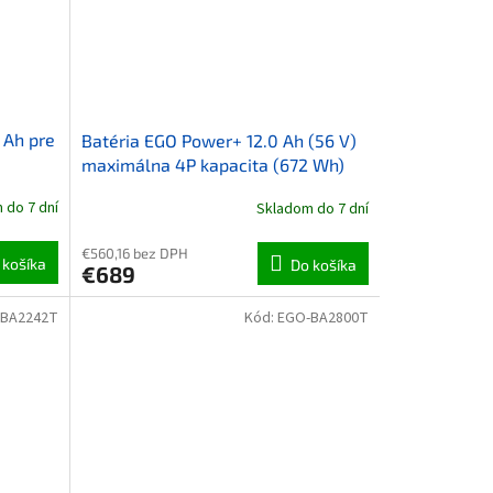
 Ah pre
Batéria EGO Power+ 12.0 Ah (56 V)
maximálna 4P kapacita (672 Wh)
 do 7 dní
Skladom do 7 dní
€560,16 bez DPH
 košíka
Do košíka
€689
-BA2242T
Kód:
EGO-BA2800T