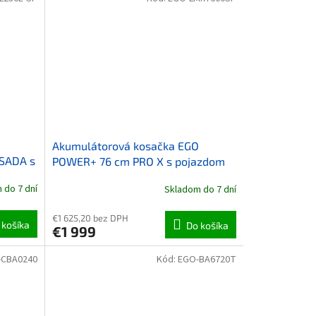
O
Akumulátorová kosačka EGO
SADA s
POWER+ 76 cm PRO X s pojazdom
 do 7 dní
Skladom do 7 dní
€1 625,20 bez DPH
 košíka
Do košíka
€1 999
-CBA0240
Kód:
EGO-BA6720T