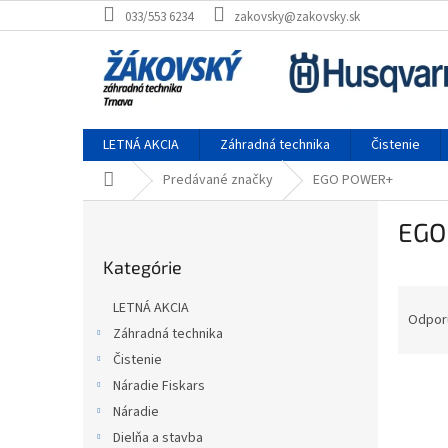
Prejsť na obsah
033/553 6234
zakovsky@zakovsky.sk
LETNÁ AKCIA
Záhradná technika
Čistenie
Domov
Predávané značky
EGO POWER+
Bočný panel
EGO
Preskočiť kategórie
Kategórie
Raden
LETNÁ AKCIA
Odpor
Záhradná technika
Čistenie
Výpis
Náradie Fiskars
Náradie
Dielňa a stavba