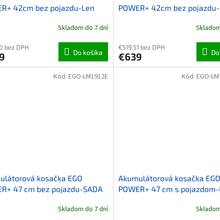
R+ 42cm bez pojazdu-Len
POWER+ 42cm bez pojazdu-
batériou a nabíjačkou
Skladom do 7 dní
Skladom
0 bez DPH
€519,51 bez DPH
Do košíka
Do
9
€639
Kód:
EGO-LM1912E
Kód:
EGO-LM
ulátorová kosačka EGO
Akumulátorová kosačka EG
R+ 47 cm bez pojazdu-SADA
POWER+ 47 cm s pojazdom-
ériou a nabíjačkou
stroj
Skladom do 7 dní
Skladom