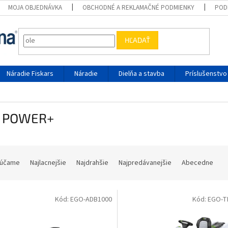
MOJA OBJEDNÁVKA
OBCHODNÉ A REKLAMAČNÉ PODMIENKY
POD
HĽADAŤ
Náradie Fiskars
Náradie
Dielňa a stavba
Príslušenstvo
 POWER+
ie produktov
účame
Najlacnejšie
Najdrahšie
Najpredávanejšie
Abecedne
 produktov
Kód:
EGO-ADB1000
Kód:
EGO-T