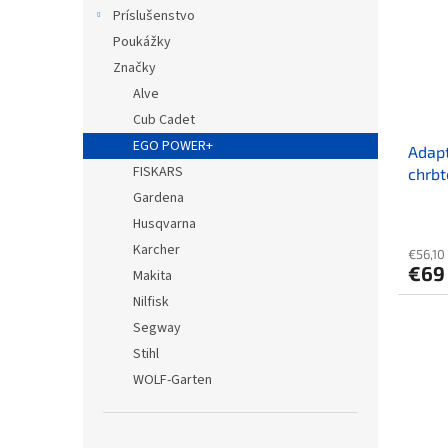
Príslušenstvo
Poukážky
Značky
Alve
Cub Cadet
EGO POWER+
Adapt
FISKARS
chrbt
Gardena
Husqvarna
Karcher
€56,10
€69
Makita
Nilfisk
Segway
Stihl
WOLF-Garten