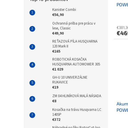
POWE
Kanister Combi
stroj
€56,90
Ochranná prilba pre prácu v
€381,3
lese, Classic
€46
€49,90
REŤAZOVÁ PÍLA HUSQVARNA
120 Mark II
€165
ROBOTICKÁ KOSAČKA
HUSQVARNA AUTOMOWER 305
€1 029
GH-U 10 UNIVERZÁLNE
RUKAVICE
€19
ZM 04 HLINÍKOVÁ MALÁ NÁSADA
€8
Akum
Kosačka na trávu Husqvarna LC
POWE
140SP
s bat
€372
Náhradné nožíky RotorCut (po