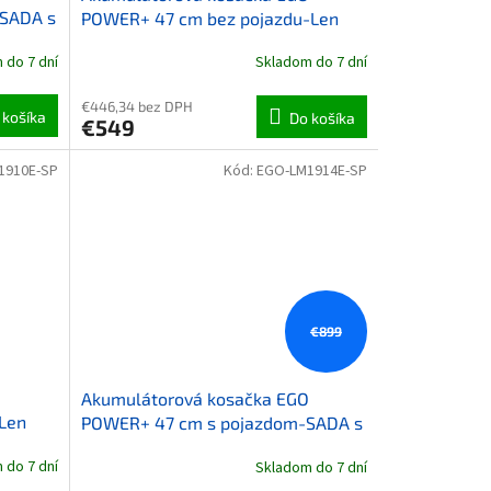
SADA s
POWER+ 47 cm bez pojazdu-Len
stroj
 do 7 dní
Skladom do 7 dní
€446,34 bez DPH
 košíka
Do košíka
€549
1910E-SP
Kód:
EGO-LM1914E-SP
€899
O
Akumulátorová kosačka EGO
Len
POWER+ 47 cm s pojazdom-SADA s
batériou a nabíjačkou ( 5.0 Ah )
 do 7 dní
Skladom do 7 dní