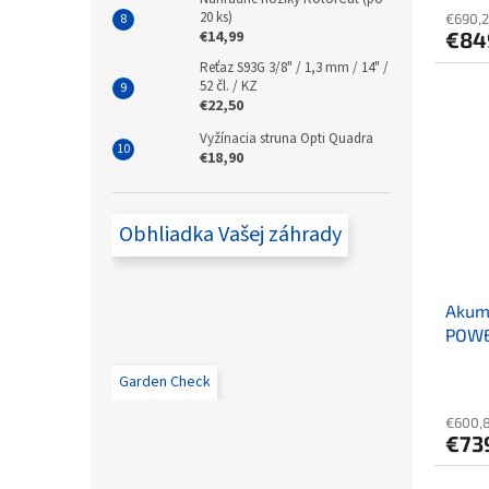
20 ks)
€690,
€14,99
€84
Reťaz S93G 3/8" / 1,3 mm / 14" /
52 čl. / KZ
€22,50
Vyžínacia struna Opti Quadra
€18,90
Obhliadka Vašej záhrady
Akum
POWE
stroj
Garden Check
€600,8
€73