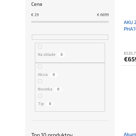
Cena
€
29
€
6699
AKU 
PHA7
nabíj
€535,7
Na sklade
0
€65
Akcia
0
Novinka
0
Tip
0
Akum
Top 10 produktov