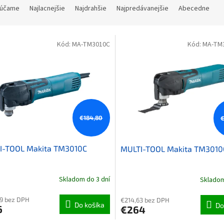
účame
Najlacnejšie
Najdrahšie
Najpredávanejšie
Abecedne
 produktov
Kód:
MA-TM3010C
Kód:
MA-TM
€184,80
I-TOOL Makita TM3010C
MULTI-TOOL Makita TM3010
Skladom do 3 dní
Skladom
9 bez DPH
€214,63 bez DPH
Do košíka
Do
6
€264