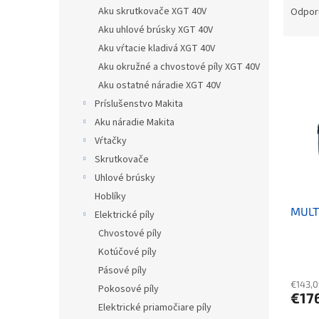
Aku skrutkovače XGT 40V
Odpor
Aku uhlové brúsky XGT 40V
Aku vŕtacie kladivá XGT 40V
Výpis
Aku okružné a chvostové píly XGT 40V
Aku ostatné náradie XGT 40V
Príslušenstvo Makita
Aku náradie Makita
Vŕtačky
Skrutkovače
Uhlové brúsky
Hoblíky
MULT
Elektrické píly
Chvostové píly
Kotúčové píly
Pásové píly
€143,0
Pokosové píly
€17
Elektrické priamočiare píly