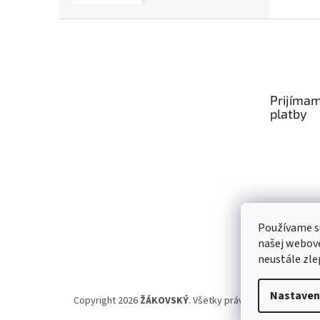
Zápätie
Prijímam
platby
Používame s
našej webove
neustále zlep
Nastaven
Copyright 2026
ŽÁKOVSKÝ
. Všetky práva vyhradené.