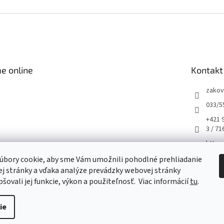
e online
Kontakt
zakov
033/5
+421 
3 / 71
https
m/hus
úbory cookie, aby sme Vám umožnili pohodlné prehliadanie
husqv
j stránky a vďaka analýze prevádzky webovej stránky
šovali jej funkcie, výkon a použiteľnosť.
Viac informácií
tu
.
ie