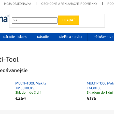
MOJA OBJEDNÁVKA
OBCHODNÉ A REKLAMAČNÉ PODMIENKY
POD
HĽADAŤ
Náradie Fiskars
Náradie
Dielňa a stavba
Príslušenstvo
i-Tool
edávanejšie
MULTI-TOOL Makita
MULTI-TOOL Mak
TM3010CX5J
TM3010C
Skladom do 3 dní
Skladom do 3 dní
€264
€176
ie produktov