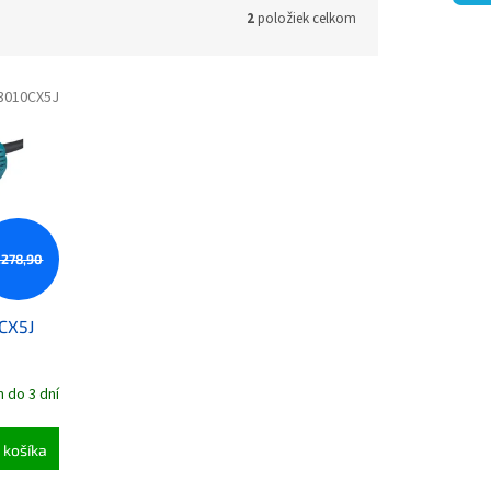
2
položiek celkom
3010CX5J
€278,90
CX5J
 do 3 dní
 košíka