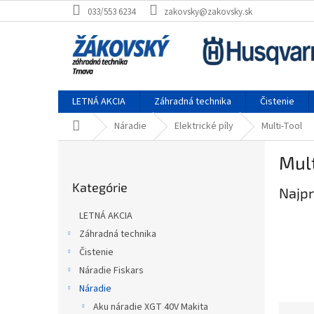
Prejsť na obsah
033/553 6234
zakovsky@zakovsky.sk
LETNÁ AKCIA
Záhradná technika
Čistenie
Domov
Náradie
Elektrické píly
Multi-Tool
Bočný panel
Mult
Preskočiť kategórie
Kategórie
Najpr
LETNÁ AKCIA
Záhradná technika
Čistenie
Náradie Fiskars
Náradie
Aku náradie XGT 40V Makita
Raden