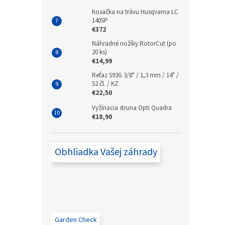
Kosačka na trávu Husqvarna LC
140SP
€372
Náhradné nožíky RotorCut (po
20 ks)
€14,99
Reťaz S93G 3/8" / 1,3 mm / 14" /
52 čl. / KZ
€22,50
Vyžínacia struna Opti Quadra
€18,90
Obhliadka Vašej záhrady
Garden Check