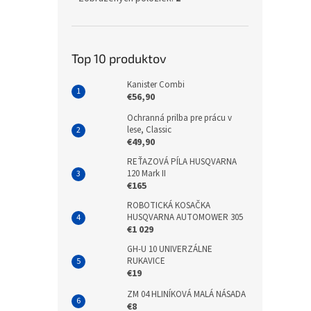
Top 10 produktov
Kanister Combi
€56,90
Ochranná prilba pre prácu v
lese, Classic
€49,90
REŤAZOVÁ PÍLA HUSQVARNA
120 Mark II
€165
ROBOTICKÁ KOSAČKA
HUSQVARNA AUTOMOWER 305
€1 029
GH-U 10 UNIVERZÁLNE
RUKAVICE
€19
ZM 04 HLINÍKOVÁ MALÁ NÁSADA
€8