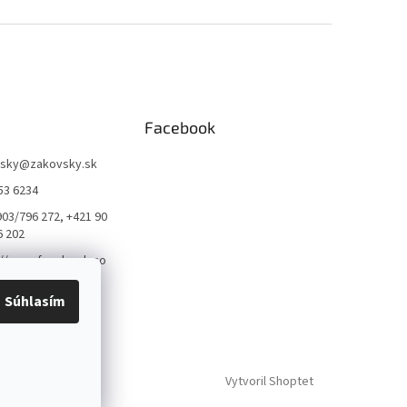
Facebook
sky
@
zakovsky.sk
53 6234
903/796 272, +421 90
6 202
://www.facebook.co
qvarnatrnava
Súhlasím
arna_trnava_
Vytvoril Shoptet