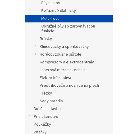
Píly na kov
Reťazové dlabačky
Multi-Tool
Okružné píly so zarovnávacou
funkciou
Brúsky
Klincovačky a sponkovačky
Horúcovzdušné pištole
Kompresory a elektrocentrály
Laserová meracia technika
Elektrické kladivá
Prestrihovače a nožnice na plech
Frézky
Sady náradia
Dielňa a stavba
Príslušenstvo
Poukážky
Značky