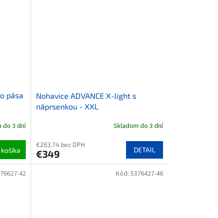
do pása
Nohavice ADVANCE X-light s
náprsenkou - XXL
 do 3 dní
Skladom do 3 dní
€283,74 bez DPH
DETAIL
 košíka
€349
76627-42
Kód:
5376427-46