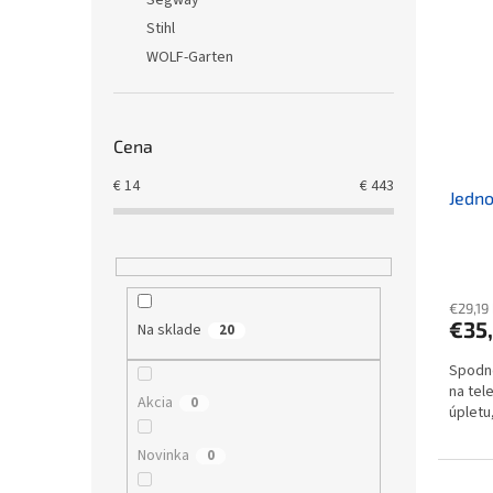
Segway
Stihl
WOLF-Garten
Cena
€
14
€
443
Jedno
€29,19
€35
Na sklade
20
Spodné
na tel
Akcia
0
úpletu,
Novinka
0