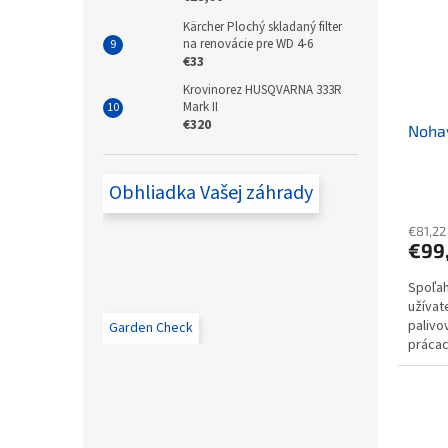
Kärcher Plochý skladaný filter
na renovácie pre WD 4-6
€33
Krovinorez HUSQVARNA 333R
Mark II
€320
Nohav
Obhliadka Vašej záhrady
€81,22
€99
Spoľah
užívat
palivo
Garden Check
prácac
polyes