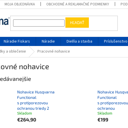
MOJA OBJEDNÁVKA
OBCHODNÉ A REKLAMAČNÉ PODMIENKY
POD
HĽADAŤ
Náradie Fiskars
Náradie
Dielňa a stavba
Príslušenstvo
ky a oblečenie
Pracovné nohavice
covné nohavice
edávanejšie
Nohavice Husqvarna
Nohavice Husqv
Functional
Functional
s protiporezovou
s protiporezovo
ochranou triedy 2
ochranou
Skladom
Skladom
€264,90
€199