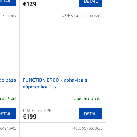
DETAIL
DETAIL
€129
 342 1003
Kód:
ST-0088 388 0403
do pása
FUNCTION ERGO - nohavice s
náprsenkou - S
 do 3 dní
Skladom do 3 dní
€161,79 bez DPH
DETAIL
DETAIL
€199
64249-01
Kód:
5976633-10