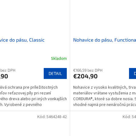
ice do pásu, Classic
Nohavice do pásu, Functiona
Skladom
 bez DPH
€166,59 bez DPH
DETAIL
,90
€204,90
livá ochrana pre príležitostných
Nohavice z vysoko kvalitných, trva
eľov reťazovej píly pri rezaní
materiálov vrátane vystuženia z m
vého dreva alebo pri iných vonkajších
CORDURA®, ktoré sa dobre nosia. 
h. Vyrobené z pevného
vhodné najmä pre nenáročnú prácu
teru/bavlny....
Vysoko kvalitné...
Kód:
5464248-42
Kód:
54