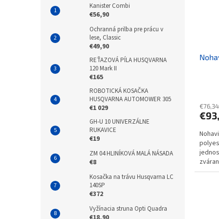
Kanister Combi
€56,90
Ochranná prilba pre prácu v
lese, Classic
€49,90
Nohav
REŤAZOVÁ PÍLA HUSQVARNA
120 Mark II
€165
ROBOTICKÁ KOSAČKA
HUSQVARNA AUTOMOWER 305
€76,34
€1 029
€93
GH-U 10 UNIVERZÁLNE
RUKAVICE
Nohavi
€19
polyes
jednos
ZM 04 HLINÍKOVÁ MALÁ NÁSADA
zváran
€8
a nehl
Kosačka na trávu Husqvarna LC
140SP
€372
Vyžínacia struna Opti Quadra
€18,90