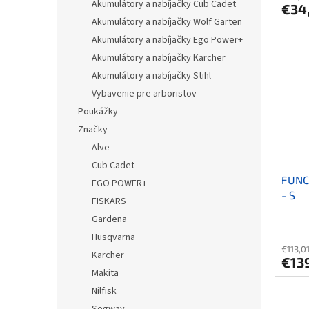
Akumulátory a nabíjačky Cub Cadet
€34
Akumulátory a nabíjačky Wolf Garten
Akumulátory a nabíjačky Ego Power+
Akumulátory a nabíjačky Karcher
Akumulátory a nabíjačky Stihl
Vybavenie pre arboristov
Poukážky
Značky
Alve
Cub Cadet
FUNCT
EGO POWER+
- S
FISKARS
Gardena
Husqvarna
€113,0
Karcher
€13
Makita
Nilfisk