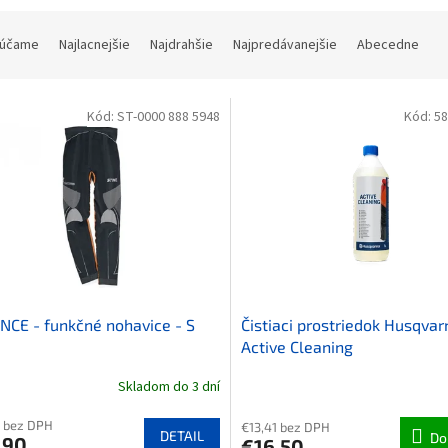
ie produktov
účame
Najlacnejšie
Najdrahšie
Najpredávanejšie
Abecedne
 produktov
Kód:
ST-0000 888 5948
Kód:
58
CE - funkčné nohavice - S
Čistiaci prostriedok Husqvar
Active Cleaning
Skladom do 3 dní
 bez DPH
€13,41 bez DPH
DETAIL
Do
,90
€16,50