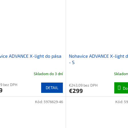
ice ADVANCE X-light do pása
Nohavice ADVANCE X-light 
- S
Skladom do 3 dní
Skladom
09 bez DPH
€243,09 bez DPH
DETAIL
Do
9
€299
Kód:
5976629-46
Kód:
59