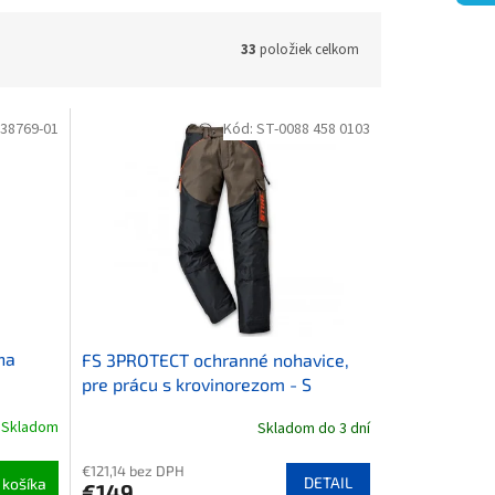
33
položiek celkom
38769-01
Kód:
ST-0088 458 0103
na
FS 3PROTECT ochranné nohavice,
pre prácu s krovinorezom - S
Skladom
Skladom do 3 dní
€121,14 bez DPH
DETAIL
 košíka
€149