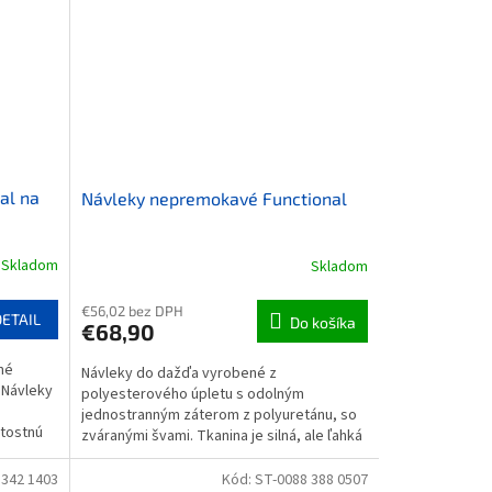
al na
Návleky nepremokavé Functional
Skladom
Skladom
€56,02 bez DPH
DETAIL
Do košíka
€68,90
né
Návleky do dažďa vyrobené z
uNávleky
polyesterového úpletu s odolným
jednostranným záterom z polyuretánu, so
itostnú
zváranými švami. Tkanina je silná, ale ľahká
a nehlučná. Navrhnuté na...
 342 1403
Kód:
ST-0088 388 0507