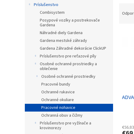
Príslušenstvo
Raden
Combisystem
Odpor
Posypové vozíky a postrekovače
Gardena
Výpis
Náhradné diely Gardena
Gardena mestské záhrady
Gardena Záhradné dekorácie ClickUP
Príslušenstvo pre reťazové píly
Osobné ochranné prostriedky a
oblečenie
Osobné ochranné prostriedky
Pracovné bundy
Ochranné rukavice
ADVAN
Ochranné okuliare
Pracovné nohavice
Ochranná obuv a čižmy
Príslušenstvo pre vyžínače a
€56,83
krovinorezy
€69