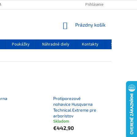
MIENKY OCHRANY OSOBNÝCH ÚDAJOV
Prihlásenie
NÁKUPNÝ KOŠÍK
Prázdny košík
Poukážky
Náhradné diely
Kontakty
Servis
arna
Protiporezové
nohavice Husqvarna
u
Technical Extreme pre
arboristov
Skladom
€442,90