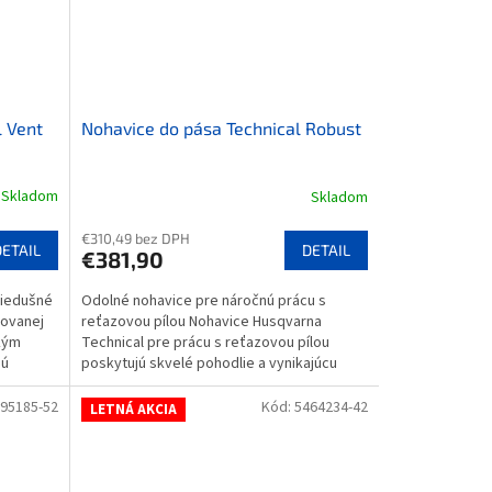
l Vent
Nohavice do pása Technical Robust
Skladom
Skladom
€310,49 bez DPH
DETAIL
DETAIL
€381,90
riedušné
Odolné nohavice pre náročnú prácu s
novanej
reťazovou pílou Nohavice Husqvarna
kým
Technical pre prácu s reťazovou pílou
jú
poskytujú skvelé pohodlie a vynikajúcu
odolnosť proti...
95185-52
Kód:
5464234-42
LETNÁ AKCIA