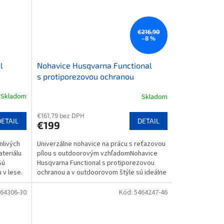
€216,90
–8 %
l
Nohavice Husqvarna Functional
s protiporezovou ochranou
Skladom
Skladom
€161,79 bez DPH
DETAIL
DETAIL
€199
nlivých
Univerzálne nohavice na prácu s reťazovou
ateriálu
pílou s outdoorovým vzhľadomNohavice
Sú
Husqvarna Functional s protiporezovou
 v lese.
ochranou a v outdoorovom štýle sú ideálne
na lesnícke práce....
64306-30
Kód:
5464247-46