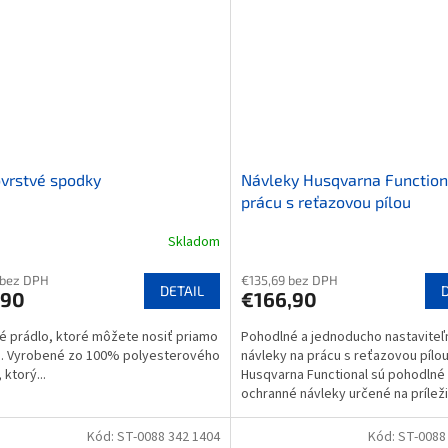
vrstvé spodky
Návleky Husqvarna Function
prácu s reťazovou pílou
Skladom
 bez DPH
€135,69 bez DPH
DETAIL
,90
€166,90
 prádlo, ktoré môžete nosiť priamo
Pohodlné a jednoducho nastaviteľ
e. Vyrobené zo 100% polyesterového
návleky na prácu s reťazovou pílo
 ktorý...
Husqvarna Functional sú pohodlné
ochranné návleky určené na prílež
prácu s reťazovou pílou za...
Kód:
ST-0088 342 1404
Kód:
ST-0088