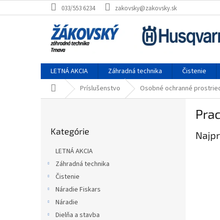
Prejsť na obsah
033/553 6234
zakovsky@zakovsky.sk
LETNÁ AKCIA
Záhradná technika
Čistenie
Domov
Príslušenstvo
Osobné ochranné prostried
Bočný panel
Pra
Preskočiť kategórie
Kategórie
Najpr
LETNÁ AKCIA
Záhradná technika
Čistenie
Náradie Fiskars
Náradie
Dielňa a stavba