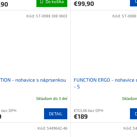
Do košíka
€99,90
,90
Kód:
ST-0088 388 0603
Kód:
ST-0088
ION - nohavice s náprsenkou
FUNCTION ERGO - nohavice 
- S
Skladom do 3 dní
Skladom
1 bez DPH
€153,66 bez DPH
DETAIL
9
€189
Kód:
5449642-46
Kód:
54