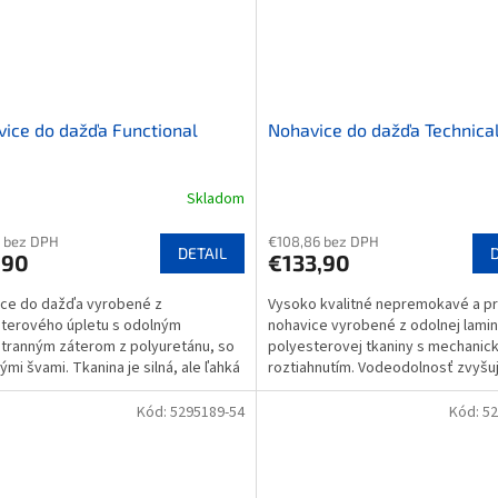
ice do dažďa Functional
Nohavice do dažďa Technica
Skladom
 bez DPH
€108,86 bez DPH
DETAIL
,90
€133,90
ce do dažďa vyrobené z
Vysoko kvalitné nepremokavé a p
terového úpletu s odolným
nohavice vyrobené z odolnej lami
tranným záterom z polyuretánu, so
polyesterovej tkaniny s mechanic
ými švami. Tkanina je silná, ale ľahká
roztiahnutím. Vodeodolnosť zvyšu
učná. Zipsy na boku...
podlepené švy. Nohavice sú...
Kód:
5295189-54
Kód:
52