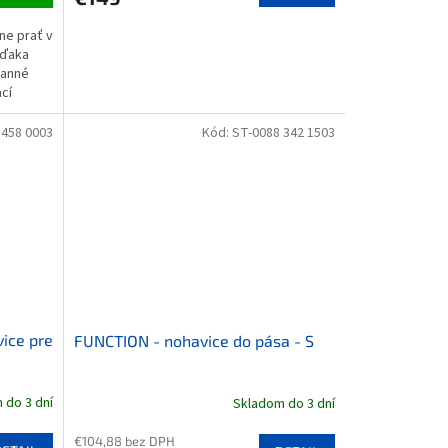
ne prať v
vďaka
ranné
cí
 458 0003
Kód:
ST-0088 342 1503
ice pre
FUNCTION - nohavice do pása - S
 do 3 dní
Skladom do 3 dní
€104,88 bez DPH