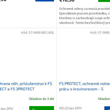
Ochranné odevy sa musia pravidel
špeciálnom pracom prostriedku, 
ktorému si zachovávajú svoje och
vlastnosti. Tento bezfosfátový pra
prostriedok je zároveň...
Kód:
ST-0000 885 1801
Kód:
ST-0088
hrana nôh, príslušenstvo k FS
FS PROTECT, ochranné nohav
ECT a FS 3PROTECT
prácu s krovinorezom - S
Skladom do 3 dní
Skladom
€81,22 bez DPH
 bez DPH