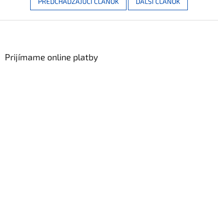
PREDCHÁDZAJÚCI ČLÁNOK
ĎALŠÍ ČLÁNOK
Zápätie
Prijímame online platby