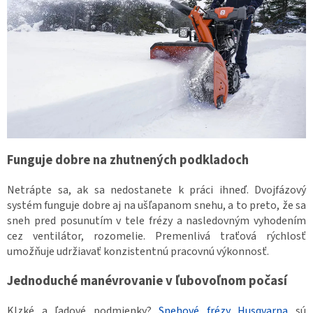
Funguje dobre na zhutnených podkladoch
Netrápte sa, ak sa nedostanete k práci ihneď. Dvojfázový
systém funguje dobre aj na ušľapanom snehu, a to preto, že sa
sneh pred posunutím v tele frézy a nasledovným vyhodením
cez ventilátor, rozomelie. Premenlivá traťová rýchlosť
umožňuje udržiavať konzistentnú pracovnú výkonnosť.
Jednoduché manévrovanie v ľubovoľnom počasí
Klzké a ľadové podmienky?
Snehové frézy Husqvarna
sú