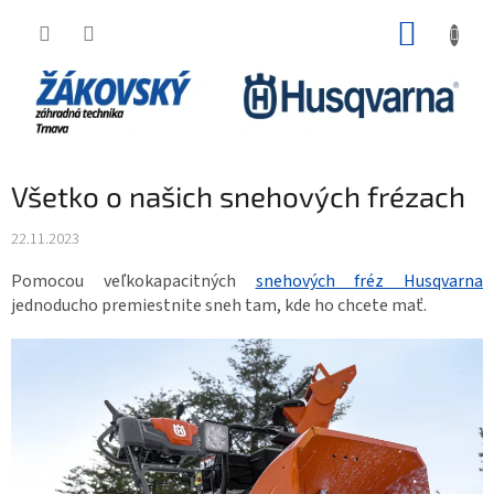
Prejsť na obsah
NÁKUP
Všetko o našich snehových frézach
22.11.2023
Pomocou veľkokapacitných
snehových fréz Husqvarna
jednoducho premiestnite sneh tam, kde ho chcete mať.