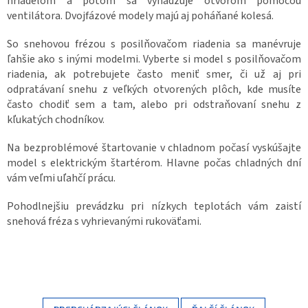
hriadeľom a potom sa vyhadzuje otvorom pomocou
ventilátora. Dvojfázové modely majú aj poháňané kolesá.
So snehovou frézou s posilňovačom riadenia sa manévruje
ľahšie ako s inými modelmi. Vyberte si model s posilňovačom
riadenia, ak potrebujete často meniť smer, či už aj pri
odpratávaní snehu z veľkých otvorených plôch, kde musíte
často chodiť sem a tam, alebo pri odstraňovaní snehu z
kľukatých chodníkov.
Na bezproblémové štartovanie v chladnom počasí vyskúšajte
model s elektrickým štartérom. Hlavne počas chladných dní
vám veľmi uľahčí prácu.
Pohodlnejšiu prevádzku pri nízkych teplotách vám zaistí
snehová fréza s vyhrievanými rukoväťami.