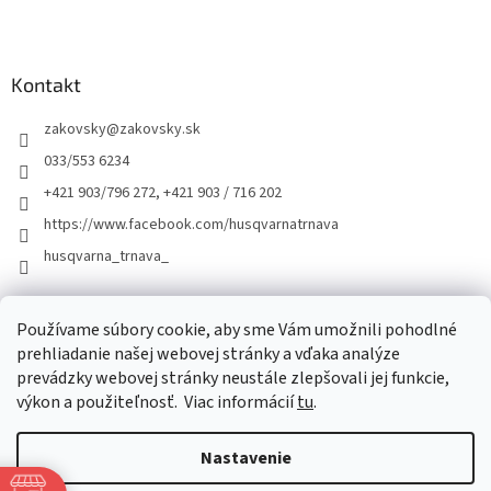
Kontakt
zakovsky
@
zakovsky.sk
033/553 6234
+421 903/796 272, +421 903 / 716 202
https://www.facebook.com/husqvarnatrnava
husqvarna_trnava_
Facebook
Používame súbory cookie, aby sme Vám umožnili pohodlné
prehliadanie našej webovej stránky a vďaka analýze
prevádzky webovej stránky neustále zlepšovali jej funkcie,
výkon a použiteľnosť.
Viac informácií
tu
.
Nastavenie
Vytvoril Shoptet