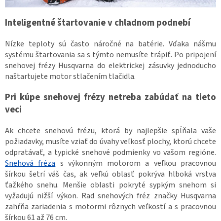
Inteligentné štartovanie v chladnom podnebí
Nízke teploty sú často náročné na batérie. Vďaka nášmu
systému štartovania sa s týmto nemusíte trápiť. Po pripojení
snehovej frézy Husqvarna do elektrickej zásuvky jednoducho
naštartujete motor stlačením tlačidla.
Pri kúpe snehovej frézy netreba zabúdať na tieto
veci
Ak chcete snehovú frézu, ktorá by najlepšie spĺňala vaše
požiadavky, musíte vziať do úvahy veľkosť plochy, ktorú chcete
odpratávať, a typické snehové podmienky vo vašom regióne.
Snehová fréza
s výkonným motorom a veľkou pracovnou
šírkou šetrí váš čas, ak veľkú oblasť pokrýva hlboká vrstva
ťažkého snehu. Menšie oblasti pokryté sypkým snehom si
vyžadujú nižší výkon. Rad snehových fréz značky Husqvarna
zahŕňa zariadenia s motormi rôznych veľkostí a s pracovnou
šírkou 61 až 76 cm.