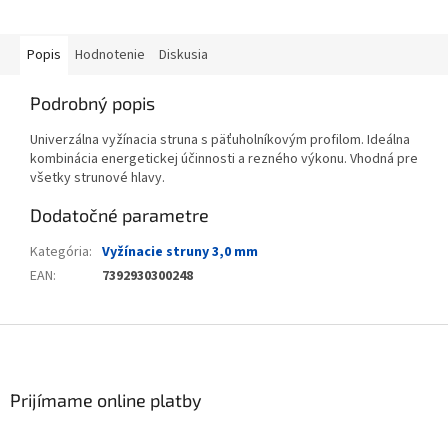
Popis
Hodnotenie
Diskusia
Podrobný popis
Univerzálna vyžínacia struna s päťuholníkovým profilom. Ideálna
kombinácia energetickej účinnosti a rezného výkonu. Vhodná pre
všetky strunové hlavy.
Dodatočné parametre
Kategória
:
Vyžínacie struny 3,0 mm
EAN
:
7392930300248
Zápätie
Prijímame online platby