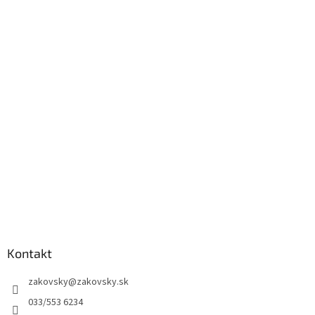
Kontakt
zakovsky
@
zakovsky.sk
033/553 6234