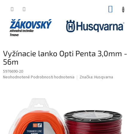
Prejsť na obsah
NÁKUP
Vyžínacie lanko Opti Penta 3,0mm -
56m
5976690-20
Priemerné hodnotenie produktu je 0,0 z 5 hviezdičiek.
Neohodnotené
Podrobnosti hodnotenia
Značka:
Husqvarna