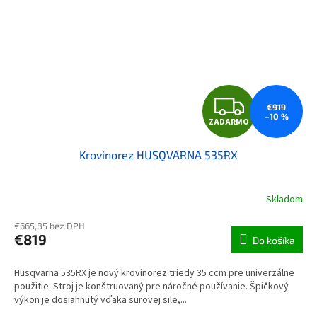
ZAD
€919
–10 %
ZADARMO
Krovinorez HUSQVARNA 535RX
Skladom
Priemerné hodnotenie produktu je 5,0 z 5 hviezdičiek.
€665,85 bez DPH
€819
Do košíka
Husqvarna 535RX je nový krovinorez triedy 35 ccm pre univerzálne
použitie. Stroj je konštruovaný pre náročné používanie. Špičkový
výkon je dosiahnutý vďaka surovej sile,...