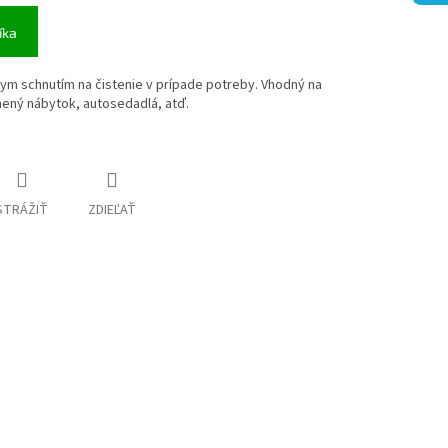
íka
hlym schnutím na čistenie v prípade potreby. Vhodný na
nený nábytok, autosedadlá, atď.
STRÁŽIŤ
ZDIEĽAŤ