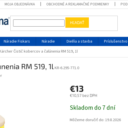
MOJA OBJEDNÁVKA
OBCHODNÉ A REKLAMAČNÉ PODMIENKY
POD
HĽADAŤ
Náradie Fiskars
Náradie
Dielňa a stavba
Príslušenstvo
Kärcher Čistič kobercov a čalúnenia RM 519, 1l
únenia RM 519, 1l
KR-6.295-771.0
r
€13
€10,57 bez DPH
Jednotková cena:
Skladom do 7 dní
Môžeme doručiť do:
19.8.2026