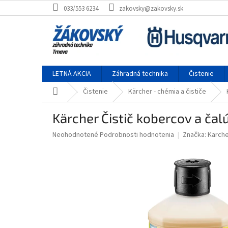
Prejsť na obsah
033/553 6234
zakovsky@zakovsky.sk
LETNÁ AKCIA
Záhradná technika
Čistenie
Domov
Čistenie
Kärcher - chémia a čističe
Kärcher Čistič kobercov a čal
Priemerné hodnotenie produktu je 0,0 z 5 hviezdičiek.
Neohodnotené
Podrobnosti hodnotenia
Značka:
Karche