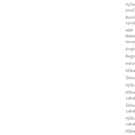
Vyža
pouč
Bioc
výro
ADR
Nebe
tova
Kraj
Regi
Intra
Dĺžk
Šírk
Výšk
Dĺžk
zaba
Šírka
zaba
Výšk
zaba
Dĺžk