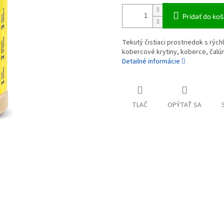
Pridať do koš
Tekutý čistiaci prostriedok s rýc
kobercové krytiny, koberce, čalú
Detailné informácie
TLAČ
OPÝTAŤ SA