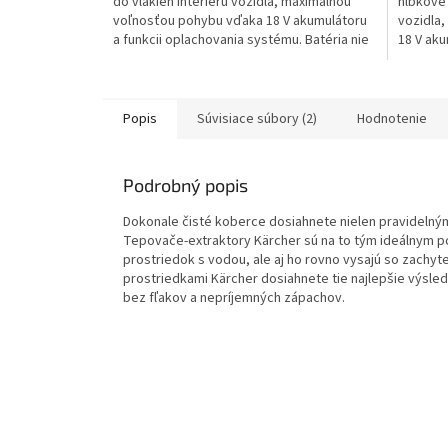
do vlákien interiéru vozidla, maximálnou
hĺbkové 
voľnosťou pohybu vďaka 18 V akumulátoru
vozidla
a funkcii oplachovania systému. Batéria nie
18 V aku
je súčasťou...
Popis
Súvisiace súbory (2)
Hodnotenie
Podrobný popis
Dokonale čisté koberce dosiahnete nielen pravideln
Tepovače-extraktory Kärcher sú na to tým ideálnym p
prostriedok s vodou, ale aj ho rovno vysajú so zachyt
prostriedkami Kärcher dosiahnete tie najlepšie výsled
bez fľakov a nepríjemných zápachov.