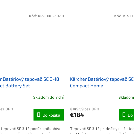
Kód:
KR-1.081-502.0
Kód:
KR-1.
r Batériový tepovač SE 3-18
Kärcher Batériový tepovač SE
t Battery Set
Compact Home
Skladom do 7 dní
Skladom 
bez DPH
€149,59 bez DPH
€184
Do košíka
Do 
 tepovač SE 3-18 ponúka pôsobivo
Tepovač SE 3-18 je ideálny na čiste