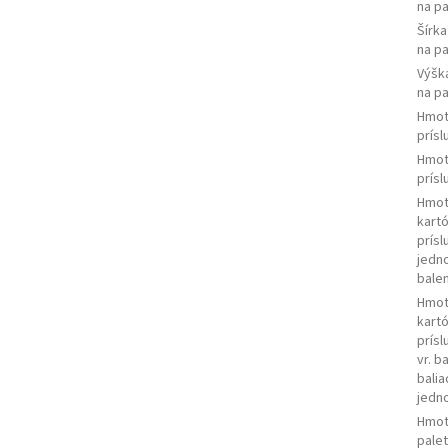
na p
Šírk
na p
Výšk
na p
Hmot
prís
Hmot
prís
Hmot
kart
prís
jedn
balen
Hmot
kart
prís
vr. b
balia
jedn
Hmot
palet