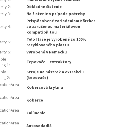
erty 2
:
Dôkladne čistenie
erty 3
:
Na čistenie v prípade potreby
Prispôsobené zariadeniam Kärcher
erty 4
:
so zaručenou materiálovou
kompatibilitou
Telo fľaše je vyrobené zo 100%
erty 5
:
recyklovaného plastu
erty 6
:
Vyrobené v Nemecku
ible
Tepovače – extraktory
ing 1
:
ible
Stroje na nástrek a extrakciu
ing 2
:
(tepovače)
icationArea
Kobercová krytina
icationArea
Koberce
icationArea
Čalúnenie
icationArea
Autosedadlá