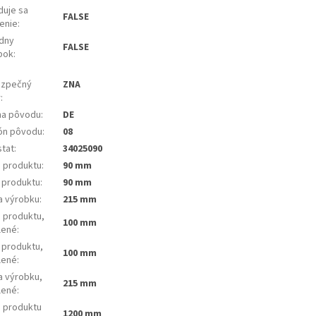
duje sa
FALSE
enie
:
ídny
FALSE
bok
:
zpečný
ZNA
r
:
ina pôvodu
:
DE
ón pôvodu
:
08
stat
:
34025090
a produktu
:
90 mm
a produktu
:
90 mm
a výrobku
:
215 mm
a produktu,
100 mm
lené
:
 produktu,
100 mm
lené
:
a výrobku,
215 mm
lené
:
a produktu
1200 mm