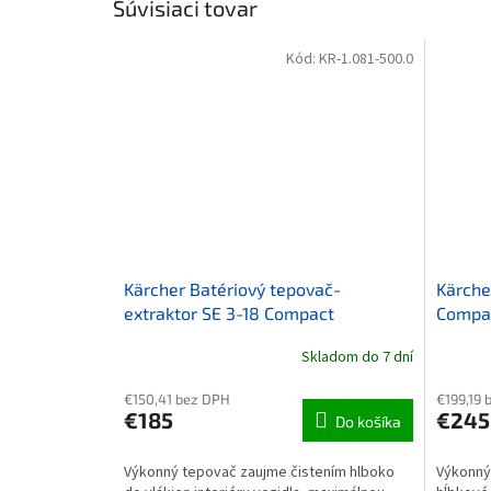
Súvisiaci tovar
Kód:
KR-1.081-500.0
Kärcher Batériový tepovač-
Kärche
extraktor SE 3-18 Compact
Compac
Skladom do 7 dní
€150,41 bez DPH
€199,19 
€185
€245
Do košíka
Výkonný tepovač zaujme čistením hlboko
Výkonný