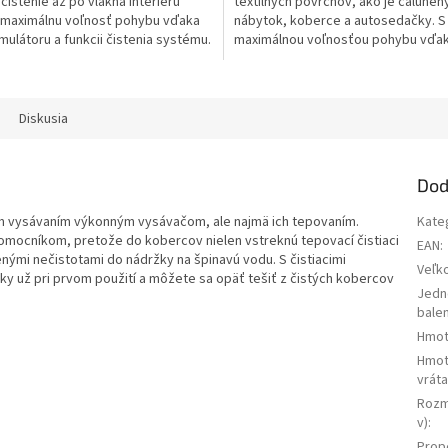
čistenie až po vlákna interiéru
textilných povrchov, ako je čalúnen
, maximálnu voľnosť pohybu vďaka
nábytok, koberce a autosedačky. S
mulátoru a funkcii čistenia systému.
maximálnou voľnosťou pohybu vďak
akumulátoru a funkcii...
Diskusia
Dod
ým vysávaním výkonným vysávačom, ale najmä ich tepovaním.
Kate
omocníkom, pretože do kobercov nielen vstreknú tepovací čistiaci
EAN
:
enými nečistotami do nádržky na špinavú vodu. S čistiacimi
Veľk
ky už pri prvom použití a môžete sa opäť tešiť z čistých kobercov
Jedn
balen
Hmot
Hmot
vrát
Rozme
v)
:
Prop