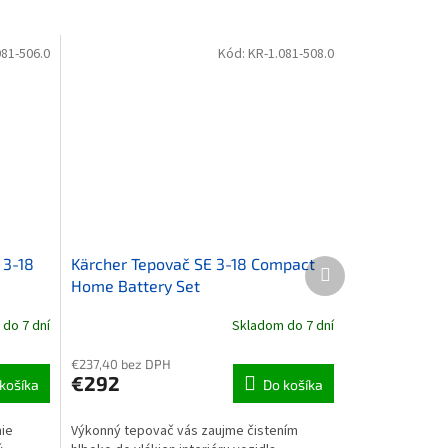
081-506.0
Kód:
KR-1.081-508.0
 3-18
Kärcher Tepovač SE 3-18 Compact
Ďalší produkt
Home Battery Set
do 7 dní
Skladom do 7 dní
€237,40 bez DPH
€292
košíka
Do košíka
nie
Výkonný tepovač vás zaujme čistením