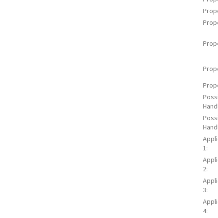
Prop
Prop
Prop
Prop
Prop
Poss
Handl
Poss
Handl
Appl
1
:
Appl
2
:
Appl
3
:
Appl
4
: