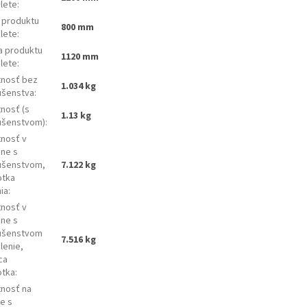
alete
:
a produktu
800 mm
alete
:
a produktu
1120 mm
alete
:
nosť bez
1.034 kg
lušenstva
:
nosť (s
1.13 kg
lušenstvom)
:
nosť v
óne s
lušenstvom,
7.122 kg
otka
ia
:
nosť v
óne s
lušenstvom
7.516 kg
alenie,
ca
otka
:
nosť na
e s