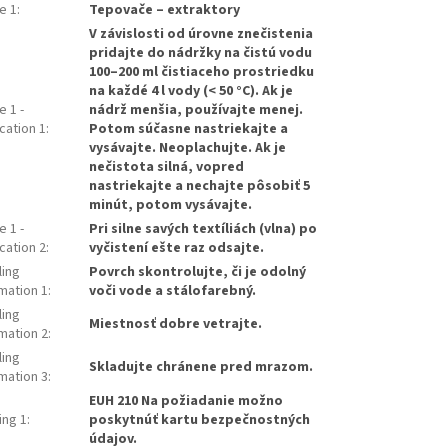
e 1
:
Tepovače – extraktory
V závislosti od úrovne znečistenia
pridajte do nádržky na čistú vodu
100–200 ml čistiaceho prostriedku
na každé 4 l vody (< 50 °C). Ak je
 1 -
nádrž menšia, používajte menej.
cation 1
:
Potom súčasne nastriekajte a
vysávajte. Neoplachujte. Ak je
nečistota silná, vopred
nastriekajte a nechajte pôsobiť 5
minút, potom vysávajte.
 1 -
Pri silne savých textíliách (vlna) po
cation 2
:
vyčistení ešte raz odsajte.
ling
Povrch skontrolujte, či je odolný
mation 1
:
voči vode a stálofarebný.
ling
Miestnosť dobre vetrajte.
mation 2
:
ling
Skladujte chránene pred mrazom.
mation 3
:
EUH 210 Na požiadanie možno
ing 1
:
poskytnúť kartu bezpečnostných
údajov.