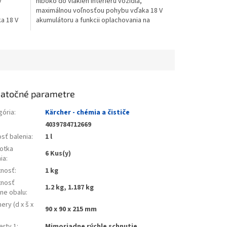
ý
hlboko do vlákien interiéru vozidla,
maximálnou voľnosťou pohybu vďaka 18 V
a 18 V
akumulátoru a funkcii oplachovania na
čistenie zariadenia....
atočné parametre
gória
:
Kärcher - chémia a čističe
4039784712669
osť balenia
:
1 l
otka
6 Kus(y)
ia
:
nosť
:
1 kg
nosť
1.2 kg, 1.187 kg
ane obalu
:
ry (d x š x
90 x 90 x 215 mm
erty 1
:
Mimoriadne rýchle schnutie