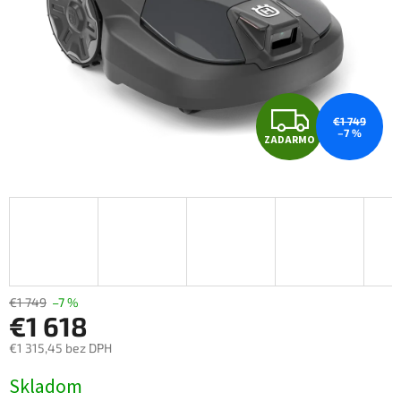
ZAD
€1 749
–7 %
ZADARMO
€1 749
–7 %
€1 618
€1 315,45 bez DPH
Jednotková cena:
Skladom