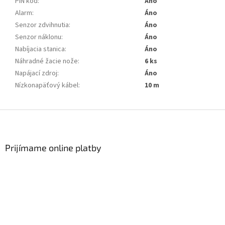
PIN kód
:
Áno
Alarm
:
Áno
Senzor zdvihnutia
:
Áno
Senzor náklonu
:
Áno
Nabíjacia stanica
:
Áno
Náhradné žacie nože
:
6 ks
Napájací zdroj
:
Áno
Nízkonapäťový kábel
:
10 m
Zápätie
Prijímame online platby