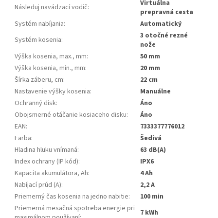
Virtuálna
Následuj navádzací vodič
:
prepravná cesta
Systém nabíjania
:
Automatický
3 otočné rezné
Systém kosenia
:
nože
Výška kosenia, max., mm
:
50 mm
Výška kosenia, min., mm
:
20 mm
Šírka záberu, cm
:
22 cm
Nastavenie výšky kosenia
:
Manuálne
Ochranný disk
:
Áno
Obojsmerné otáčanie kosiaceho disku
:
Áno
EAN
:
7333377776012
Farba
:
Šedivá
Hladina hluku vnímaná
:
63 dB(A)
Index ochrany (IP kód)
:
IPX6
Kapacita akumulátora, Ah
:
4 Ah
Nabíjací prúd (A)
:
2,2 A
Priemerný čas kosenia na jedno nabitie
:
100 min
Priemerná mesačná spotreba energie pri
7 kWh
maximálnom používaní
: