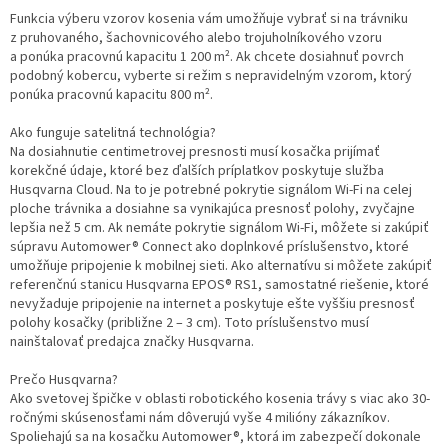
Funkcia výberu vzorov kosenia vám umožňuje vybrať si na trávniku
z pruhovaného, šachovnicového alebo trojuholníkového vzoru
a ponúka pracovnú kapacitu 1 200 m². Ak chcete dosiahnuť povrch
podobný kobercu, vyberte si režim s nepravidelným vzorom, ktorý
ponúka pracovnú kapacitu 800 m².
Ako funguje satelitná technológia?
Na dosiahnutie centimetrovej presnosti musí kosačka prijímať
korekčné údaje, ktoré bez ďalších príplatkov poskytuje služba
Husqvarna Cloud. Na to je potrebné pokrytie signálom Wi-Fi na celej
ploche trávnika a dosiahne sa vynikajúca presnosť polohy, zvyčajne
lepšia než 5 cm. Ak nemáte pokrytie signálom Wi-Fi, môžete si zakúpiť
súpravu Automower® Connect ako doplnkové príslušenstvo, ktoré
umožňuje pripojenie k mobilnej sieti. Ako alternatívu si môžete zakúpiť
referenčnú stanicu Husqvarna EPOS® RS1, samostatné riešenie, ktoré
nevyžaduje pripojenie na internet a poskytuje ešte vyššiu presnosť
polohy kosačky (približne 2 – 3 cm). Toto príslušenstvo musí
nainštalovať predajca značky Husqvarna.
Prečo Husqvarna?
Ako svetovej špičke v oblasti robotického kosenia trávy s viac ako 30-
ročnými skúsenosťami nám dôverujú vyše 4 milióny zákazníkov.
Spoliehajú sa na kosačku Automower®, ktorá im zabezpečí dokonale