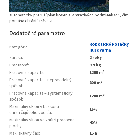
automaticky preruší plán kosenia v mrazivých podmienkach, čím
pomáha chrániť trávnik.
Dodatočné parametre
Robotické kosačky
Kategória
:
Husqvarna
Záruka
:
2 roky
Hmotnosť
:
9.9 kg
Pracovná kapacita
:
1200 m²
Pracovná kapacita – nepravidelný
800 m²
spôsob
:
Pracovná kapacita – systematický
1200 m²
spôsob
:
Maximálny sklon v blízkosti
15%
ohraničujúceho vodiča
:
Maximálny sklon vo vnútri pracovnej
40%
plochy
:
Max. aktívny čas
:
15 h