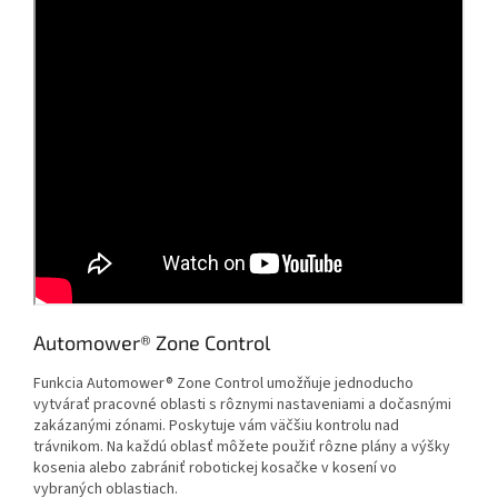
Automower® Zone Control
Funkcia Automower® Zone Control umožňuje jednoducho
vytvárať pracovné oblasti s rôznymi nastaveniami a dočasnými
zakázanými zónami. Poskytuje vám väčšiu kontrolu nad
trávnikom. Na každú oblasť môžete použiť rôzne plány a výšky
kosenia alebo zabrániť robotickej kosačke v kosení vo
vybraných oblastiach.