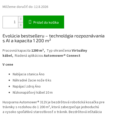
Môžeme doručiť do:
12.8.2026
Pridať do košíka
Evolúcia bestselleru – technológia rozpoznávania
s AI a kapacita 1 200 m²
Pracovná kapacita
1200 m²,
Typ ohraničenia
Virtuálny
kábel,
Riadená aplikáciou
Automower® Connect
V cene
Nabíjacia stanica Áno
Náhradné žacie nože 6 ks
Napájací zdroj Áno
Nízkonapäťový kábel 10 m
Husqvarna Automower® 312V je bezdrôtová robotická kosačka pre
trávniky s rozlohou do 1 200 m², ktorá zabezpečuje jednoduchú
a vysoko spoľahlivú starostlivosť o trávnik. Bezdrôtová inštalácia