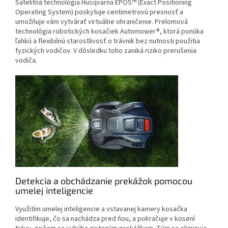
Satelitná technológia Husqvarna EPOS™ (Exact Positioning
Operating System) poskytuje centimetrovú presnosť a
umožňuje vám vytvárať virtuálne ohraničenie. Prelomová
technológia robotických kosačiek Automower®, ktorá ponúka
ľahkú a flexibilnú starostlivosť o trávnik bez nutnosti použitia
fyzických vodičov. V dôsledku toho zaniká riziko prerušenia
vodiča.
Detekcia a obchádzanie prekážok pomocou
umelej inteligencie
Využitím umelej inteligencie a vstavanej kamery kosačka
identifikuje, čo sa nachádza pred ňou, a pokračuje v kosení