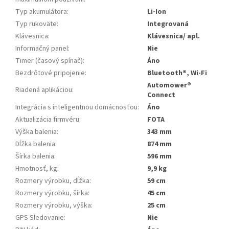
Typ akumulátora
:
Li-Ion
Typ rukoväte
:
Integrovaná
Klávesnica
:
Klávesnica/ apl.
Informačný panel
:
Nie
Timer (časový spínač)
:
Áno
Bezdrôtové pripojenie
:
Bluetooth®, Wi-Fi
Automower®
Riadená aplikáciou
:
Connect
Integrácia s inteligentnou domácnosťou
:
Áno
Aktualizácia firmvéru
:
FOTA
Výška balenia
:
343 mm
Dĺžka balenia
:
874 mm
Šírka balenia
:
596 mm
Hmotnosť, kg
:
9,9 kg
Rozmery výrobku, dĺžka
:
59 cm
Rozmery výrobku, šírka
:
45 cm
Rozmery výrobku, výška
:
25 cm
GPS Sledovanie
:
Nie