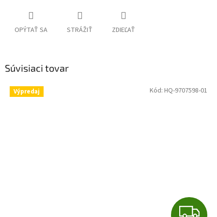
OPÝTAŤ SA
STRÁŽIŤ
ZDIEĽAŤ
Súvisiaci tovar
Kód:
HQ-9707598-01
Výpredaj
Z