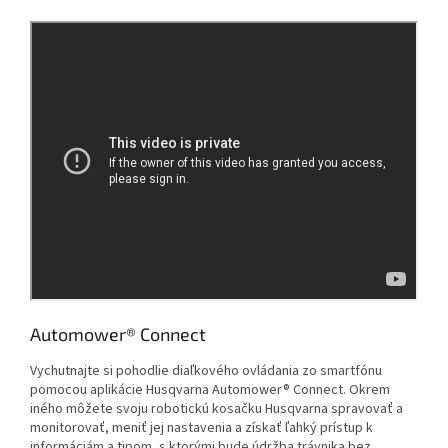
Automower® Connect
Vychutnajte si pohodlie diaľkového ovládania zo smartfónu
‌‌‌‌pomocou aplikácie Husqvarna ‌‌Automower® Connect. Okrem
iného môžete svoju robotickú kosačku Husqvarna spravovať a
monitorovať, meniť jej nastavenia a získať ľahký prístup k
informáciám a tipom, s ktorými bude údržba trávnika bez