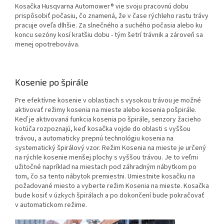
Kosačka Husqvarna Automower® vie svoju pracovnú dobu
prispôsobiť počasiu, čo znamená, že v čase rýchleho rastu trávy
pracuje oveľa dlhšie. Za slnečného a suchého počasia alebo ku
koncu sezóny kosí kratšiu dobu - tým šetrí trávnik a zároveň sa
menej opotrebováva.
Kosenie po špirále
Pre efektívne kosenie v oblastiach s vysokou trávou je možné
aktivovať režimy kosenia na mieste alebo kosenia pošpirále.
Keď je aktivovaná funkcia kosenia po špirále, senzory žacieho
kotúča rozpoznajú, keď kosačka vojde do oblasti s vyššou
trávou, a automaticky prepnú technológiu kosenia na
systematický špirálový vzor. Režim Kosenia na mieste je určený
na rýchle kosenie menšej plochy s vyššou trávou. Je to veľmi
užitočné napríklad na miestach pod záhradným nábytkom po
tom, čo sa tento nábytok premiestni. Umiestnite kosačku na
požadované miesto a vyberte režim Kosenia na mieste. Kosačka
bude kosiť v úzkych špirálach a po dokončení bude pokračovať
v automatickom režime.