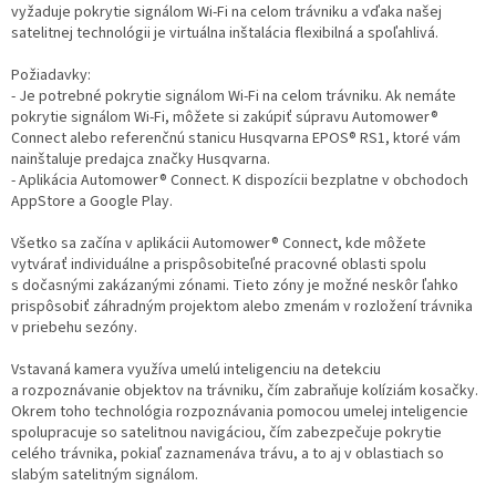
vyžaduje pokrytie signálom Wi-Fi na celom trávniku a vďaka našej
satelitnej technológii je virtuálna inštalácia flexibilná a spoľahlivá.
Požiadavky:
- Je potrebné pokrytie signálom Wi-Fi na celom trávniku. Ak nemáte
pokrytie signálom Wi-Fi, môžete si zakúpiť súpravu Automower®
Connect alebo referenčnú stanicu Husqvarna EPOS® RS1, ktoré vám
nainštaluje predajca značky Husqvarna.
- Aplikácia Automower® Connect. K dispozícii bezplatne v obchodoch
AppStore a Google Play.
Všetko sa začína v aplikácii Automower® Connect, kde môžete
vytvárať individuálne a prispôsobiteľné pracovné oblasti spolu
s dočasnými zakázanými zónami. Tieto zóny je možné neskôr ľahko
prispôsobiť záhradným projektom alebo zmenám v rozložení trávnika
v priebehu sezóny.
Vstavaná kamera využíva umelú inteligenciu na detekciu
a rozpoznávanie objektov na trávniku, čím zabraňuje kolíziám kosačky.
Okrem toho technológia rozpoznávania pomocou umelej inteligencie
spolupracuje so satelitnou navigáciou, čím zabezpečuje pokrytie
celého trávnika, pokiaľ zaznamenáva trávu, a to aj v oblastiach so
slabým satelitným signálom.