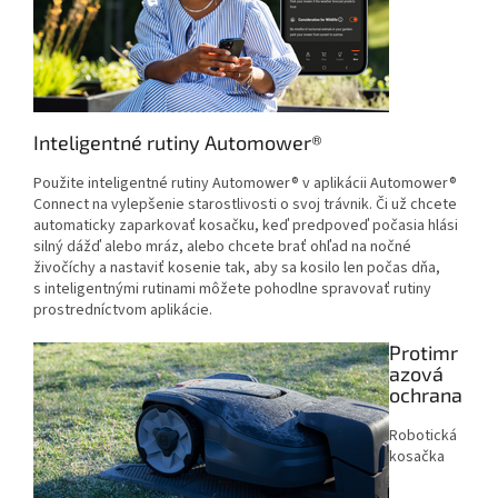
Inteligentné rutiny Automower®
Použite inteligentné rutiny Automower® v aplikácii Automower®
Connect na vylepšenie starostlivosti o svoj trávnik. Či už chcete
automaticky zaparkovať kosačku, keď predpoveď počasia hlási
silný dážď alebo mráz, alebo chcete brať ohľad na nočné
živočíchy a nastaviť kosenie tak, aby sa kosilo len počas dňa,
s inteligentnými rutinami môžete pohodlne spravovať rutiny
prostredníctvom aplikácie.
Protimr
azová
ochrana
Robotická
kosačka