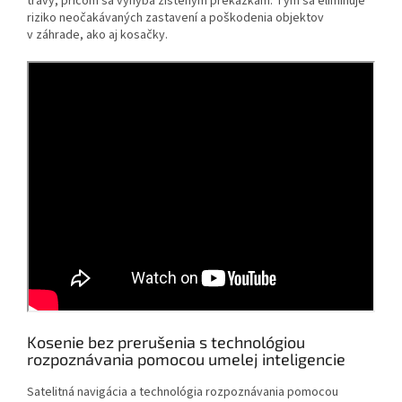
trávy, pričom sa vyhýba zisteným prekážkam. Tým sa eliminuje
riziko neočakávaných zastavení a poškodenia objektov
v záhrade, ako aj kosačky.
Kosenie bez prerušenia s technológiou
rozpoznávania pomocou umelej inteligencie
Satelitná navigácia a technológia rozpoznávania pomocou