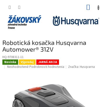
Prejsť na obsah
NÁKUP
Robotická kosačka Husqvarna
Automower® 312V
HQ-9708311-11
Novinka
Výpredaj
JARNÁ AKCIA
Priemerné hodnotenie produktu je 0,0 z 5 hviezdičiek.
Neohodnotené
Podrobnosti hodnotenia
Značka:
Husqvarna