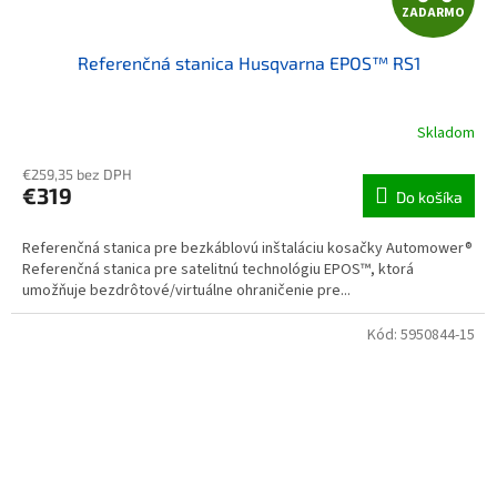
ZADARMO
Referenčná stanica Husqvarna EPOS™ RS1
Skladom
€259,35 bez DPH
€319
Do košíka
Referenčná stanica pre bezkáblovú inštaláciu kosačky Automower®
Referenčná stanica pre satelitnú technológiu EPOS™, ktorá
umožňuje bezdrôtové/virtuálne ohraničenie pre...
Kód:
5950844-15