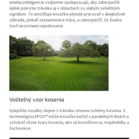
umelej inteligencie vzájomne spolupracujú, aby zabezpečili
úplné pokrytie trávnika aj v oblastiach so slabým satelitným
signálom. To umožňuje kosačke plynule pracovať v akejkoľvek
záhrade, pokiaľ zaznamenáva trávu, a zabezpečiť, že žiadna
časť nezostane nepokosená.
Voliteľný vzor kosenia
Vylepšite vizuálny dojem z trávnika zmenou schémy kosenia. S
technológiou EPOS™ môže kosačka bežať v paralelných líniách a
vytvárať rôzne tvary kosenia, ako sú kosoštvorce, trojuholníky a
šachovnice.