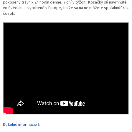
pokosený trávnik 24 hodín denne, 7 dní v týždni. Kosačky sú navrhnuté
vo Švédsku a vyrobené v Európe, takže sa na ne môžete spoľahnúť rok
čo rok.
Detailné informácie