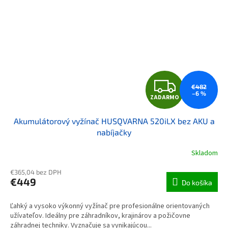
ZAD
€482
–6 %
ZADARMO
Akumulátorový vyžínač HUSQVARNA 520iLX bez AKU a
nabíjačky
Skladom
€365,04 bez DPH
€449
Do košíka
Ľahký a vysoko výkonný vyžínač pre profesionálne orientovaných
užívateľov. Ideálny pre záhradníkov, krajinárov a požičovne
záhradnej techniky. Vyznačuje sa vynikajúcou...