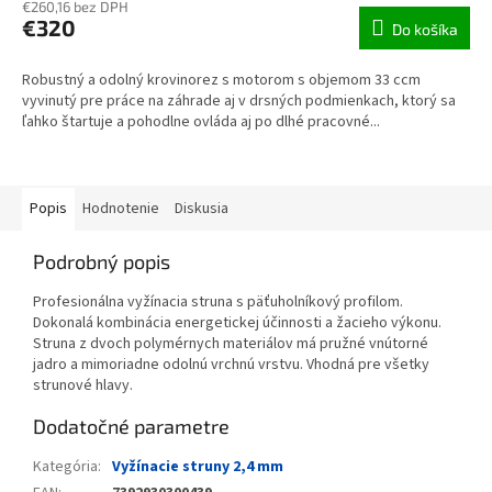
€260,16 bez DPH
€320
Do košíka
Robustný a odolný krovinorez s motorom s objemom 33 ccm
vyvinutý pre práce na záhrade aj v drsných podmienkach, ktorý sa
ľahko štartuje a pohodlne ovláda aj po dlhé pracovné...
Popis
Hodnotenie
Diskusia
Podrobný popis
Profesionálna vyžínacia struna s päťuholníkový profilom.
Dokonalá kombinácia energetickej účinnosti a žacieho výkonu.
Struna z dvoch polymérnych materiálov má pružné vnútorné
jadro a mimoriadne odolnú vrchnú vrstvu. Vhodná pre všetky
strunové hlavy.
Dodatočné parametre
Kategória
:
Vyžínacie struny 2,4 mm