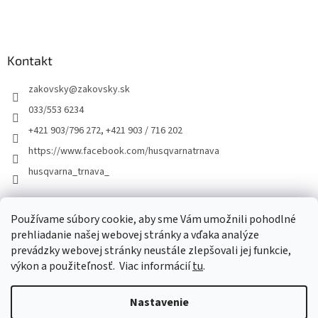
Kontakt
zakovsky
@
zakovsky.sk
033/553 6234
+421 903/796 272, +421 903 / 716 202
https://www.facebook.com/husqvarnatrnava
husqvarna_trnava_
Facebook
Používame súbory cookie, aby sme Vám umožnili pohodlné
prehliadanie našej webovej stránky a vďaka analýze
prevádzky webovej stránky neustále zlepšovali jej funkcie,
výkon a použiteľnosť.
Viac informácií
tu
.
Nastavenie
Vytvoril Shoptet