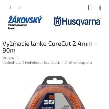
Prejsť na obsah
NÁKUP
Vyžínacie lanko CoreCut 2,4mm -
90m
5976692-11
Priemerné hodnotenie produktu je 0,0 z 5 hviezdičiek.
Neohodnotené
Podrobnosti hodnotenia
Značka:
Husqvarna