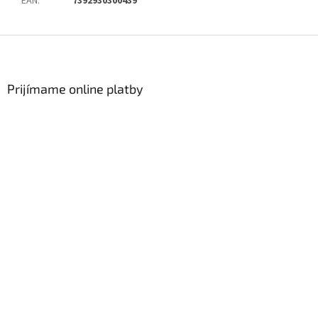
EAN
:
7392930300439
Zápätie
Prijímame online platby