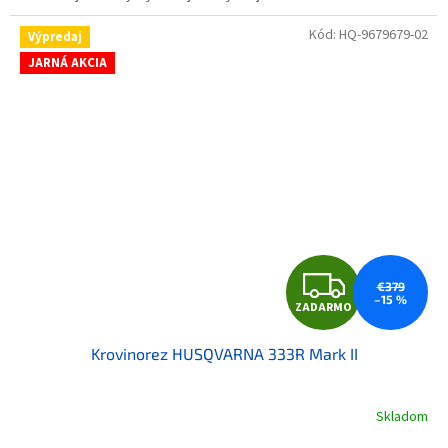
Kód:
HQ-9679679-02
Výpredaj
JARNÁ AKCIA
ZAD
€379
–15 %
ZADARMO
Krovinorez HUSQVARNA 333R Mark II
Skladom