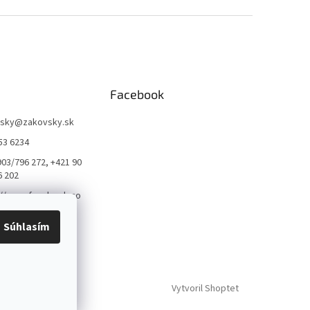
Facebook
sky
@
zakovsky.sk
53 6234
903/796 272, +421 90
6 202
://www.facebook.co
qvarnatrnava
Súhlasím
arna_trnava_
Vytvoril Shoptet