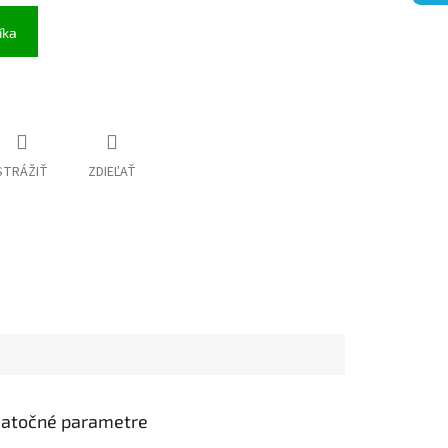
íka
STRÁŽIŤ
ZDIEĽAŤ
atočné parametre