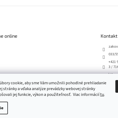
e online
Kontakt
zakov
033/5
+421 
3 / 71
https
m/hus
úbory cookie, aby sme Vám umožnili pohodlné prehliadanie
husqv
j stránky a vďaka analýze prevádzky webovej stránky
šovali jej funkcie, výkon a použiteľnosť.
Viac informácií
tu
.
ie