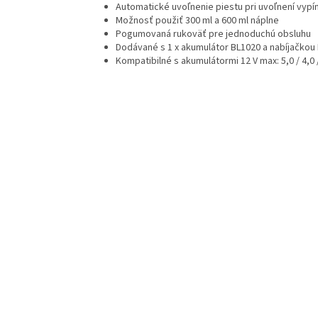
Automatické uvoľnenie piestu pri uvoľnení vypí
Možnosť použiť 300 ml a 600 ml náplne
Pogumovaná rukoväť pre jednoduchú obsluhu
Dodávané s 1 x akumulátor BL1020 a nabíjačko
Kompatibilné s akumulátormi 12 V max: 5,0 / 4,0 /