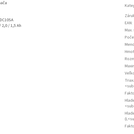
nača
Kate
Záru
u DC10SA
EAN
:
 2,0 / 1,5 Ah
Max. 
Počet
Meno
Hmot
Rozme
Maxi
Veľk
Triax
<sub
Fakto
Hladi
<sub
Hlad
(L<s
Fakto