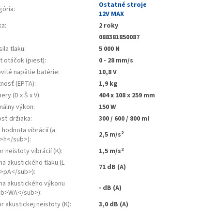
Ostatné stroje
gória
:
12V MAX
ka
:
2 roky
088381850087
sila tlaku
:
5 000 N
 otáčok (piest)
:
0 - 28 mm/s
vité napätie batérie
:
10,8 V
nosť (EPTA)
:
1,9 kg
ry (D x Š x V)
:
404 x 108 x 259 mm
málny výkon
:
150 W
osť držiaka
:
300 / 600 / 800 ml
. hodnota vibrácií (a
2,5 m/s²
>h</sub>)
:
r neistoty vibrácií (K)
:
1,5 m/s²
na akustického tlaku (L
71 dB (A)
>pA</sub>)
:
ina akustického výkonu
- dB (A)
ub>WA</sub>)
:
r akustickej neistoty (K)
:
3,0 dB (A)