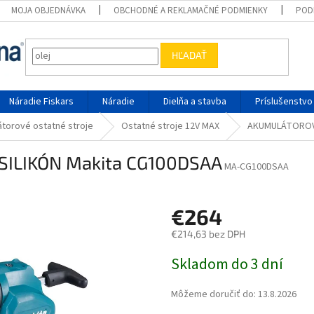
MOJA OBJEDNÁVKA
OBCHODNÉ A REKLAMAČNÉ PODMIENKY
POD
HĽADAŤ
Náradie Fiskars
Náradie
Dielňa a stavba
Príslušenstvo
torové ostatné stroje
Ostatné stroje 12V MAX
AKUMULÁTOROVÁ
ILIKÓN Makita CG100DSAA
MA-CG100DSAA
€264
€214,63 bez DPH
Jednotková cena:
Skladom do 3 dní
Môžeme doručiť do:
13.8.2026