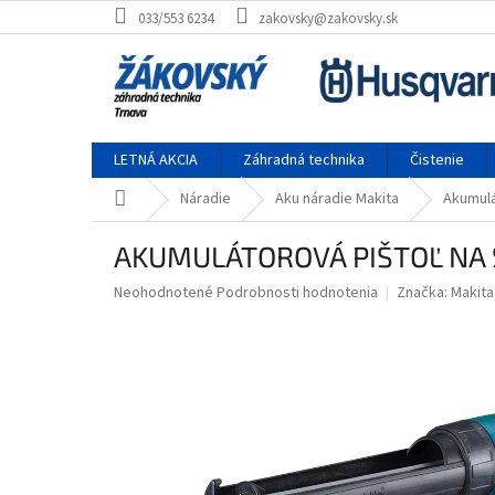
Prejsť na obsah
033/553 6234
zakovsky@zakovsky.sk
LETNÁ AKCIA
Záhradná technika
Čistenie
Domov
Náradie
Aku náradie Makita
Akumulá
AKUMULÁTOROVÁ PIŠTOĽ NA S
Priemerné hodnotenie produktu je 0,0 z 5 hviezdičiek.
Neohodnotené
Podrobnosti hodnotenia
Značka:
Makita