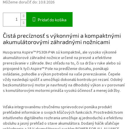
Môžeme doručiť do:
10.8.2026
Pridať do košíka
Čistá precíznosť s výkonnými a kompaktnými
akumulátorovými záhradnými nožnicami
Husqvarna Aspire™ PS30X-P4A sú kompaktné, ale vysoko výkonné
akumulátorové záhradné nožnice určené na presné a efektívne
prerezávanie v záhrade. Bez ohľadu na to, či sa držia v ruke alebo sú
pripojené k tyči Aspire™ Pole na predĺženie dosahu, ponúkajú
ovládanie, pohodlie a výkon potrebné na vaše prerezávanie. Čepele
vždy nasledujú spúšť a umožňujú dokonalú kontrolu pri rezaní. Odolný
bezkomutátorový motor je navrhnutý na dlhodobý výkon a v porovnaní
s komutátorovými motormi prináša vysokú účinnosť a menej údržby. ​
Vďaka integrovanému stručnému sprievodcovi ponúka produkt
prehľadné informácie o svojich kľúčových funkciách. Prostredníctvom
intuitívneho digitálneho rozhrania umožňuje aj jednoduchú a efektívnu
obsluhu a jasný prehľad o stave akumulátora. Dodaný háčik uľahčuje
uskladnenie a 18 V akumulátorový systém POWER FOR ALL ALLIANCE