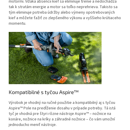
motormi. Vďaka absencii kief sa eliminuje trenie a nedochádza
tak k stratám energie a motor sa toľko neprehrieva. Takisto sa
tým eliminuje potreba údržby alebo výmeny opotrebovaných
kief a môžete ťažiť zo zlepšeného výkonu a vyššieho krútiaceho
momentu.
Kompatibilné s tyčou Aspire™
Výrobok je vhodný na ručné použitie a kompatibilný aj s tyčou
Aspire™ Pole na predĺženie dosahu v prípade potreby. Tá istá
tyč je vhodná pre štyri rôzne nástroje Aspire™ – nožnice na
konáre, nožnice na kríky a záhradné nožnice – čo vám umožní
jednoducho meniť nástroje.