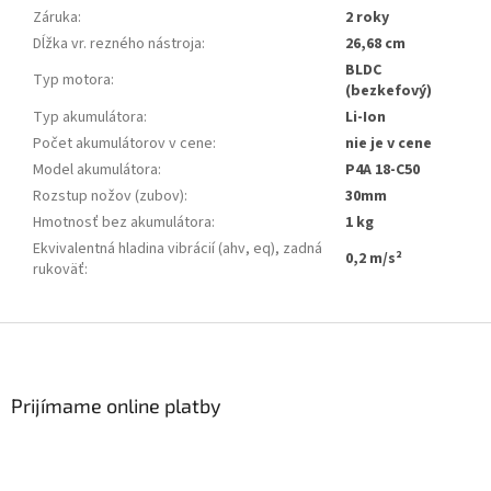
Záruka
:
2 roky
Dĺžka vr. rezného nástroja
:
26,68 cm
BLDC
Typ motora
:
(bezkefový)
Typ akumulátora
:
Li-Ion
Počet akumulátorov v cene
:
nie je v cene
Model akumulátora
:
P4A 18-C50
Rozstup nožov (zubov)
:
30mm
Hmotnosť bez akumulátora
:
1 kg
Ekvivalentná hladina vibrácií (ahv, eq), zadná
0,2 m/s²
rukoväť
:
Zápätie
Prijímame online platby