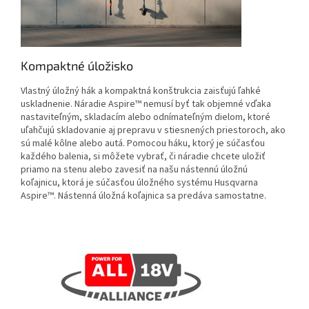
Kompaktné úložisko
Vlastný úložný hák a kompaktná konštrukcia zaisťujú ľahké
uskladnenie. Náradie Aspire™ nemusí byť tak objemné vďaka
nastaviteľným, skladacím alebo odnímateľným dielom, ktoré
uľahčujú skladovanie aj prepravu v stiesnených priestoroch, ako
sú malé kôlne alebo autá. Pomocou háku, ktorý je súčasťou
každého balenia, si môžete vybrať, či náradie chcete uložiť
priamo na stenu alebo zavesiť na našu nástennú úložnú
koľajnicu, ktorá je súčasťou úložného systému Husqvarna
Aspire™. Nástenná úložná koľajnica sa predáva samostatne.