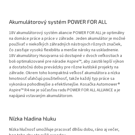
Akumulátorový systém POWER FOR ALL
18V akumulátorový systém aliancie POWER FOR ALL je optimálny
na domáce práce a práce v záhrade. Jeden akumulátor je možné
používať v niekoľkých záhradných nástrojoch rôznych značiek,
čo zaisťuje vysokú flexibilitu a menšie nároky na uskladnenie.
18V akumulátory Husqvarna sú dostupné v dvoch veľkostiach a
boli optimalizované pre náradie Aspire™, aby zaistili lepší výkon
a dostatočnú dobu prevádzky pre rôzne kutilské projekty na
záhrade. Okrem toho kompaktná veľkosť akumulátora a nízka
hmotnosť uľahčujú použiteľnosť, takže každý typ práce sa
vykonáva pohodlnejšie a efektívnejšie. Kosačka Automower®
Aspire™ R4 nie je súčasťou radu POWER FOR ALL ALLIANCE a je
napájaná vstavaným akumulátorom.
Nízka hladina hluku
Nízka hlučnosť umožňuje pracovať dlhšiu dobu, ráno aj večer,