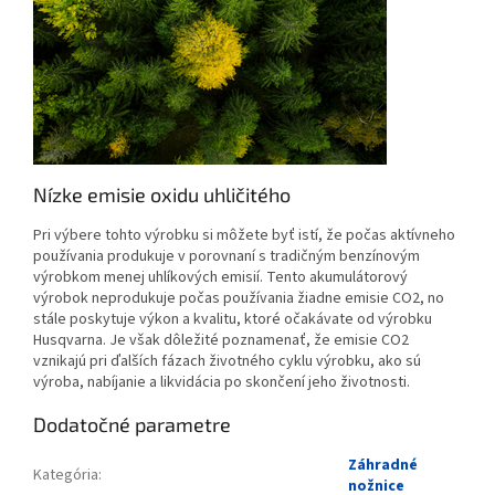
Nízke emisie oxidu uhličitého
Pri výbere tohto výrobku si môžete byť istí, že počas aktívneho
používania produkuje v porovnaní s tradičným benzínovým
výrobkom menej uhlíkových emisií. Tento akumulátorový
výrobok neprodukuje počas používania žiadne emisie CO2, no
stále poskytuje výkon a kvalitu, ktoré očakávate od výrobku
Husqvarna. Je však dôležité poznamenať, že emisie CO2
vznikajú pri ďalších fázach životného cyklu výrobku, ako sú
výroba, nabíjanie a likvidácia po skončení jeho životnosti.
Dodatočné parametre
Záhradné
Kategória
:
nožnice