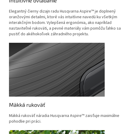
Intuitívne ovládanie
Elegantný čierny dizajn radu Husqvarna Aspire™ je doplnený
oranžovými detailmi, ktoré vás intuitívne navedú ku všetkým
interakčným bodom. Vylepšená ergonómia, ako napríklad
nastaviteľné rukoväti, a pevné materiály vám pomôžu ľahko sa
pustiť do akéhokoľvek záhradného projektu.
Mäkká rukoväť
Mäkká rukoväť náradia Husqvarna Aspire™ zaisťuje maximálne
pohodlie pri práci.