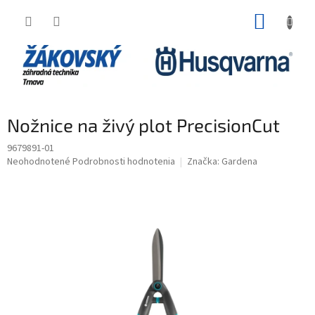
Prejsť na obsah
NÁKUP
Nožnice na živý plot PrecisionCut
9679891-01
Priemerné hodnotenie produktu je 0,0 z 5 hviezdičiek.
Neohodnotené
Podrobnosti hodnotenia
Značka:
Gardena