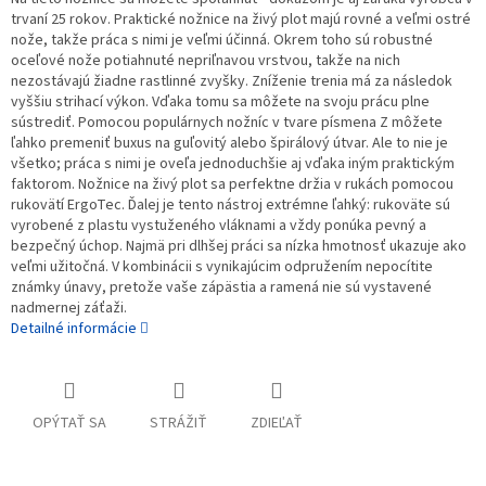
trvaní 25 rokov. Praktické nožnice na živý plot majú rovné a veľmi ostré
nože, takže práca s nimi je veľmi účinná. Okrem toho sú robustné
oceľové nože potiahnuté nepriľnavou vrstvou, takže na nich
nezostávajú žiadne rastlinné zvyšky. Zníženie trenia má za následok
vyššiu strihací výkon. Vďaka tomu sa môžete na svoju prácu plne
sústrediť. Pomocou populárnych nožníc v tvare písmena Z môžete
ľahko premeniť buxus na guľovitý alebo špirálový útvar. Ale to nie je
všetko; práca s nimi je oveľa jednoduchšie aj vďaka iným praktickým
faktorom. Nožnice na živý plot sa perfektne držia v rukách pomocou
rukovätí ErgoTec. Ďalej je tento nástroj extrémne ľahký: rukoväte sú
vyrobené z plastu vystuženého vláknami a vždy ponúka pevný a
bezpečný úchop. Najmä pri dlhšej práci sa nízka hmotnosť ukazuje ako
veľmi užitočná. V kombinácii s vynikajúcim odpružením nepocítite
známky únavy, pretože vaše zápästia a ramená nie sú vystavené
nadmernej záťaži.
Detailné informácie
OPÝTAŤ SA
STRÁŽIŤ
ZDIEĽAŤ