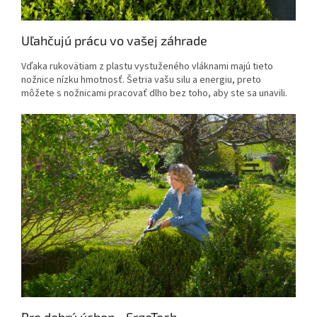
Uľahčujú prácu vo vašej záhrade
Vďaka rukovätiam z plastu vystuženého vláknami majú tieto
nožnice nízku hmotnosť. Šetria vašu silu a energiu, preto
môžete s nožnicami pracovať dlho bez toho, aby ste sa unavili.
Pre dobrý úchop - ErgoTech