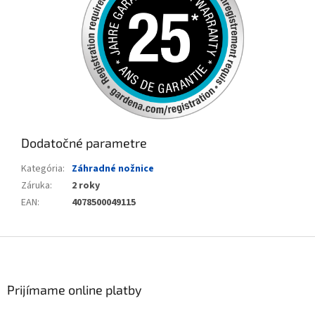
Dodatočné parametre
Kategória
:
Záhradné nožnice
Záruka
:
2 roky
EAN
:
4078500049115
Zápätie
Prijímame online platby