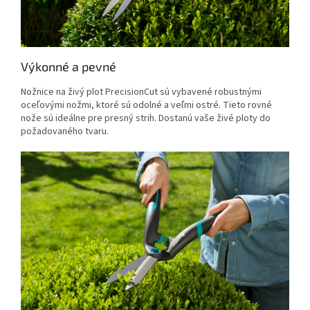
Výkonné a pevné
Nožnice na živý plot PrecisionCut sú vybavené robustnými
oceľovými nožmi, ktoré sú odolné a veľmi ostré. Tieto rovné
nože sú ideálne pre presný strih. Dostanú vaše živé ploty do
požadovaného tvaru.