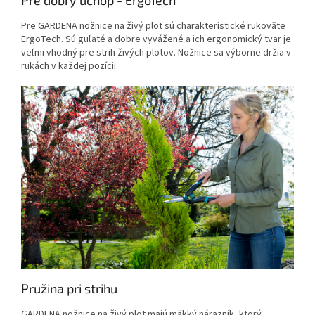
Pre GARDENA nožnice na živý plot sú charakteristické rukoväte
ErgoTech. Sú guľaté a dobre vyvážené a ich ergonomický tvar je
veľmi vhodný pre strih živých plotov. Nožnice sa výborne držia v
rukách v každej pozícii.
Pružina pri strihu
GARDENA nožnice na živý plot majú mäkký nárazník, ktorý