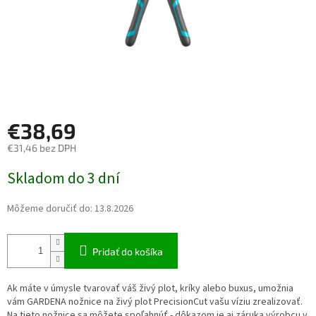
€38,69
€31,46 bez DPH
Jednotková cena:
Skladom do 3 dní
Môžeme doručiť do:
13.8.2026
Pridať do košíka
Ak máte v úmysle tvarovať váš živý plot, kríky alebo buxus, umožnia
vám GARDENA nožnice na živý plot PrecisionCut vašu víziu zrealizovať.
Na tieto nožnice sa môžete spoľahnúť - dôkazom je aj záruka výrobcu v