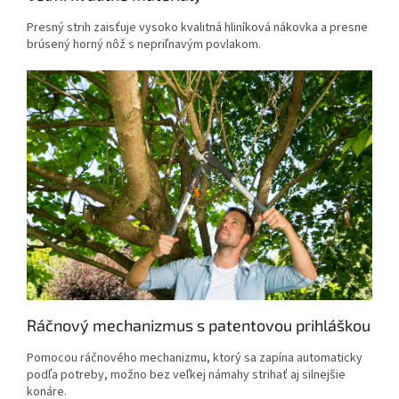
Presný strih zaisťuje vysoko kvalitná hliníková nákovka a presne
brúsený horný nôž s nepriľnavým povlakom.
Ráčnový mechanizmus s patentovou prihláškou
Pomocou ráčnového mechanizmu, ktorý sa zapína automaticky
podľa potreby, možno bez veľkej námahy strihať aj silnejšie
konáre.