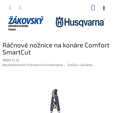
Prejsť na obsah
NÁKUP
Ráčnové nožnice na konáre Comfort
SmartCut
9666172-01
Priemerné hodnotenie produktu je 0,0 z 5 hviezdičiek.
Neohodnotené
Podrobnosti hodnotenia
Značka:
Gardena