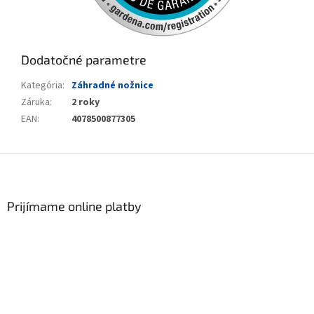
Dodatočné parametre
Kategória
:
Záhradné nožnice
Záruka
:
2 roky
EAN
:
4078500877305
Zápätie
Prijímame online platby