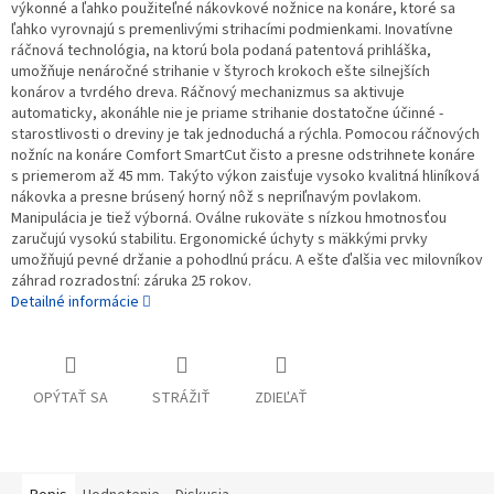
výkonné a ľahko použiteľné nákovkové nožnice na konáre, ktoré sa
ľahko vyrovnajú s premenlivými strihacími podmienkami. Inovatívne
ráčnová technológia, na ktorú bola podaná patentová prihláška,
umožňuje nenáročné strihanie v štyroch krokoch ešte silnejších
konárov a tvrdého dreva. Ráčnový mechanizmus sa aktivuje
automaticky, akonáhle nie je priame strihanie dostatočne účinné -
starostlivosti o dreviny je tak jednoduchá a rýchla. Pomocou ráčnových
nožníc na konáre Comfort SmartCut čisto a presne odstrihnete konáre
s priemerom až 45 mm. Takýto výkon zaisťuje vysoko kvalitná hliníková
nákovka a presne brúsený horný nôž s nepriľnavým povlakom.
Manipulácia je tiež výborná. Oválne rukoväte s nízkou hmotnosťou
zaručujú vysokú stabilitu. Ergonomické úchyty s mäkkými prvky
umožňujú pevné držanie a pohodlnú prácu. A ešte ďalšia vec milovníkov
záhrad rozradostní: záruka 25 rokov.
Detailné informácie
OPÝTAŤ SA
STRÁŽIŤ
ZDIEĽAŤ