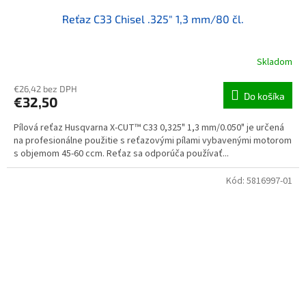
Reťaz C33 Chisel .325" 1,3 mm/80 čl.
Skladom
€26,42 bez DPH
Do košíka
€32,50
Pílová reťaz Husqvarna X-CUT™ C33 0,325" 1,3 mm/0.050" je určená
na profesionálne použitie s reťazovými pílami vybavenými motorom
s objemom 45-60 ccm. Reťaz sa odporúča používať...
Kód:
5816997-01