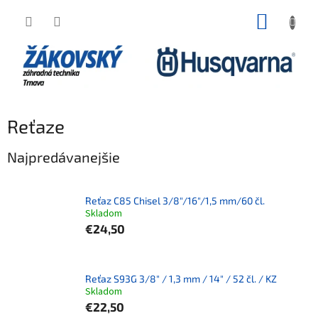
Prejsť na obsah
NÁKUP
Reťaze
Najpredávanejšie
Reťaz C85 Chisel 3/8"/16"/1,5 mm/60 čl.
Skladom
€24,50
Reťaz S93G 3/8" / 1,3 mm / 14" / 52 čl. / KZ
Skladom
€22,50