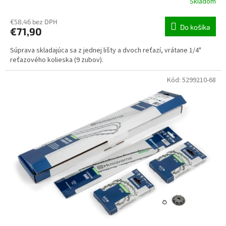
Skladom
€58,46 bez DPH
Do košíka
€71,90
Súprava skladajúca sa z jednej lišty a dvoch reťazí, vrátane 1/4"
reťazového kolieska (9 zubov).
Kód:
5299210-68