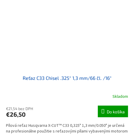
Reťaz C33 Chisel .325" 1,3 mm/66 čl. /16"
Skladom
€21,54 bez DPH
Do košíka
€26,50
Pílová reťaz Husqvarna X-CUT™ C33 0,325" 1,3 mm/0.050" je určená
na profesionálne použitie s reťazovými pílami vybavenými motorom