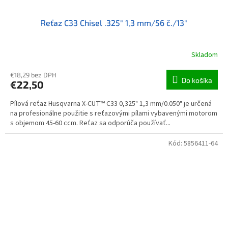
Reťaz C33 Chisel .325" 1,3 mm/56 č./13"
Skladom
€18,29 bez DPH
Do košíka
€22,50
Pílová reťaz Husqvarna X-CUT™ C33 0,325" 1,3 mm/0.050" je určená
na profesionálne použitie s reťazovými pílami vybavenými motorom
s objemom 45-60 ccm. Reťaz sa odporúča používať...
Kód:
5856411-64