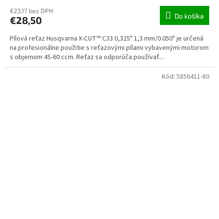
€23,17 bez DPH
Do košíka
€28,50
Pílová reťaz Husqvarna X-CUT™ C33 0,325" 1,3 mm/0.050" je určená
na profesionálne použitie s reťazovými pílami vybavenými motorom
s objemom 45-60 ccm. Reťaz sa odporúča používať...
Kód:
5856411-80