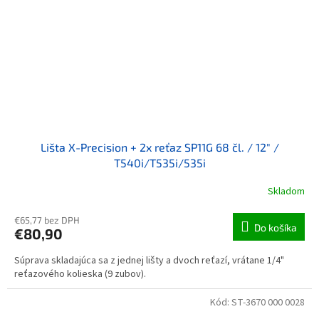
Lišta X-Precision + 2x reťaz SP11G 68 čl. / 12" /
T540i/T535i/535i
Skladom
€65,77 bez DPH
Do košíka
€80,90
Súprava skladajúca sa z jednej lišty a dvoch reťazí, vrátane 1/4"
reťazového kolieska (9 zubov).
Kód:
ST-3670 000 0028