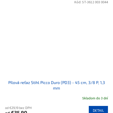
Kód:
ST-3612 003 0044
Pílová reťaz Stihl Picco Duro (PD3) - 45 cm, 3/8 P, 1,3
mm
Skladom do 3 dní
od €29,19 bez DPH
DETAIL
€35,90
od