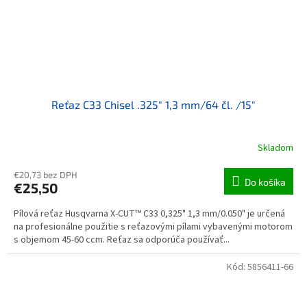
Reťaz C33 Chisel .325" 1,3 mm/64 čl. /15"
Skladom
€20,73 bez DPH
Do košíka
€25,50
Pílová reťaz Husqvarna X-CUT™ C33 0,325" 1,3 mm/0.050" je určená
na profesionálne použitie s reťazovými pílami vybavenými motorom
s objemom 45-60 ccm. Reťaz sa odporúča používať...
Kód:
5856411-66