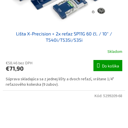
Lišta X-Precision + 2x reťaz SP11G 60 čl. / 10" /
T540i/T535i/535i
Skladom
€58,46 bez DPH
Do košíka
€71,90
Súprava skladajúca sa z jednej lišty a dvoch reťazí, vrátane 1/4"
reťazového kolieska (9 zubov).
Kód:
5299209-68