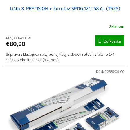
Lišta X-PRECISION + 2x reťaz SP11G 12"/ 68 čl. (T525)
Skladom
€65,77 bez DPH
Do košíka
€80,90
Súprava skladajúca sa z jednej lišty a dvoch reťazí, vrátane 1/4"
reťazového kolieska (9 zubov).
Kód:
5299209-60