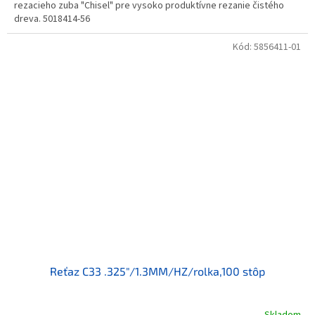
rezacieho zuba "Chisel" pre vysoko produktívne rezanie čistého
dreva. 5018414-56
Kód:
5856411-01
Reťaz C33 .325"/1.3MM/HZ/rolka,100 stôp