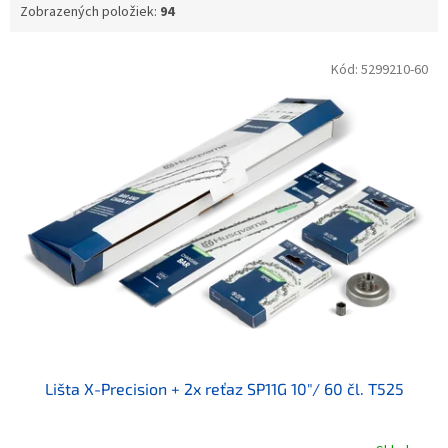
Zobrazených položiek:
94
Výpis produktov
Kód:
5299210-60
Lišta X-Precision + 2x reťaz SP11G 10"/ 60 čl. T525