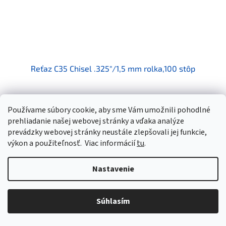
Reťaz C35 Chisel .325"/1,5 mm rolka,100 stôp
Skladom
Používame súbory cookie, aby sme Vám umožnili pohodlné
prehliadanie našej webovej stránky a vďaka analýze
€544,63 bez DPH
Do košíka
€669,90
prevádzky webovej stránky neustále zlepšovali jej funkcie,
výkon a použiteľnosť.
Viac informácií
tu
.
Pílová reťaz Husqvarna X-CUT™ C35 je určená pre reťazové píly s
motorom s objemom 45 - 60 ccm, vyrobené spoločnosťou
Husqvarna pre profesionálne použitie. Reťaz má robustnú...
Nastavenie
Kód:
5816997-56
Súhlasím