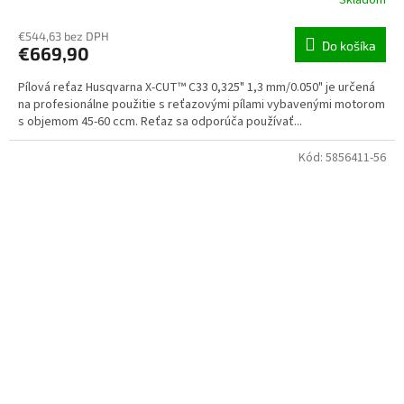
Skladom
€544,63 bez DPH
Do košíka
€669,90
Pílová reťaz Husqvarna X-CUT™ C33 0,325" 1,3 mm/0.050" je určená
na profesionálne použitie s reťazovými pílami vybavenými motorom
s objemom 45-60 ccm. Reťaz sa odporúča používať...
Kód:
5856411-56