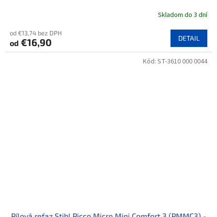
Skladom do 3 dní
od €13,74 bez DPH
DETAIL
€16,90
od
Kód:
ST-3610 000 0044
Pílová reťaz Stihl Picco Micro Mini Comfort 3 (PMMC3) -