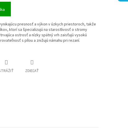
íka
vynikajúcu presnosť a výkon v úzkych priestoroch, takže
íkov, ktorí sa špecializujú na starostlivosť o stromy
trvajúca ostrosť a nízky spätný vrh zaisťujú vysokú
rovateľnosť s pílou a znižujú námahu pri rezaní.
STRÁŽIŤ
ZDIEĽAŤ