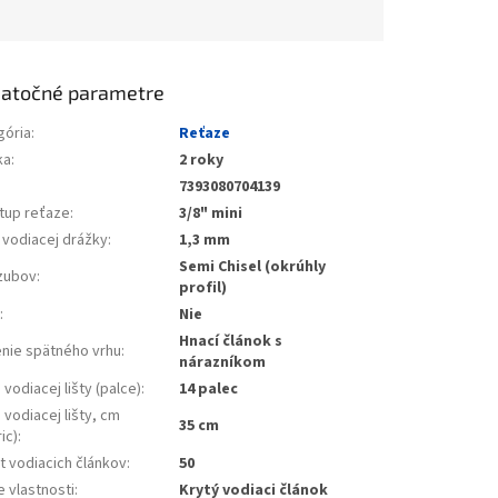
atočné parametre
gória
:
Reťaze
ka
:
2 roky
7393080704139
tup reťaze
:
3/8" mini
 vodiacej drážky
:
1,3 mm
Semi Chisel (okrúhly
zubov
:
profil)
L
:
Nie
Hnací článok s
enie spätného vrhu
:
nárazníkom
 vodiacej lišty (palce)
:
14 palec
 vodiacej lišty, cm
35 cm
ic)
:
t vodiacich článkov
:
50
e vlastnosti
:
Krytý vodiaci článok