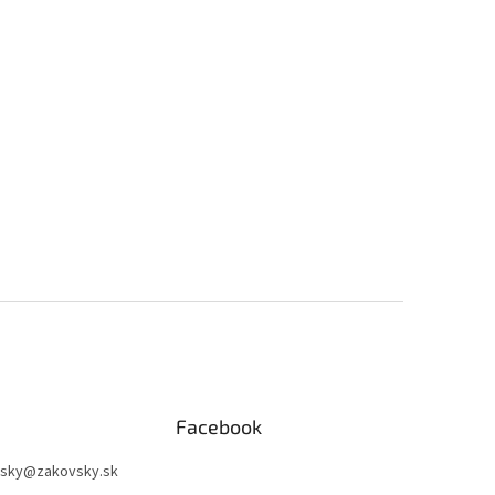
Facebook
sky
@
zakovsky.sk