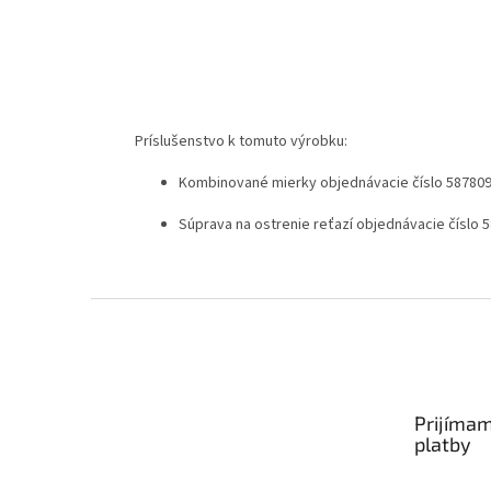
Príslušenstvo k tomuto výrobku:
Kombinované mierky objednávacie číslo 58780
Súprava na ostrenie reťazí objednávacie číslo 
Zápätie
Prijímam
platby