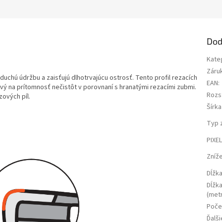
Dod
Kate
Záru
uchú údržbu a zaisťujú dlhotrvajúcu ostrosť. Tento profil rezacích
EAN
:
livý na prítomnosť nečistôt v porovnaní s hranatými rezacími zubmi.
Rozs
ových píl.
Šírka
Typ 
PIXE
Zníž
Dĺžka
Dĺžka
(metr
Poče
Ďalši