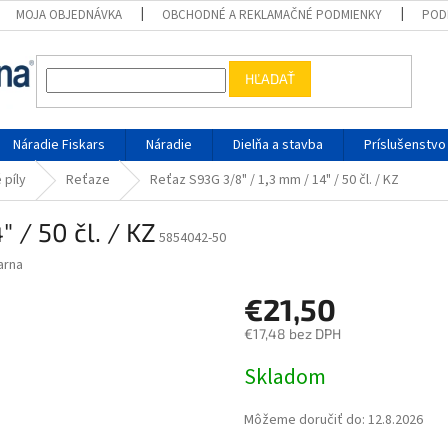
MOJA OBJEDNÁVKA
OBCHODNÉ A REKLAMAČNÉ PODMIENKY
POD
HĽADAŤ
Náradie Fiskars
Náradie
Dielňa a stavba
Príslušenstvo
 píly
Reťaze
Reťaz S93G 3/8" / 1,3 mm / 14" / 50 čl. / KZ
 / 50 čl. / KZ
5854042-50
arna
€21,50
€17,48 bez DPH
Jednotková cena:
Skladom
Môžeme doručiť do:
12.8.2026