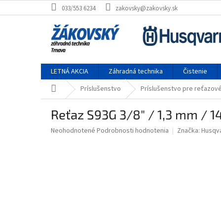
Prejsť na obsah
033/553 6234
zakovsky@zakovsky.sk
LETNÁ AKCIA
Záhradná technika
Čistenie
Domov
Príslušenstvo
Príslušenstvo pre reťazové
Reťaz S93G 3/8" / 1,3 mm / 14"
Priemerné hodnotenie produktu je 0,0 z 5 hviezdičiek.
Neohodnotené
Podrobnosti hodnotenia
Značka:
Husqv