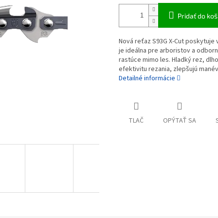
Pridať do koš
Nová reťaz S93G X-Cut poskytuje 
je ideálna pre arboristov a odborn
rastúce mimo les. Hladký rez, dlho
efektivitu rezania, zlepšujú manév
Detailné informácie
TLAČ
OPÝTAŤ SA