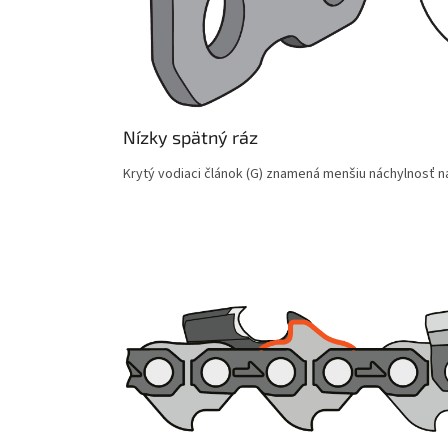
Nízky spätný ráz
Krytý vodiaci článok (G) znamená menšiu náchylnosť na