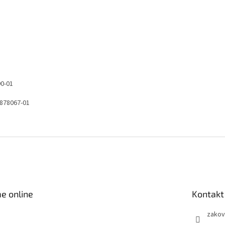
90-01
5878067-01
e online
Kontakt
zakov