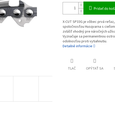
Pridať do koš
X-CUT SP33G je vôbec prvá reťaz, 
spoločnosťou Husqvarna s cieľom 
zvlášť vhodný pre náročných užív
Vyznačuje sa permanentnou ostros
odolnosťou proti vytiahnutiu.
Detailné informácie
TLAČ
OPÝTAŤ SA