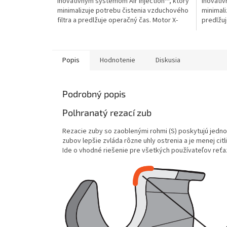
inovatívnym systémom Air Injection™, ktorý
inovatív
minimalizuje potrebu čistenia vzduchového
minimali
filtra a predlžuje operačný čas. Motor X-
predlžuj
Torq®...
znižuje..
Popis
Hodnotenie
Diskusia
Podrobný popis
Polhranatý rezací zub
Rezacie zuby so zaoblenými rohmi (S) poskytujú jednod
zubov lepšie zvláda rôzne uhly ostrenia a je menej cit
Ide o vhodné riešenie pre všetkých používateľov reťaz