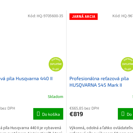
Kód:
HQ-9705600-35
Kód:
HQ-96
JARNÁ AKCIA
vá píla Husqvarna 440 II
Profesionálna reťazová píla
HUSQVARNA 545 Mark II
Skladom
 bez DPH
€665,85 bez DPH
€819
Do košíka
Do 
 píla Husqvarna 440 II je vybavená
Výkonná, odolná a ľahko ovládateľn