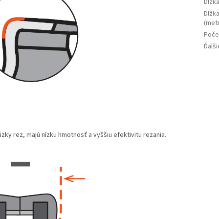
Dĺžka
Dĺžka
(metr
Poče
Ďalši
úzky rez, majú nízku hmotnosť a vyššiu efektivitu rezania.