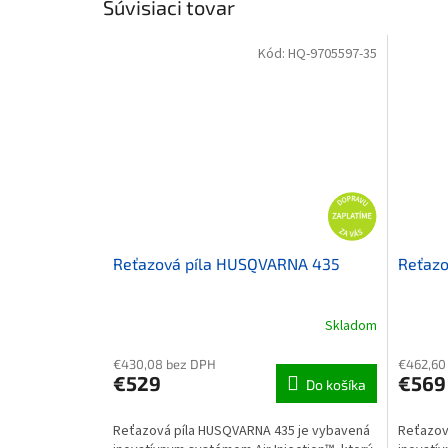
Súvisiaci tovar
Kód:
HQ-9705597-35
Reťazová píla HUSQVARNA 435
Reťazo
Skladom
€430,08 bez DPH
€462,60
€529
€569
Do košíka
Reťazová píla HUSQVARNA 435 je vybavená
Reťazová