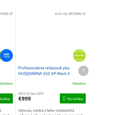
76906-35
Kód:
HQ-9676908-35
€939
–12 %
Profesionálna reťazová píla
Ďalší produkt
HUSQVARNA 550 XP Mark II
Skladom
Skladom
€812,20 bez DPH
€999
košíka
Do košíka
á
Výkonná, odolná a ľahko ovládateľná