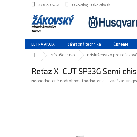
Prejsť na obsah
033/553 6234
zakovsky@zakovsky.sk
LETNÁ AKCIA
Záhradná technika
Čistenie
Domov
Príslušenstvo
Príslušenstvo pre reťazové
Reťaz X-CUT SP33G Semi chise
Priemerné hodnotenie produktu je 0,0 z 5 hviezdičiek.
Neohodnotené
Podrobnosti hodnotenia
Značka:
Husqv