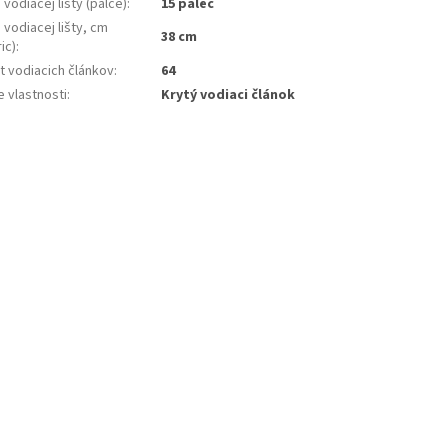
 vodiacej lišty (palce)
:
15 palec
 vodiacej lišty, cm
38 cm
ic)
:
t vodiacich článkov
:
64
e vlastnosti
:
Krytý vodiaci článok