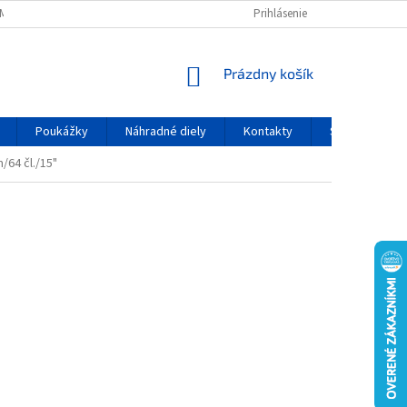
MIENKY OCHRANY OSOBNÝCH ÚDAJOV
Prihlásenie
NÁKUPNÝ KOŠÍK
Prázdny košík
Poukážky
Náhradné diely
Kontakty
Servis
/64 čl./15"