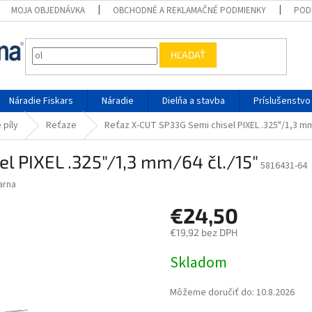
MOJA OBJEDNÁVKA
OBCHODNÉ A REKLAMAČNÉ PODMIENKY
POD
HĽADAŤ
Náradie Fiskars
Náradie
Dielňa a stavba
Príslušenstvo
 píly
Reťaze
Reťaz X-CUT SP33G Semi chisel PIXEL .325"/1,3 mm
l PIXEL .325"/1,3 mm/64 čl./15"
5816431-64
arna
€24,50
€19,92 bez DPH
Jednotková cena:
Skladom
Môžeme doručiť do:
10.8.2026