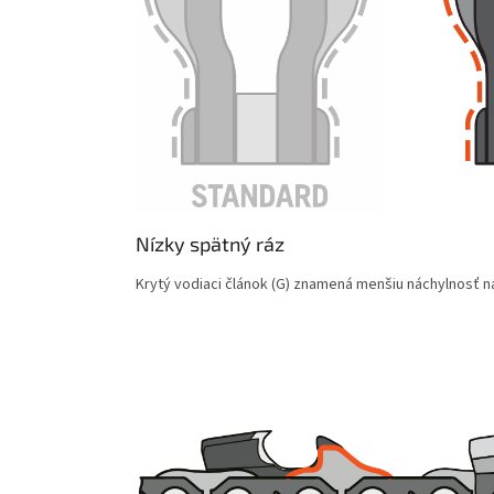
Nízky spätný ráz
Krytý vodiaci článok (G) znamená menšiu náchylnosť na