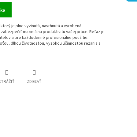
íka
ktorý je plne vyvinutá, navrhnutá a vyrobená
zabezpečiť maximálnu produktivitu vašej práce. Reťaz je
ateľov a pre každodenné profesionálne použitie.
ťou, dlhou životnosťou, vysokou účinnosťou rezania a
STRÁŽIŤ
ZDIEĽAŤ