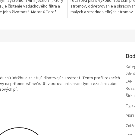
nym systémom Air Injection™, ktorý
reťazová píla s výkonom 50 ccm pr
zuje čistenie vzduchového filtra a
stromov, odvetvovanie a skracova
e jeho životnosť. Motor X-Torq®
malých a stredne veľkých stromov. 
.
štíhly dizajn a je...
Dod
Kate
Záru
uchú údržbu a zaisťujú dlhotrvajúcu ostrosť. Tento profil rezacích
EAN
:
livý na prítomnosť nečistôt v porovnaní s hranatými rezacími zubmi.
Rozs
ových píl.
Šírka
Typ 
PIXE
Zníž