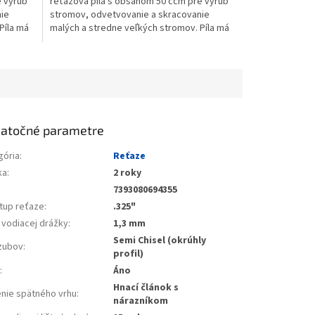
e výrub
reťazová píla s obsahom 50 ccm pre výrub
nie
stromov, odvetvovanie a skracovanie
Píla má
malých a stredne veľkých stromov. Píla má
štíhly dizajn a je...
atočné parametre
gória
:
Reťaze
ka
:
2 roky
7393080694355
tup reťaze
:
.325"
 vodiacej drážky
:
1,3 mm
Semi Chisel (okrúhly
zubov
:
profil)
L
:
Áno
Hnací článok s
enie spätného vrhu
:
nárazníkom