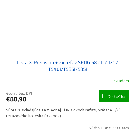
Lišta X-Precision + 2x reťaz SP11G 68 čl. / 12" /
T540i/T535i/535i
Skladom
€65,77 bez DPH
Do košíka
€80,90
Súprava skladajúca sa z jednej lišty a dvoch reťazí, vrátane 1/4"
reťazového kolieska (9 zubov).
Kód:
ST-3670 000 0028