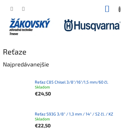
Prejsť na obsah
NÁKUP
Reťaze
Najpredávanejšie
Reťaz C85 Chisel 3/8"/16"/1,5 mm/60 čl.
Skladom
€24,50
Reťaz S93G 3/8" / 1,3 mm / 14" / 52 čl. / KZ
Skladom
€22,50