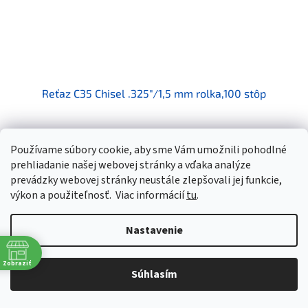
Reťaz C35 Chisel .325"/1,5 mm rolka,100 stôp
Skladom
Používame súbory cookie, aby sme Vám umožnili pohodlné
prehliadanie našej webovej stránky a vďaka analýze
€544,63 bez DPH
Do košíka
€669,90
prevádzky webovej stránky neustále zlepšovali jej funkcie,
výkon a použiteľnosť.
Viac informácií
tu
.
Pílová reťaz Husqvarna X-CUT™ C35 je určená pre reťazové píly s
motorom s objemom 45 - 60 ccm, vyrobené spoločnosťou
Husqvarna pre profesionálne použitie. Reťaz má robustnú...
Nastavenie
Kód:
5816997-56
Zobraziť
Súhlasím