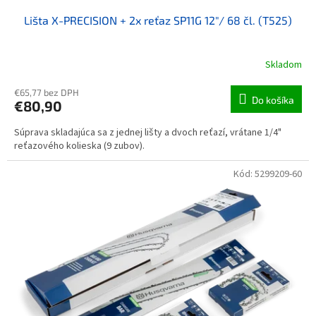
Lišta X-PRECISION + 2x reťaz SP11G 12"/ 68 čl. (T525)
Skladom
€65,77 bez DPH
Do košíka
€80,90
Súprava skladajúca sa z jednej lišty a dvoch reťazí, vrátane 1/4"
reťazového kolieska (9 zubov).
Kód:
5299209-60