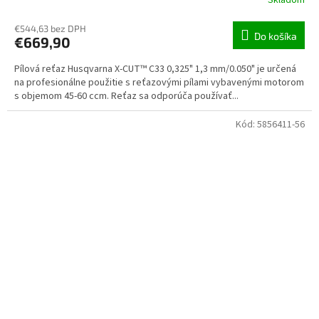
Skladom
€544,63 bez DPH
Do košíka
€669,90
Pílová reťaz Husqvarna X-CUT™ C33 0,325" 1,3 mm/0.050" je určená
na profesionálne použitie s reťazovými pílami vybavenými motorom
s objemom 45-60 ccm. Reťaz sa odporúča používať...
Kód:
5856411-56