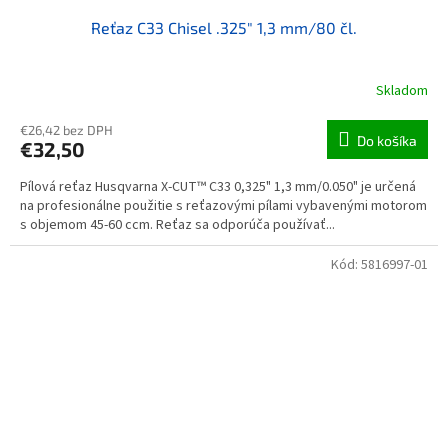
Reťaz C33 Chisel .325" 1,3 mm/80 čl.
Skladom
€26,42 bez DPH
Do košíka
€32,50
Pílová reťaz Husqvarna X-CUT™ C33 0,325" 1,3 mm/0.050" je určená
na profesionálne použitie s reťazovými pílami vybavenými motorom
s objemom 45-60 ccm. Reťaz sa odporúča používať...
Kód:
5816997-01