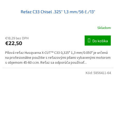
Reťaz C33 Chisel .325" 1,3 mm/56 č./13"
Skladom
€18,29 bez DPH
Do košíka
€22,50
Pílová reťaz Husqvarna X-CUT™ C33 0,325" 1,3 mm/0.050" je určená
na profesionálne použitie s reťazovými pílami vybavenými motorom
s objemom 45-60 ccm. Reťaz sa odporúča používať...
Kód:
5856411-64