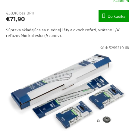
Skladom
€58,46 bez DPH
Do košíka
€71,90
Súprava skladajúca sa z jednej lišty a dvoch reťazí, vrátane 1/4"
reťazového kolieska (9 zubov).
Kód:
5299210-68