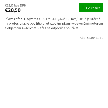
€23,17 bez DPH
Do košíka
€28,50
Pílová reťaz Husqvarna X-CUT™ C33 0,325" 1,3 mm/0.050" je určená
na profesionálne použitie s reťazovými pílami vybavenými motorom
s objemom 45-60 ccm. Reťaz sa odporúča používať...
Kód:
5856411-80