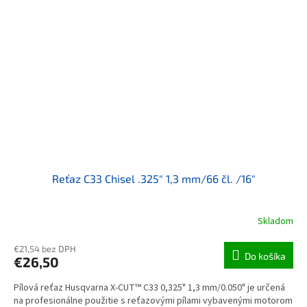
Reťaz C33 Chisel .325" 1,3 mm/66 čl. /16"
Skladom
€21,54 bez DPH
Do košíka
€26,50
Pílová reťaz Husqvarna X-CUT™ C33 0,325" 1,3 mm/0.050" je určená
na profesionálne použitie s reťazovými pílami vybavenými motorom