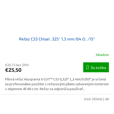
Reťaz C33 Chisel .325" 1,3 mm/64 čl. /15"
Skladom
€20,73 bez DPH
Do košíka
€25,50
Pílová reťaz Husqvarna X-CUT™ C33 0,325" 1,3 mm/0.050" je určená
na profesionálne použitie s reťazovými pílami vybavenými motorom
s objemom 45-60 ccm. Reťaz sa odporúča používať...
Kód:
5856411-66