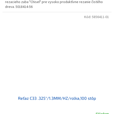
rezacieho zuba "Chisel" pre vysoko produktívne rezanie čistého
dreva. 5018414-56
Kód:
5856411-01
Reťaz C33 .325"/1.3MM/HZ/rolka,100 stôp