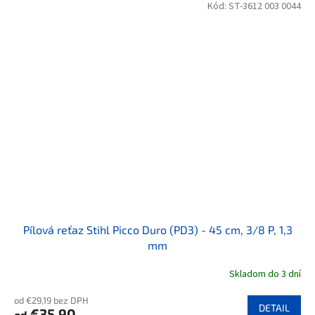
Kód:
ST-3612 003 0044
Pílová reťaz Stihl Picco Duro (PD3) - 45 cm, 3/8 P, 1,3
mm
Skladom do 3 dní
od €29,19 bez DPH
DETAIL
€35,90
od