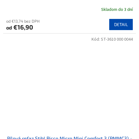
Skladom do 3 dní
od €13,74 bez DPH
DETAIL
€16,90
od
Kód:
ST-3610 000 0044
Pílová reťaz Stihl Picco Micro Mini Comfort 3 (PMMC3) -