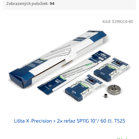
Zobrazených položiek:
94
Výpis produktov
Kód:
5299210-60
Lišta X-Precision + 2x reťaz SP11G 10"/ 60 čl. T525