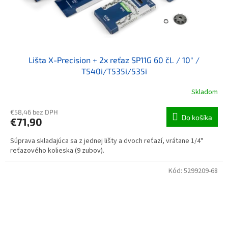
Lišta X-Precision + 2x reťaz SP11G 60 čl. / 10" /
T540i/T535i/535i
Skladom
€58,46 bez DPH
Do košíka
€71,90
Súprava skladajúca sa z jednej lišty a dvoch reťazí, vrátane 1/4"
reťazového kolieska (9 zubov).
Kód:
5299209-68