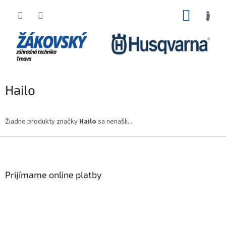
Prejsť na obsah
NÁKUP
Hailo
Žiadne produkty značky
Hailo
sa nenašli...
Zápätie
Prijímame online platby