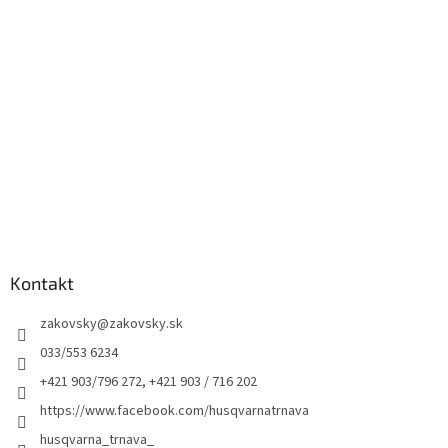
Kontakt
zakovsky
@
zakovsky.sk
033/553 6234
+421 903/796 272, +421 903 / 716 202
https://www.facebook.com/husqvarnatrnava
husqvarna_trnava_