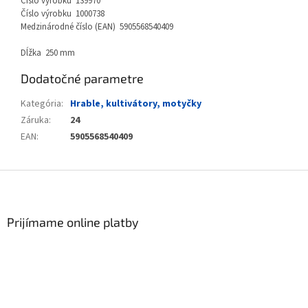
Číslo výrobku 139970
Číslo výrobku 1000738
Medzinárodné číslo (EAN) 5905568540409
Dĺžka 250 mm
Dodatočné parametre
Kategória
:
Hrable, kultivátory, motyčky
Záruka
:
24
EAN
:
5905568540409
Zápätie
Prijímame online platby