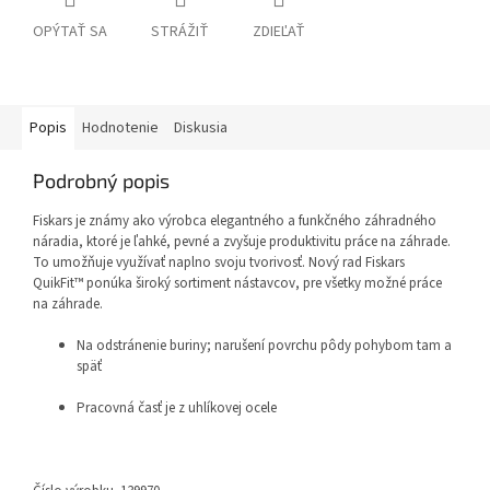
OPÝTAŤ SA
STRÁŽIŤ
ZDIEĽAŤ
Popis
Hodnotenie
Diskusia
Podrobný popis
Fiskars je známy ako výrobca elegantného a funkčného záhradného
náradia, ktoré je ľahké, pevné a zvyšuje produktivitu práce na záhrade.
To umožňuje využívať naplno svoju tvorivosť. Nový rad Fiskars
QuikFit™ ponúka široký sortiment nástavcov, pre všetky možné práce
na záhrade.
Na odstránenie buriny; narušení povrchu pôdy pohybom tam a
späť
Pracovná časť je z uhlíkovej ocele