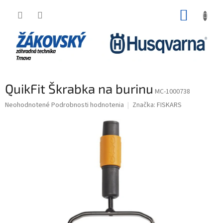
Prejsť na obsah
NÁKUP
QuikFit Škrabka na burinu
MC-1000738
Priemerné hodnotenie produktu je 0,0 z 5 hviezdičiek.
Neohodnotené
Podrobnosti hodnotenia
Značka:
FISKARS