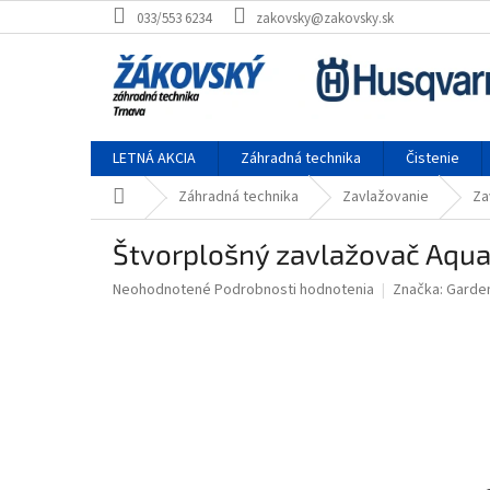
Prejsť na obsah
033/553 6234
zakovsky@zakovsky.sk
LETNÁ AKCIA
Záhradná technika
Čistenie
Domov
Záhradná technika
Zavlažovanie
Za
Štvorplošný zavlažovač Aqua
Priemerné hodnotenie produktu je 0,0 z 5 hviezdičiek.
Neohodnotené
Podrobnosti hodnotenia
Značka:
Garde