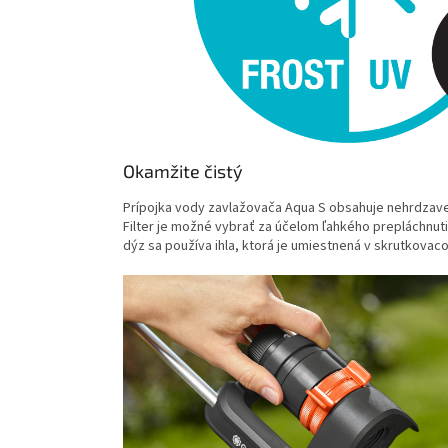
Okamžite čistý
Prípojka vody zavlažovača Aqua S obsahuje nehrdzavejú
Filter je možné vybrať za účelom ľahkého prepláchnu
dýz sa používa ihla, ktorá je umiestnená v skrutkova