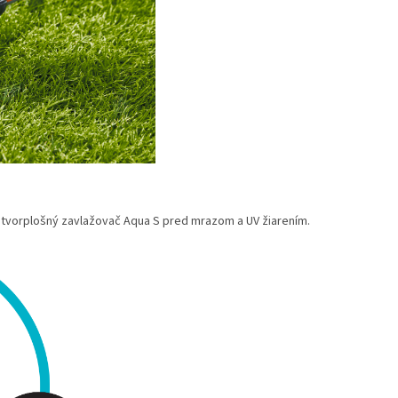
i štvorplošný zavlažovač Aqua S pred mrazom a UV žiarením.