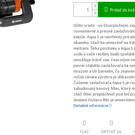
Pridať do koš
Užite si leto - so štvorplošným 
rovnomerné a presné zavlažovanie v
kaluže. Aqua S je navrhnutý pre p
okamihu. Stačí ho umiestniť na tr
metrami. Šírka postreku u Aqua S 
vodu a vaše rastliny budú spoľahli
umožňuje tráviť viac času inými 
pevnú stabilitu zavlažovača na zem
mrazom a UV žiarením, čo znamená,
ročná záruka výrobcu je dôkazom 
Čistenie zavlažovača Aqua S je r
zabudovaný kovový filter, ktorý 
stačí filter prepláchnuť pod teč
dodanú čistiacu ihlu: je umiestn
Detailné informácie
TLAČ
OPÝTAŤ SA