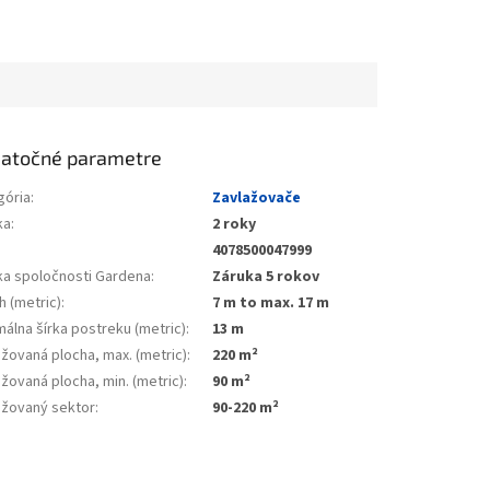
atočné parametre
gória
:
Zavlažovače
ka
:
2 roky
4078500047999
ka spoločnosti Gardena
:
Záruka 5 rokov
h (metric)
:
7 m to max. 17 m
álna šírka postreku (metric)
:
13 m
žovaná plocha, max. (metric)
:
220 m²
žovaná plocha, min. (metric)
:
90 m²
ažovaný sektor
:
90-220 m²