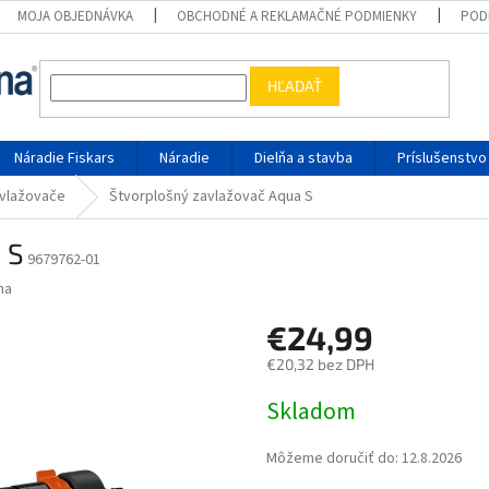
MOJA OBJEDNÁVKA
OBCHODNÉ A REKLAMAČNÉ PODMIENKY
POD
HĽADAŤ
Náradie Fiskars
Náradie
Dielňa a stavba
Príslušenstvo
vlažovače
Štvorplošný zavlažovač Aqua S
 S
9679762-01
na
€24,99
€20,32 bez DPH
Jednotková cena:
Skladom
Môžeme doručiť do:
12.8.2026