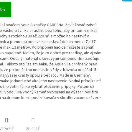
íka
zavlažovačom Aqua S značky GARDENA. Zavlažovač zaistí
ášho trávnika a rastlín, bez toho, aby pri tom vznikali
lochy s rozlohou 90 až 220 m² a možno ho nastaviť v
ávnik a pomocou posuvníka nastaviť dosah medzi 7 a 17
je max. 13 metrov. Po pripojení hadice môžete zapnúť
vo napojené. Nielen, že je to dobré pre rastliny, ale aj vám
vecami. Odolný materiál s kovovými komponentmi zaisťuje
i. Takisto stojí za zmienku, že Aqua S je chránený pred
 že po použití ho nemusíte vždy z trávnika odnášať. 5-
najvyššej kvality spolu s pečaťou Made in Germany.
ovnako jednoduché ako jeho nastavenie. Vodná prípojka má
možno veľmi ľahko vybrať otočením prípojky. Potom už
úcou vodou. Na vodný kameň vytvorený na dýzach použite
ená na druhom konci postrekovača v skrutkovacom uzávere.
STRÁŽIŤ
ZDIEĽAŤ