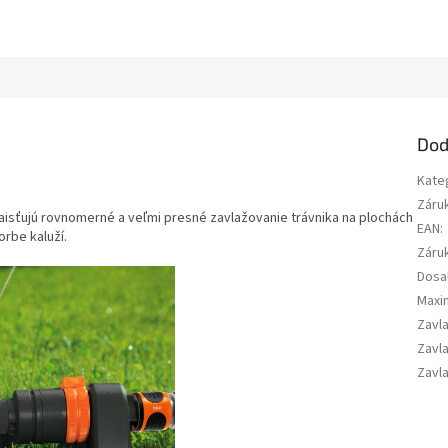
Dod
Kate
Záru
aisťujú rovnomerné a veľmi presné zavlažovanie trávnika na plochách
EAN
:
orbe kaluží.
Záru
Dosa
Maxim
Zavla
Zavla
Zavl