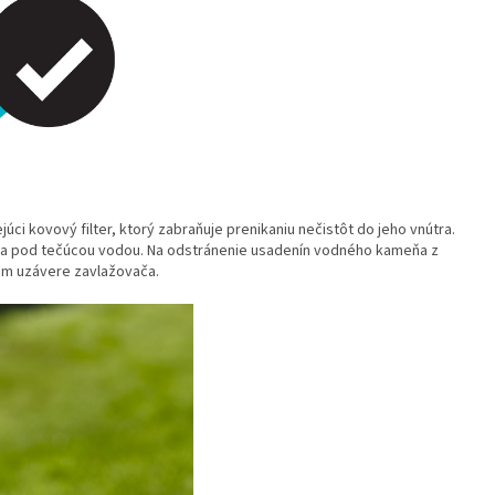
ci kovový filter, ktorý zabraňuje prenikaniu nečistôt do jeho vnútra.
tia pod tečúcou vodou. Na odstránenie usadenín vodného kameňa z
com uzávere zavlažovača.