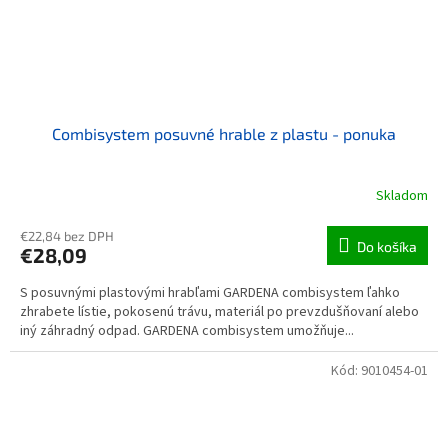
Combisystem posuvné hrable z plastu - ponuka
Skladom
€22,84 bez DPH
Do košíka
€28,09
S posuvnými plastovými hrabľami GARDENA combisystem ľahko
zhrabete lístie, pokosenú trávu, materiál po prevzdušňovaní alebo
iný záhradný odpad. GARDENA combisystem umožňuje...
Kód:
9010454-01