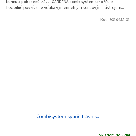
burinu a pokosenú trávu. GARDENA combisystem umožňuje
flexibilné používanie vďaka vymeniteľným koncovým nástrojom....
Kód:
9010455-01
Combisystem kyprič trávnika
Skladom do 3 dní