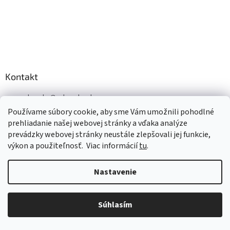
Kontakt
zakovsky
@
zakovsky.sk
Používame súbory cookie, aby sme Vám umožnili pohodlné
033/553 6234
prehliadanie našej webovej stránky a vďaka analýze
+421 903/796 272, +421 903 / 716 202
prevádzky webovej stránky neustále zlepšovali jej funkcie,
https://www.facebook.com/husqvarnatrnava
výkon a použiteľnosť.
Viac informácií
tu
.
husqvarna_trnava_
Nastavenie
Facebook
Súhlasím