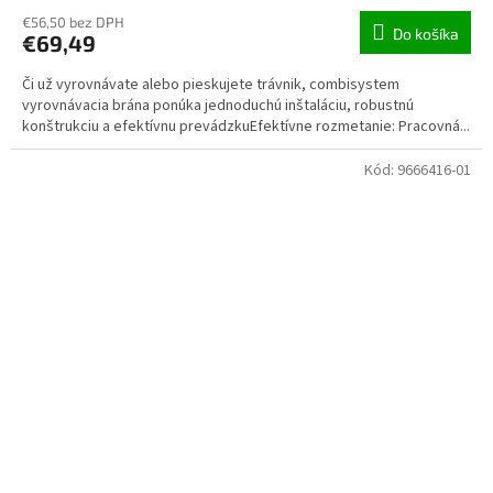
€56,50 bez DPH
Do košíka
€69,49
Či už vyrovnávate alebo pieskujete trávnik, combisystem
vyrovnávacia brána ponúka jednoduchú inštaláciu, robustnú
konštrukciu a efektívnu prevádzkuEfektívne rozmetanie: Pracovná...
Kód:
9666416-01