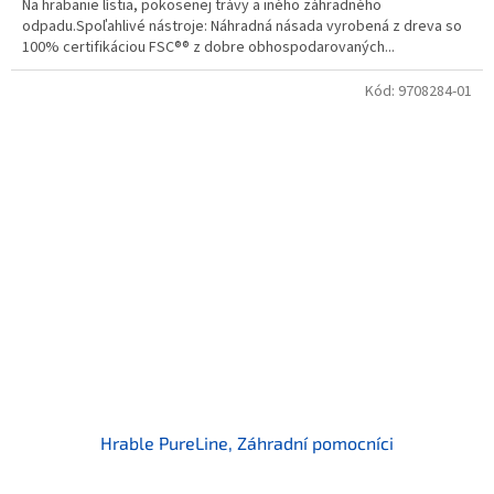
Na hrabanie lístia, pokosenej trávy a iného záhradného
odpadu.Spoľahlivé nástroje: Náhradná násada vyrobená z dreva so
100% certifikáciou FSC®® z dobre obhospodarovaných...
Kód:
9708284-01
Hrable PureLine, Záhradní pomocníci