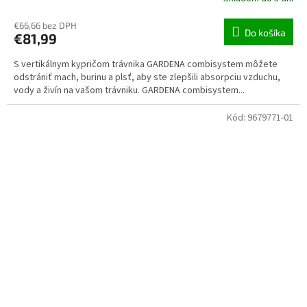
€66,66 bez DPH
Do košíka
€81,99
S vertikálnym kypričom trávnika GARDENA combisystem môžete
odstrániť mach, burinu a plsť, aby ste zlepšili absorpciu vzduchu,
vody a živín na vašom trávniku. GARDENA combisystem...
Kód:
9679771-01