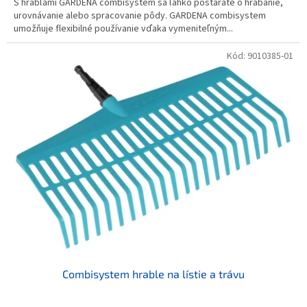
S hrabľami GARDENA combisystem sa ľahko postaráte o hrabanie,
urovnávanie alebo spracovanie pôdy. GARDENA combisystem
umožňuje flexibilné používanie vďaka vymeniteľným...
Kód:
9010385-01
Combisystem hrable na lístie a trávu