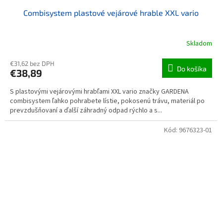
Combisystem plastové vejárové hrable XXL vario
Skladom
€31,62 bez DPH
Do košíka
€38,89
S plastovými vejárovými hrabľami XXL vario značky GARDENA
combisystem ľahko pohrabete lístie, pokosenú trávu, materiál po
prevzdušňovaní a ďalší záhradný odpad rýchlo a s...
Kód:
9676323-01