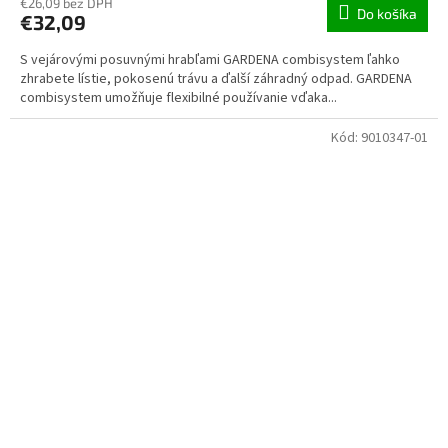
€26,09 bez DPH
Do košíka
€32,09
S vejárovými posuvnými hrabľami GARDENA combisystem ľahko
zhrabete lístie, pokosenú trávu a ďalší záhradný odpad. GARDENA
combisystem umožňuje flexibilné používanie vďaka...
Kód:
9010347-01