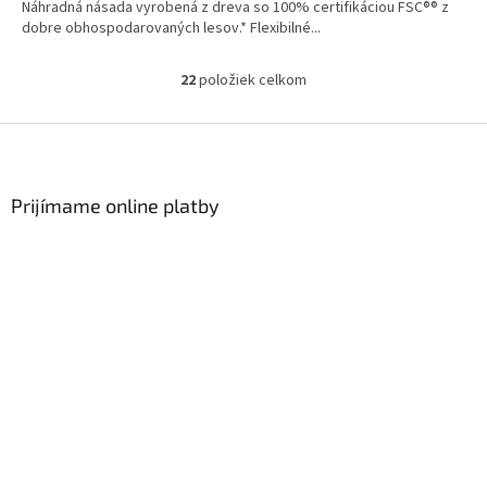
Náhradná násada vyrobená z dreva so 100% certifikáciou FSC®® z
dobre obhospodarovaných lesov.* Flexibilné...
22
položiek celkom
Ovládacie prvky výpisu
Zápätie
Prijímame online platby