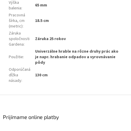
Výška
65 mm
balenia
:
Pracovná
šírka, cm
18.5 cm
(metric)
:
Záruka
spoločnosti
Záruka 25 rokov
Gardena
:
Univerzálne hrable na rôzne druhy prác ako
Použitie
:
je napr. hrabanie odpadov a vyrovnávanie
pôdy
Odporúčaná
dĺžka
130 cm
násady
:
Zápätie
Prijímame online platby