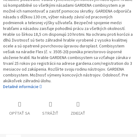
sú kompatibilné so všetkými násadami GARDENA combisystem a je
možné ich namontovať a zaistiť pomocou skrutky. GARDENA odporúča
násadu s dĺžkou 130 cm, výber násady závisí od pracovných
podmienok a telesnej výšky užívateľa. Bezpečné spojenie medzi
hrabľami a násadou zaisťuje pohodlnú prácu za všetkých okolností.
Hrable so šírkou 18,5 cm disponujú 10 hrotmi. Na ochranu proti korózii a
dlhú životnosť sú tieto záhradné hrable vyrobené z vysoko kvalitnej
ocele a sú opatrené povrchovou úpravou duroplast. Combisystem
vešiak na náradie Flex (č. v. 3505-20) ponúka priestorovo úsporné
uloženie hrablí. Na hrable GARDENA combisystem sa vzťahuje záruka v
trvaní 25 rokov po registrácii na adrese gardena.com/registration do 3
mesiacov od zakúpenia. Rozšírte svoju rodinu nástrojov. GARDENA
combisystem. Možnosť výmeny koncových nástrojov. Odolnosť. Pre
akúkoľvek záhradnú úlohu.
Detailné informácie
OPÝTAŤ SA
STRÁŽIŤ
ZDIEĽAŤ