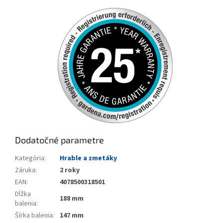
Dodatočné parametre
Kategória
:
Hrable a zmetáky
Záruka
:
2 roky
EAN
:
4078500318501
Dĺžka
188 mm
balenia
:
Šírka balenia
:
147 mm