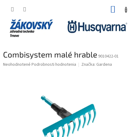
Prejsť na obsah
NÁKUP
Combisystem malé hrable
9010422-01
Priemerné hodnotenie produktu je 0,0 z 5 hviezdičiek.
Neohodnotené
Podrobnosti hodnotenia
Značka:
Gardena