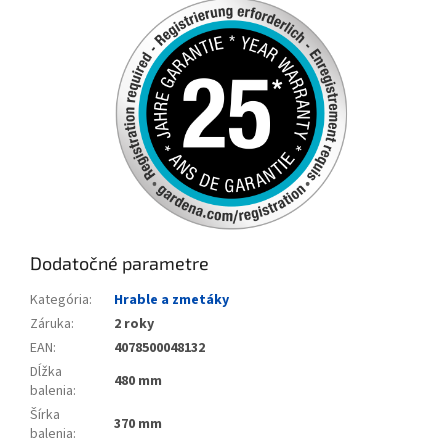
Dodatočné parametre
Kategória
:
Hrable a zmetáky
Záruka
:
2 roky
EAN
:
4078500048132
Dĺžka
480 mm
balenia
:
Šírka
370 mm
balenia
: