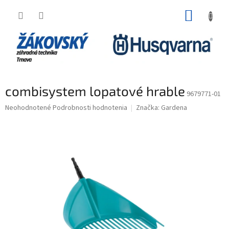
Prejsť na obsah
NÁKUP
combisystem lopatové hrable
9679771-01
Priemerné hodnotenie produktu je 0,0 z 5 hviezdičiek.
Neohodnotené
Podrobnosti hodnotenia
Značka:
Gardena