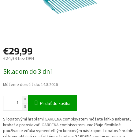
€29,99
€24,38 bez DPH
Jednotková cena:
Skladom do 3 dní
Môžeme doručiť do:
14.8.2026
Pridať do košíka
S lopatovými hrabľami GARDENA combisystem môžete ľahko naberať,
hrabať a preosievať. GARDENA combisystem umožňuje flexibilné
používanie vďaka vymeniteľným koncovým nástrojom. Lopatové hrable
sú kompatibilné so všetkými násadami GARDENA combisystem a je