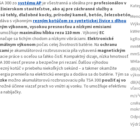
SA 300 zo
systému AP
je všestranná a ideálna pre
profesionálov v
Kate
žinierskom staviteľstve, ako aj pre záchranné služby a
 sú tehly, dlažobné kocky, prírodný kameň, betón, železobetón
Meno
odáva s výkonným
rezným kotúčom zo syntetickej živice s dlhou
VVýk
zným výkonom, vysokou presnosťou a nízkymi emisiami
kWH
a umožňuje
maximálnu hĺbku rezu 110 mm
. Výkonný
EC
načuje sa tichým chodom a nízkymi vibráciami.
Elektronické
kgRo
imálnym výkonom
počas celej životnosti batérie. Na
ochranu
mmMa
cami
je akumulátorová rozbrusovacia píla vybavená
magnetickým
mmSp
zacie práce s oceľou sa ľahko čistí. Kompaktný dizajn, nízka hmotnosť
WHla
A 300 viesť presne a bezpečne pri rezaní. Ďalšou výhodou
 rezný kotúč v priebehu niekoľkých sekúnd – a takmer okamžite
dB(A
nergia premieňa na elektrickú energiu a dodáva sa do batérie. Tým sa
výko
dzke
možno akumulátorovú rozbrusovaciu pílu TSA 300
použiť aj vo
dB(A)
ožné účinne viazať prach vo vnútri aj vonku. To umožňuje efektívnu
vľav
a nabíjačky.
m/s²
cmRe
mokr
Odpo
Výdrž