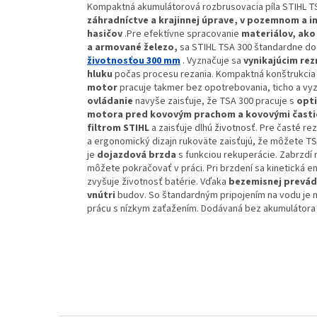
Kompaktná akumulátorová rozbrusovacia píla STIHL T
záhradníctve a krajinnej úprave, v pozemnom a in
hasičov
.Pre efektívne spracovanie
materiálov, ako
a armované železo,
sa STIHL TSA 300 štandardne d
životnosťou 300 mm
. Vyznačuje sa
vynikajúcim re
hluku
počas procesu rezania. Kompaktná konštrukci
motor
pracuje takmer bez opotrebovania, ticho a vyz
ovládanie
navyše zaisťuje, že TSA 300 pracuje s
opt
motora pred kovovým prachom a kovovými časti
filtrom STIHL
a zaisťuje dlhú životnosť. Pre časté re
a ergonomický dizajn rukoväte zaisťujú, že môžete TS
je
dojazdová brzda
s funkciou rekuperácie. Zabrzdí
môžete pokračovať v práci. Pri brzdení sa kinetická e
zvyšuje životnosť batérie. Vďaka
bezemisnej prevá
vnútri
budov. So štandardným pripojením na vodu je m
prácu s nízkym zaťažením. Dodávaná bez akumulátora 