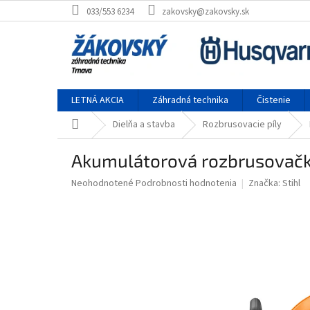
Prejsť na obsah
033/553 6234
zakovsky@zakovsky.sk
LETNÁ AKCIA
Záhradná technika
Čistenie
Domov
Dielňa a stavba
Rozbrusovacie píly
Akumulátorová rozbrusovačk
Priemerné hodnotenie produktu je 0,0 z 5 hviezdičiek.
Neohodnotené
Podrobnosti hodnotenia
Značka:
Stihl