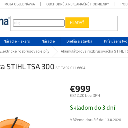
MOJA OBJEDNÁVKA
OBCHODNÉ A REKLAMAČNÉ PODMIENKY
POD
HĽADAŤ
Náradie Fiskars
Náradie
Dielňa a stavba
Príslušenstvo
Elektrické rozbrusovacie píly
Akumulátorová rozbrusovačka STIHL T
a STIHL TSA 300
ST-TA02 011 6604
€999
€812,20 bez DPH
Jednotková cena:
Skladom do 3 dní
Môžeme doručiť do:
13.8.2026