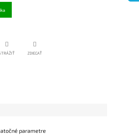
íka
STRÁŽIŤ
ZDIEĽAŤ
atočné parametre