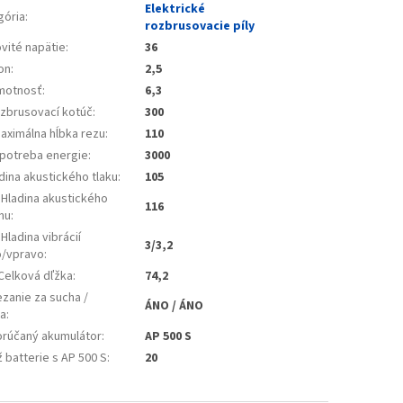
Elektrické
gória
:
rozbrusovacie píly
vité napätie
:
36
on
:
2,5
motnosť
:
6,3
zbrusovací kotúč
:
300
ximálna hĺbka rezu
:
110
otreba energie
:
3000
dina akustického tlaku
:
105
)Hladina akustického
116
nu
:
Hladina vibrácií
3/3,2
o/vpravo
:
Celková dľžka
:
74,2
zanie za sucha /
ÁNO / ÁNO
a
:
rúčaný akumulátor
:
AP 500 S
 batterie s AP 500 S
:
20